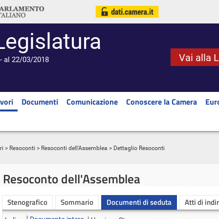
Legislatura
Vai alla 
- al 22/03/2018
vori
Documenti
Comunicazione
Conoscere la Camera
Eur
ri
>
Resoconti
>
Resoconti dell'Assemblea
> Dettaglio Resoconti
Resoconto dell'Assemblea
Stenografico
Sommario
Documenti di seduta
Atti di indi