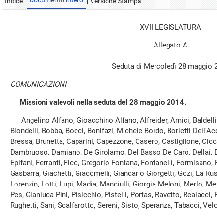
Documento intero
Indice
Versione Stampa
XVII LEGISLATURA
Allegato A
Seduta di Mercoledì 28 maggio 
COMUNICAZIONI
Missioni valevoli nella seduta del 28 maggio 2014.
Angelino Alfano, Gioacchino Alfano, Alfreider, Amici, Baldelli, 
Biondelli, Bobba, Bocci, Bonifazi, Michele Bordo, Borletti Dell'Ac
Bressa, Brunetta, Caparini, Capezzone, Casero, Castiglione, Cicch
Dambruoso, Damiano, De Girolamo, Del Basso De Caro, Dellai, Di 
Epifani, Ferranti, Fico, Gregorio Fontana, Fontanelli, Formisano, 
Gasbarra, Giachetti, Giacomelli, Giancarlo Giorgetti, Gozi, La Rus
Lorenzin, Lotti, Lupi, Madia, Manciulli, Giorgia Meloni, Merlo, Me
Pes, Gianluca Pini, Pisicchio, Pistelli, Portas, Ravetto, Realacci
Rughetti, Sani, Scalfarotto, Sereni, Sisto, Speranza, Tabacci, Velo,