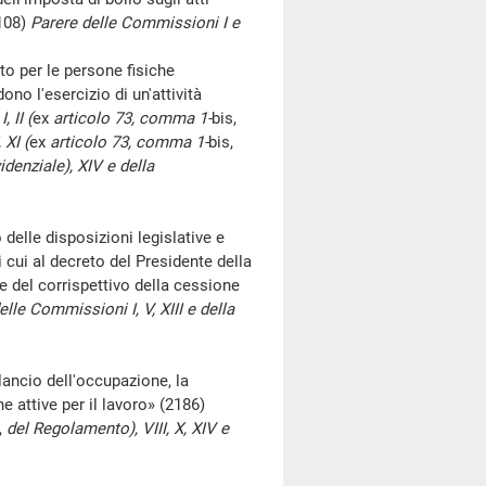
2108)
Parere delle Commissioni I e
o per le persone fisiche
no l'esercizio di un'attività
 II (
ex
articolo 73, comma 1-
bis,
 XI (
ex
articolo 73, comma 1-
bis,
denziale), XIV e della
delle disposizioni legislative e
i cui al decreto del Presidente della
 del corrispettivo della cessione
elle Commissioni I, V, XIII e della
ancio dell'occupazione, la
he attive per il lavoro» (2186)
,
del Regolamento), VIII, X, XIV e