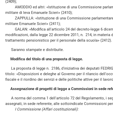
(2409);
AMODDIO ed altri: «Istituzione di una Commissione parlamen
militare di leva Emanuele Scieri» (2410);
ZAPPULLA: «Istituzione di una Commissione parlamentare di
militare Emanuele Scieri» (2411);
GALAN: «Modifica all'articolo 24 del decreto-legge 6 dicembr
modificazioni, dalla legge 22 dicembre 2011, n. 214, in materia d
trattamento pensionistico per il personale della scuola» (2412).
Saranno stampate e distribuite.
Modifica del titolo di una proposta di legge.
La proposta di legge n. 2186, d'iniziativa dei deputati FEDRIGA
titolo: «Disposizioni e deleghe al Governo per il rilancio dell'oc
fiscale e il riordino dei servizi e delle politiche attive per il lavor
Assegnazione di progetti di legge a Commissioni in sede ref
A norma del comma 1 dell'articolo 72 del Regolamento, i segu
assegnati, in sede referente, alle sottoindicate Commissioni pe
I Commissione (Affari costituzionali):