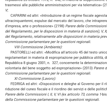
trasmessi alle pubbliche amministrazioni per via telematica» (
V
;
CAPARINI ed altri: «Introduzione di un regime fiscale agevolat
ultracinquantenni, espulse dal mercato del lavoro, che intraprendo
d'impresa, arte o professione» (2198)
Parere delle Commissioni I,
del Regolamento, per le disposizioni in materia di sanzioni), V, X,
del Regolamento, relativamente alle disposizioni in materia previ
Commissione parlamentare per le questioni regionali
.
VIII Commissione (Ambiente):
PASTORELLI ed altri: «Modifica all'articolo 45 del testo unico 
regolamentari in materia di espropriazione per pubblica utilità, d
Repubblica 8 giugno 2001, n. 327, concernente la determinazione
volontaria del bene soggetto ad espropriazione» (2013)
Parere d
Commissione parlamentare per le questioni regionali
.
XI Commissione (Lavoro):
FEDRIGA ed altri: «Disposizioni e deleghe al Governo per il ril
riduzione del cuneo fiscale e il riordino dei servizi e delle politic
Parere delle Commissioni I, II, V, VI (
ex
articolo 73, comma 1-
bis
della Commissione parlamentare per le questioni regionali
.