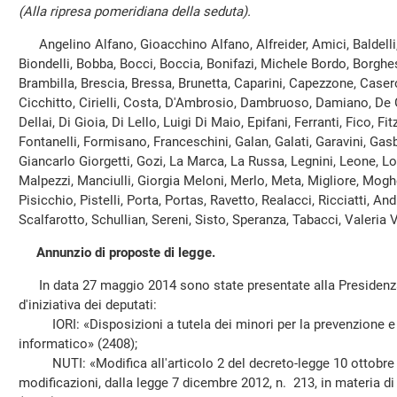
(Alla ripresa pomeridiana della seduta).
Angelino Alfano, Gioacchino Alfano, Alfreider, Amici, Baldelli, 
Biondelli, Bobba, Bocci, Boccia, Bonifazi, Michele Bordo, Borghes
Brambilla, Brescia, Bressa, Brunetta, Caparini, Capezzone, Caser
Cicchitto, Cirielli, Costa, D'Ambrosio, Dambruoso, Damiano, De
Dellai, Di Gioia, Di Lello, Luigi Di Maio, Epifani, Ferranti, Fico, F
Fontanelli, Formisano, Franceschini, Galan, Galati, Garavini, Gasb
Giancarlo Giorgetti, Gozi, La Marca, La Russa, Legnini, Leone, Loca
Malpezzi, Manciulli, Giorgia Meloni, Merlo, Meta, Migliore, Moghe
Pisicchio, Pistelli, Porta, Portas, Ravetto, Realacci, Ricciatti, A
Scalfarotto, Schullian, Sereni, Sisto, Speranza, Tabacci, Valeria V
Annunzio di proposte di legge.
In data 27 maggio 2014 sono state presentate alla Presidenza
d'iniziativa dei deputati:
IORI: «Disposizioni a tutela dei minori per la prevenzione e i
informatico» (2408);
NUTI: «Modifica all'articolo 2 del decreto-legge 10 ottobre 2
modificazioni, dalla legge 7 dicembre 2012, n. 213, in materia di v