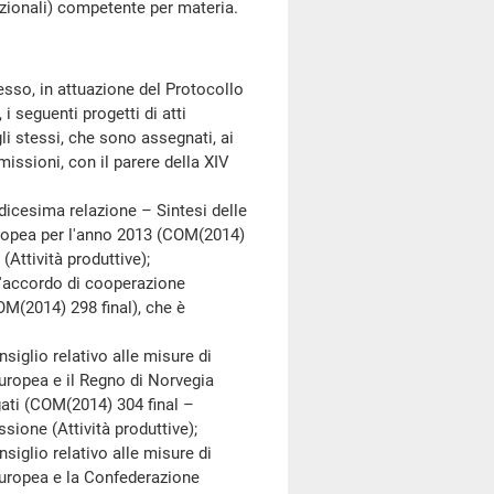
zionali) competente per materia.
o, in attuazione del Protocollo
i seguenti progetti di atti
li stessi, che sono assegnati, ai
issioni, con il parere della XIV
esima relazione – Sintesi delle
uropea per l'anno 2013 (COM(2014)
Attività produttive);
'accordo di cooperazione
OM(2014) 298 final), che è
lio relativo alle misure di
uropea e il Regno di Norvegia
egati (COM(2014) 304 final –
ione (Attività produttive);
lio relativo alle misure di
europea e la Confederazione