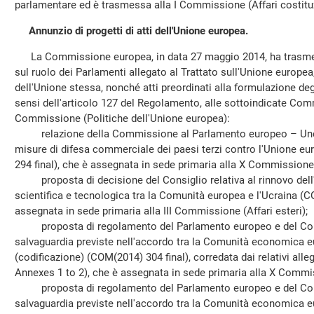
parlamentare ed è trasmessa alla I Commissione (Affari costitu
Annunzio di progetti di atti dell'Unione europea.
La Commissione europea, in data 27 maggio 2014, ha trasmess
sul ruolo dei Parlamenti allegato al Trattato sull'Unione europea, 
dell'Unione stessa, nonché atti preordinati alla formulazione deg
sensi dell'articolo 127 del Regolamento, alle sottoindicate Comm
Commissione (Politiche dell'Unione europea):
relazione della Commissione al Parlamento europeo – Undic
misure di difesa commerciale dei paesi terzi contro l'Unione e
294 final), che è assegnata in sede primaria alla X Commissione (
proposta di decisione del Consiglio relativa al rinnovo dell
scientifica e tecnologica tra la Comunità europea e l'Ucraina (C
assegnata in sede primaria alla III Commissione (Affari esteri);
proposta di regolamento del Parlamento europeo e del Consig
salvaguardia previste nell'accordo tra la Comunità economica e
(codificazione) (COM(2014) 304 final), corredata dai relativi all
Annexes 1 to 2), che è assegnata in sede primaria alla X Commiss
proposta di regolamento del Parlamento europeo e del Consig
salvaguardia previste nell'accordo tra la Comunità economica 