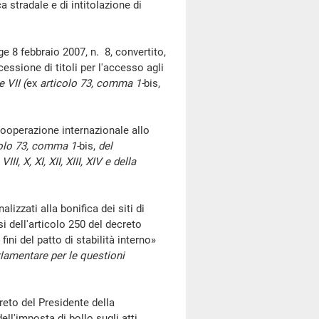
stradale e di intitolazione di
 8 febbraio 2007, n. 8, convertito,
cessione di titoli per l'accesso agli
 VII (
ex
articolo 73, comma 1-
bis,
ooperazione internazionale allo
olo 73, comma 1-
bis,
del
II, X, XI, XII, XIII, XIV e della
zzati alla bonifica dei siti di
i dell'articolo 250 del decreto
fini del patto di stabilità interno»
lamentare per le questioni
eto del Presidente della
ll'imposta di bollo sugli atti