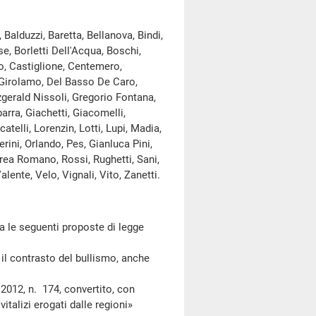
Balduzzi, Baretta, Bellanova, Bindi,
e, Borletti Dell'Acqua, Boschi,
o, Castiglione, Centemero,
 Girolamo, Del Basso De Caro,
itzgerald Nissoli, Gregorio Fontana,
arra, Giachetti, Giacomelli,
telli, Lorenzin, Lotti, Lupi, Madia,
rini, Orlando, Pes, Gianluca Pini,
ndrea Romano, Rossi, Rughetti, Sani,
alente, Velo, Vignali, Vito, Zanetti.
 le seguenti proposte di legge
l contrasto del bullismo, anche
012, n. 174, convertito, con
italizi erogati dalle regioni»