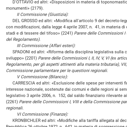
D'OTTAVIO ed altri: «Disposizioni in materia di toponomastica 
monumenti» (2179).
II Commissione (Giustizia):
DEL GROSSO ed altri: «Modifica all'articolo 9 del decreto-legge
con modificazioni, dalla legge 4 aprile 2007, n. 41, in materia di 
stadi e di tessere del tifoso» (2241)
Parere delle Commissioni I e
del Regolamento)
.
III Commissione (Affari esteri):
SPADONI ed altri: «Riforma della disciplina legislativa sulla c
sviluppo» (2201)
Parere delle Commissioni I, II, IV, V, VI (
ex
artic
Regolamento, per gli aspetti attinenti alla materia tributaria), VII, VI
Commissione parlamentare per le questioni regionali
.
V Commissione (Bilancio):
CARRESCIA ed altri: «Esclusione delle spese per interventi finali
interesse nazionale, sostenute dai comuni e dalle regioni ai sens
legislativo 3 aprile 2006, n. 152, dal saldo finanziario rilevante ai 
(2261)
Parere delle Commissioni I, VIII e della Commissione par
regionali.
VI Commissione (Finanze):
KRONBICHLER ed altri: «Modifiche alla tariffa allegata al decr
Repubblica 26 ottobre 1972, n. 642, in materia di soppressione de