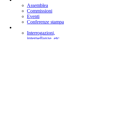
Assemblea
Commissioni
Eventi
Conferenze stampa
Interrogazioni,
interpellanze, etc.
Votazioni
Emendamenti
Ultimi Dossier
Giornata di formazione
Visitare Montecitorio e assistere alle sedute
Visita virtuale