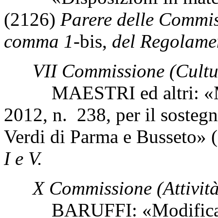
(2126)
Parere delle Commiss
comma 1-
bis,
del Regolamen
VII Commissione (Cultu
MAESTRI ed altri: «Modi
2012, n. 238, per il sostegn
Verdi di Parma e Busseto»
I e V.
X Commissione (Attività
BARUFFI: «Modifica all'