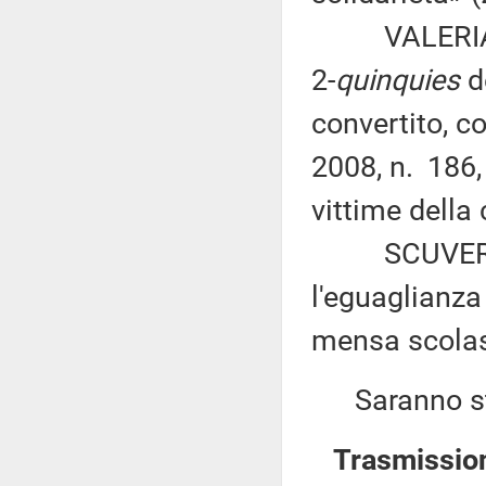
VALERIA VAL
2-
quinquies
de
convertito, c
2008, n. 186, 
vittime della
SCUVERA ed 
l'eguaglianza 
mensa scolas
Saranno sta
Trasmission