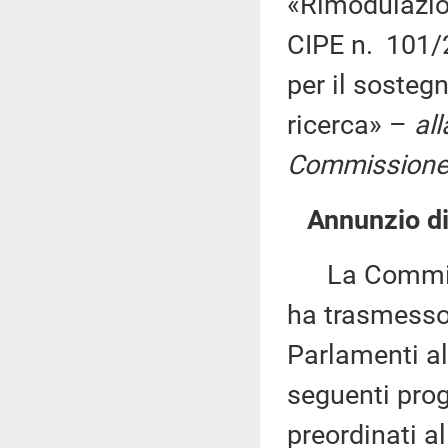
«Rimodulazio
CIPE n. 101/2
per il sostegn
ricerca» –
al
Commissione X
Annunzio di 
La Commissio
ha trasmesso,
Parlamenti al
seguenti proge
preordinati a