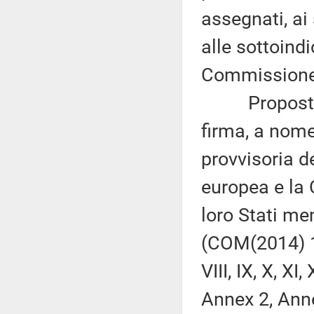
assegnati, ai
alle sottoind
Commissione 
Proposta di 
firma, a nome
provvisoria d
europea e la 
loro Stati mem
(COM(2014) 148 f
VIII, IX, X, X
Annex 2, Anne