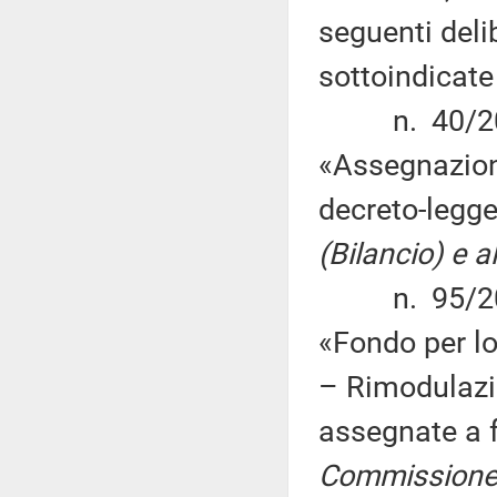
seguenti deli
sottoindicat
n. 40/2013 
«Assegnazione 
decreto-legg
(Bilancio) e 
n. 95/2013,
«Fondo per lo
– Rimodulazi
assegnate a f
Commissione 