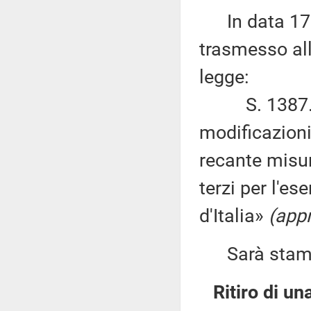
In data 17 a
trasmesso all
legge:
S. 1387. – 
modificazioni
recante misur
terzi per l'es
d'Italia»
(app
Sarà stampat
Ritiro di un