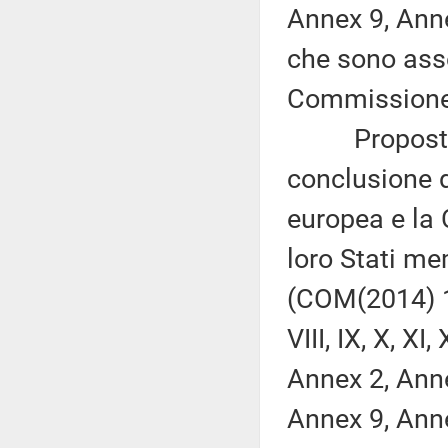
Annex 9, Ann
che sono asse
Commissione (
Proposta di 
conclusione d
europea e la 
loro Stati mem
(COM(2014) 149 f
VIII, IX, X, X
Annex 2, Anne
Annex 9, Ann