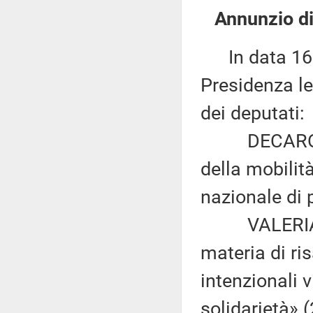
Annunzio di
In data 16 a
Presidenza le
dei deputati:
DECARO ed a
della mobilità
nazionale di p
VALERIA VAL
materia di ris
intenzionali v
solidarietà» 