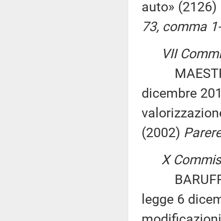
auto» (2126)
73, comma 1-
VII Commi
MAESTRI ed 
dicembre 2012
valorizzazion
(2002)
Parere
X Commissi
BARUFFI: «Mo
legge 6 dicem
modificazioni