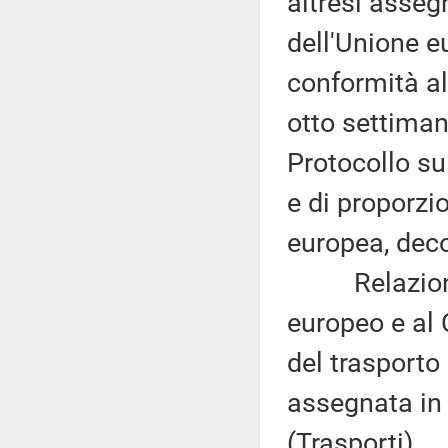
altresì asseg
dell'Unione eu
conformità al 
otto settimane
Protocollo sul
e di proporzio
europea, deco
Relazione d
europeo e al 
del trasporto
assegnata in
(Trasporti).