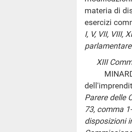
materia di dis
esercizi com
I, V, VII, VIII
parlamentare 
XIII Commi
MINARDO: «D
dell'imprendi
Parere delle Co
73, comma 1-
disposizioni i