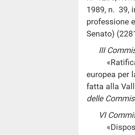
1989, n. 39, 
professione e
Senato) (228
III Commis
«Ratifica e
europea per l
fatta alla Va
delle Commissio
VI Commis
«Disposizion