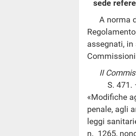
sede refere
A norma del 
Regolamento, 
assegnati, in 
Commissioni
II Commiss
S. 471. – S
«Modifiche ag
penale, agli a
leggi sanitari
n. 1265, nonc