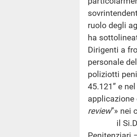
particolarmen
sovrintendenti
ruolo degli ag
ha sottolinea
Dirigenti a fr
personale de
poliziotti pen
45.121” e nel
applicazione d
review
”» nei 
il Si.Di.Pe
Penitenziari 