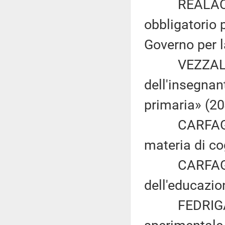
REALACCI: «I
obbligatorio p
Governo per l
VEZZALI: «D
dell'insegnan
primaria» (20
CARFAGNA: «
materia di co
CARFAGNA: «
dell'educazio
FEDRIGA: «P