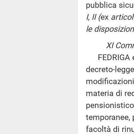
pubblica sicu
I, II (
ex
artico
le disposizioni
XI Comm
FEDRIGA ed a
decreto-legge
modificazioni
materia di re
pensionistico
temporanee, p
facoltà di rin