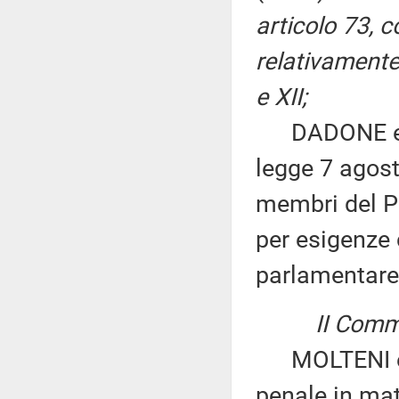
articolo 73, 
relativamente 
e XII;
DADONE ed al
legge 7 agost
membri del P
per esigenze
parlamentare
II Commi
MOLTENI ed a
penale in mat