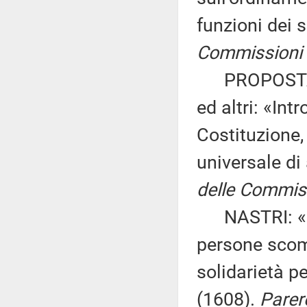
funzioni dei 
Commissioni II
PROPOSTA D
ed altri: «Int
Costituzione,
universale di
delle Commiss
NASTRI: «Dis
persone scomp
solidarietà p
(1608).
Parere