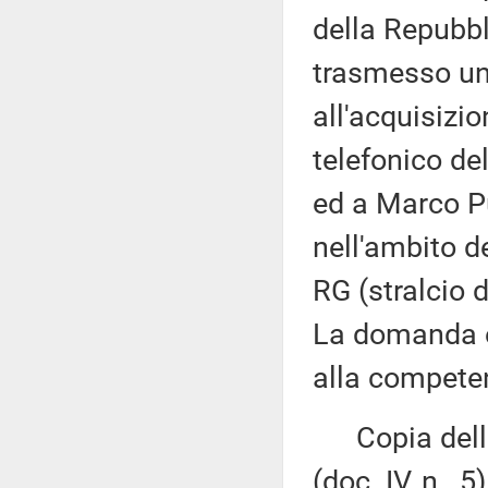
della Repubbl
trasmesso un
all'acquisizion
telefonico de
ed a Marco Pu
nell'ambito 
RG (stralcio
La domanda è
alla competen
Copia della 
(doc. IV, n. 5)