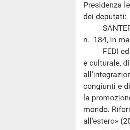
Presidenza le
dei deputati:
SANTERINI: 
n. 184, in ma
FEDI ed altr
e culturale, 
all'integrazio
congiunti e d
la promozione
mondo. Riform
all'estero» (2