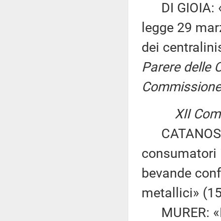
DI GIOIA: «In
legge 29 marz
dei centralini
Parere delle C
Commissione p
XII Comm
CATANOSO GE
consumatori 
bevande confez
metallici» (1
MURER: «Nor