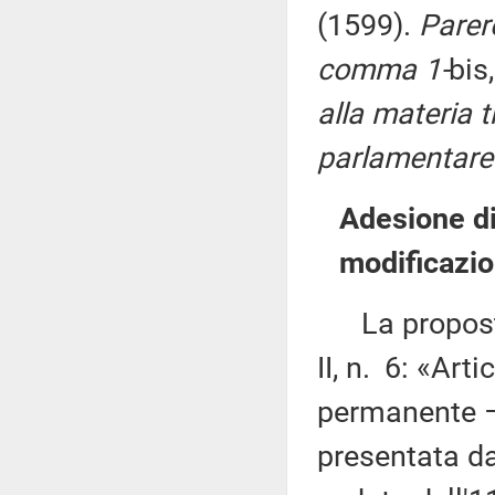
(1599).
Parere
comma 1-
bis
alla materia t
parlamentare 
Adesione di
modificazi
La proposta 
II, n. 6: «Ar
permanente – 
presentata da