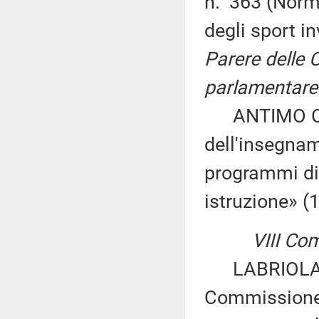
n. 363 (Norme
degli sport i
Parere delle 
parlamentare 
ANTIMO CESA
dell'insegna
programmi did
istruzione» (
VIII Co
LABRIOLA ed 
Commissione 