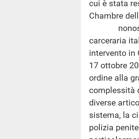
cui è stata re
Chambre della
nonostante 
carceraria it
intervento in
17 ottobre 201
ordine alla g
complessità d
diverse artico
sistema, la c
polizia penite