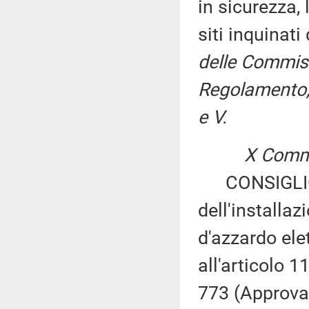
in sicurezza, 
siti inquinat
delle Commissi
Regolamento, 
e V.
X Commi
CONSIGLIO R
dell'installaz
d'azzardo elet
all'articolo 
773 (Approvaz