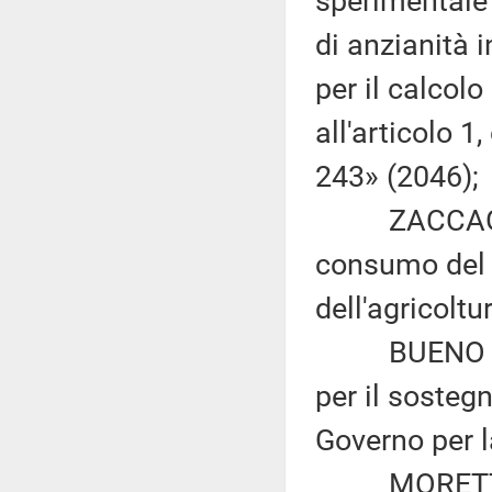
sperimentale 
di anzianità 
per il calcolo
all'articolo 
243» (2046);
ZACCAGNINI:
consumo del s
dell'agricoltu
BUENO e D'O
per il sosteg
Governo per l
MORETTI ed a