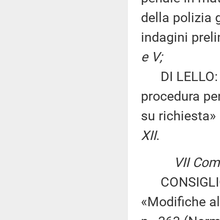
della polizia
indagini prel
e V;
DI LELLO: «M
procedura pen
su richiesta»
XII
.
VII Com
CONSIGLIO 
«Modifiche al