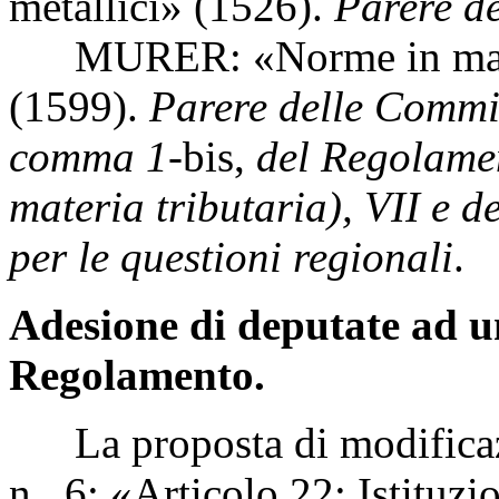
metallici» (1526).
Parere de
MURER: «Norme in materi
(1599).
Parere delle Commiss
comma 1-
bis,
del Regolament
materia tributaria), VII e
per le questioni regionali
.
Adesione di deputate ad u
Regolamento.
La proposta di modificazi
n. 6: «Articolo 22: Istitu