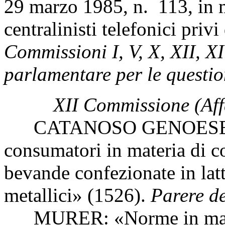
29 marzo 1985, n. 113, in m
centralinisti telefonici priv
Commissioni I, V, X, XII, X
parlamentare per le questio
XII Commissione (Affa
CATANOSO GENOESE: «Dis
consumatori in materia di c
bevande confezionate in latti
metallici» (1526).
Parere de
MURER: «Norme in materi