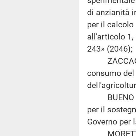
sperimentale 
di anzianità 
per il calcolo
all'articolo 
243» (2046);
ZACCAGNINI:
consumo del s
dell'agricoltu
BUENO e D'O
per il sosteg
Governo per l
MORETTI ed a