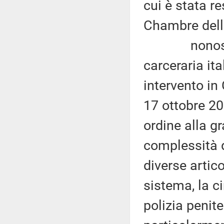
cui è stata re
Chambre della
nonostante 
carceraria it
intervento in
17 ottobre 201
ordine alla g
complessità d
diverse artico
sistema, la c
polizia penite