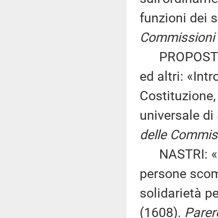
funzioni dei 
Commissioni II
PROPOSTA D
ed altri: «Int
Costituzione,
universale di
delle Commiss
NASTRI: «Dis
persone scomp
solidarietà p
(1608).
Parere