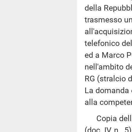
della Repubbl
trasmesso un
all'acquisizion
telefonico de
ed a Marco Pu
nell'ambito 
RG (stralcio
La domanda è
alla competen
Copia della 
(doc. IV, n. 5)