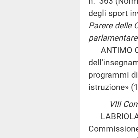
n. 363 (Norme
degli sport i
Parere delle 
parlamentare 
ANTIMO CESA
dell'insegna
programmi did
istruzione» (
VIII Co
LABRIOLA ed 
Commissione 