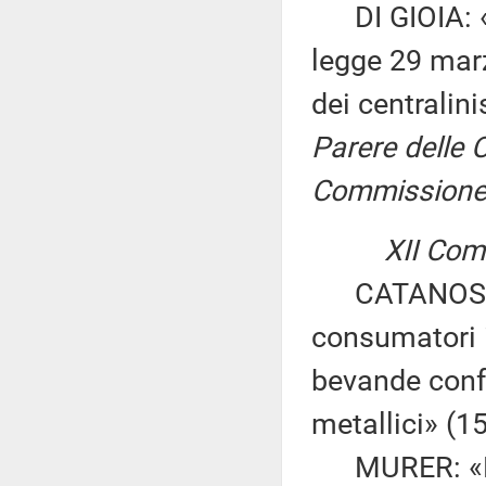
DI GIOIA: «In
legge 29 marz
dei centralini
Parere delle C
Commissione p
XII Comm
CATANOSO GE
consumatori 
bevande confez
metallici» (1
MURER: «Nor