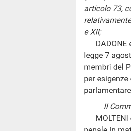
articolo 73, 
relativamente 
e XII;
DADONE ed al
legge 7 agost
membri del P
per esigenze
parlamentare
II Commi
MOLTENI ed a
penale in mat