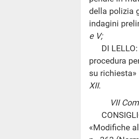
della polizia
indagini prel
e V;
DI LELLO: «M
procedura pen
su richiesta»
XII
.
VII Com
CONSIGLIO 
«Modifiche al