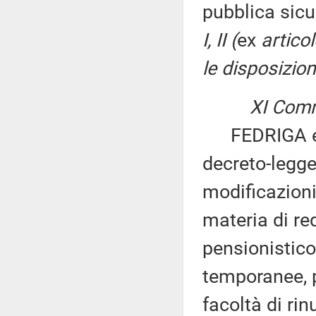
pubblica sicu
I, II (
ex
artico
le disposizioni
XI Comm
FEDRIGA ed a
decreto-legge
modificazioni
materia di re
pensionistico
temporanee, p
facoltà di rin