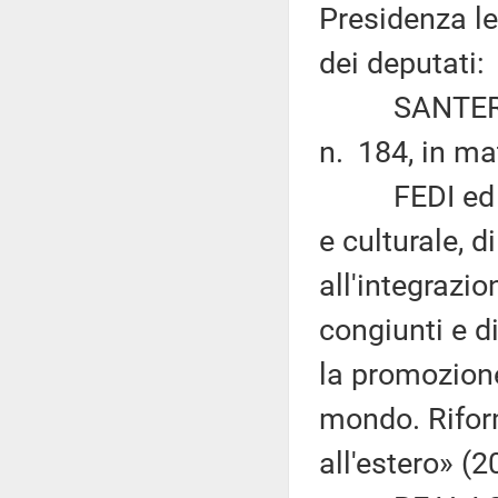
Presidenza le
dei deputati:
SANTERINI: 
n. 184, in ma
FEDI ed altr
e culturale, 
all'integrazio
congiunti e d
la promozione
mondo. Riform
all'estero» (2