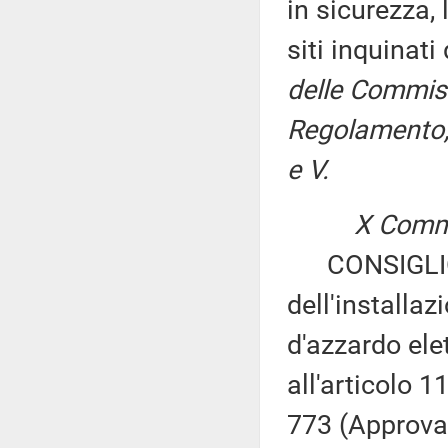
in sicurezza, 
siti inquinat
delle Commissi
Regolamento, 
e V.
X Commi
CONSIGLIO R
dell'installaz
d'azzardo elet
all'articolo 
773 (Approvaz