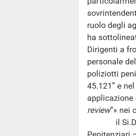
particolarmen
sovrintendenti
ruolo degli ag
ha sottolinea
Dirigenti a fr
personale de
poliziotti pen
45.121” e nel
applicazione d
review
”» nei 
il Si.Di.Pe
Penitenziari 