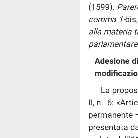
(1599).
Parere
comma 1-
bis
alla materia t
parlamentare 
Adesione di
modificazi
La proposta 
II, n. 6: «Ar
permanente – 
presentata da