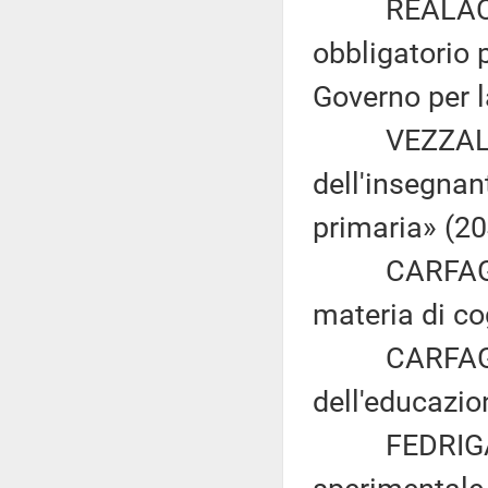
REALACCI: «I
obbligatorio p
Governo per l
VEZZALI: «D
dell'insegnan
primaria» (20
CARFAGNA: «
materia di co
CARFAGNA: «
dell'educazio
FEDRIGA: «P