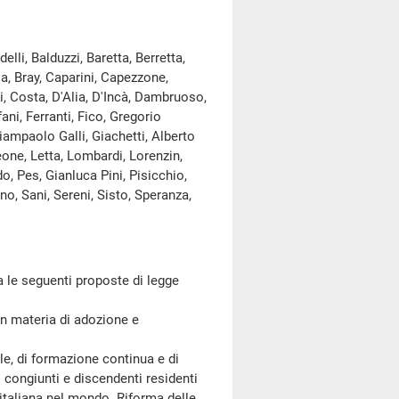
lli, Balduzzi, Baretta, Berretta,
la, Bray, Caparini, Capezzone,
i, Costa, D'Alia, D'Incà, Dambruoso,
fani, Ferranti, Fico, Gregorio
iampaolo Galli, Giachetti, Alberto
eone, Letta, Lombardi, Lorenzin,
o, Pes, Gianluca Pini, Pisicchio,
no, Sani, Sereni, Sisto, Speranza,
 le seguenti proposte di legge
 materia di adozione e
e, di formazione continua e di
ro congiunti e discendenti residenti
 italiana nel mondo. Riforma delle