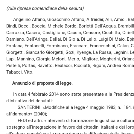
(Alla ripresa pomeridiana della seduta).
Angelino Alfano, Gioacchino Alfano, Alfreider, Alli, Amici, Balde
Bindi, Bocci, Boccia, Michele Bordo, Borletti Dell'Acqua, Brambil
Carrozza, Casero, Castiglione, Causin, Censore, Cicchitto, Ciriell
Damiano, Dell'Aringa, Dellai, Di Gioia, Di Lello, Luigi Di Maio, Epi
Fontana, Fontanelli, Formisano, Fraccaro, Franceschini, Galan, G
Giorgetti, Giancarlo Giorgetti, Gozi, Kyenge, La Russa, Legnini, L
Lupi, Mannino, Giorgia Meloni, Merlo, Migliore, Mogherini, Orland
Pistelli, Portas, Ravetto, Realacci, Ricciatti, Rigoni, Andrea Roma
Tabacci, Vito.
Annunzio di proposte di legge.
In data 4 febbraio 2014 sono state presentate alla Presidenza
d'iniziativa dei deputati:
SANTERINI: «Modifiche alla legge 4 maggio 1983, n. 184, in
affidamento» (2040);
FEDI ed altri: «Interventi di formazione linguistica e cultural
sostegno all'integrazione in favore dei cittadini italiani e dei lo
all'estero, nonché per la promozione e la diffusione della lingua