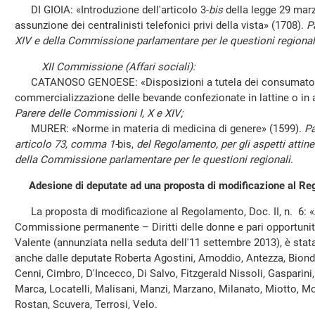
DI GIOIA: «Introduzione dell'articolo 3-
bis
della legge 29 marz
assunzione dei centralinisti telefonici privi della vista» (1708).
P
XIV e della Commissione parlamentare per le questioni regional
XII Commissione (Affari sociali):
CATANOSO GENOESE: «Disposizioni a tutela dei consumatori 
commercializzazione delle bevande confezionate in lattine o in al
Parere delle Commissioni I, X e XIV;
MURER: «Norme in materia di medicina di genere» (1599).
Pa
articolo 73, comma 1-
bis,
del Regolamento, per gli aspetti attinen
della Commissione parlamentare per le questioni regionali
.
Adesione di deputate ad una proposta di modificazione al R
La proposta di modificazione al Regolamento, Doc. II, n. 6: «Ar
Commissione permanente – Diritti delle donne e pari opportunit
Valente (annunziata nella seduta dell'11 settembre 2013), è sta
anche dalle deputate Roberta Agostini, Amoddio, Antezza, Biondel
Cenni, Cimbro, D'Incecco, Di Salvo, Fitzgerald Nissoli, Gasparini
Marca, Locatelli, Malisani, Manzi, Marzano, Milanato, Miotto, Mo
Rostan, Scuvera, Terrosi, Velo.