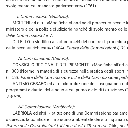
svolgimento del mandato parlamentare» (1761).
II Commissione (Giustizia):
MOLTENI ed altri: «Modifiche al codice di procedura penale in 
ministero e della polizia giudiziaria nonché di svolgimento delle
delle Commissioni I e V;
DI LELLO: «Modifica all'articolo 444 del codice di procedura p
della pena su richiesta» (1604).
Parere delle Commissioni I, IX, XI
VII Commissione (Cultura):
CONSIGLIO REGIONALE DEL PIEMONTE: «Modifiche all'articolo
n. 363 (Norme in materia di sicurezza nella pratica degli sport i
(1153).
Parere delle Commissioni I, II e della Commissione parla
ANTIMO CESARO ed altri: «Introduzione dell'insegnamento de
programmi didattici delle scuole del primo ciclo di istruzione» 
V e VIII.
VIII Commissione (Ambiente):
LABRIOLA ed altri: «Istituzione di una Commissione parlament
sicurezza, la bonifica e il ripristino ambientale dei siti inquinati
Parere delle Commissioni I, II (
ex
articolo 73, comma 1-
bis,
del 