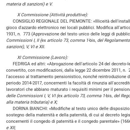
materia di sanzioni) e V.
X Commissione (Attività produttive):
CONSIGLIO REGIONALE DEL PIEMONTE: «Illiceità dell'installazio
gioco d'azzardo elettronico nei locali pubblici. Modifica all'arti
1931, n. 773 (Approvazione del testo unico delle leggi di pubbli
Commissioni I, II (
ex
articolo 73, comma 1-
bis,
del Regolamento, 
sanzioni), V, VI e XII.
XI Commissione (Lavoro):
FEDRIGA ed altri: «Abrogazione dell'articolo 24 del decreto-l
convertito, con modificazioni, dalla legge 22 dicembre 2011, n. 21
l'accesso al trattamento pensionistico, nonché reintroduzione di
periodo 2014-2017, concernenti la facoltà di rinunzia all'accredit
lavoratori che abbiano maturato i requisiti minimi per il pensio
delle Commissioni I, V, VI (
ex
articolo 73, comma 1-
bis,
del Rego
alla materia tributaria) e X;
DORINA BIANCHI: «Modifiche al testo unico delle disposizioni l
sostegno della maternità e della paternità, di cui al decreto legi
concernenti il congedo di paternità e il congedo parentale» (166
e XII;