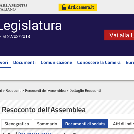
Legislatura
Vai alla 
- al 22/03/2018
vori
Documenti
Comunicazione
Conoscere la Camera
Eur
ri
>
Resoconti
>
Resoconti dell'Assemblea
> Dettaglio Resoconti
Resoconto dell'Assemblea
Stenografico
Sommario
Documenti di seduta
Atti di indi