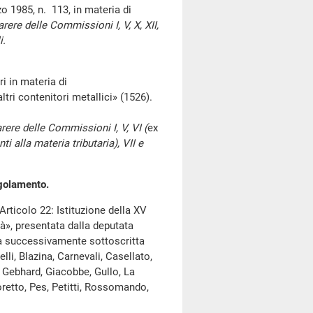
o 1985, n. 113, in materia di
arere delle Commissioni I, V, X, XII,
i.
in materia di
tri contenitori metallici» (1526).
rere delle Commissioni I, V, VI (
ex
ti alla materia tributaria), VII e
egolamento.
ticolo 22: Istituzione della XV
à», presentata dalla deputata
ta successivamente sottoscritta
li, Blazina, Carnevali, Casellato,
, Gebhard, Giacobbe, Gullo, La
retto, Pes, Petitti, Rossomando,