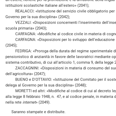
istituzioni scolastiche italiane all'estero» (2041);
REALACCI: «Istituzione del servizio civile obbligatorio per le
Governo per la sua disciplina» (2042);
VEZZALI: «Disposizioni concernenti l'inserimento dell'inseg
scuola primaria» (2043);
CARFAGNA: «Modifiche al codice civile in materia di cognome 
CARFAGNA: «Disposizioni per lo sviluppo dell'educazione sp
(2045);
FEDRIGA: «Proroga della durata del regime sperimentale di
pensionistico di anzianità in favore delle lavoratrici mediante o
sistema contributivo, di cui all'articolo 1, comma 9, della legge
ZACCAGNINI: «Disposizioni in materia di consumo del suolo 
dell'agricoltura» (2047);
BUENO e D'OTTAVIO: «Istituzione del Comitato per il sostegn
delega al Governo per la sua disciplina» (2048);
MORETTI ed altri: «Modifiche al codice di cui al decreto legi
alla legge 8 febbraio 1948, n. 47, e al codice penale, in materia d
nella rete
internet
» (2049).
Saranno stampate e distribuite.