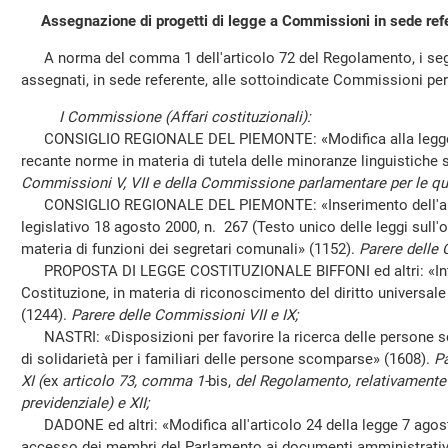
Assegnazione di progetti di legge a Commissioni in sede ref
A norma del comma 1 dell'articolo 72 del Regolamento, i segu
assegnati, in sede referente, alle sottoindicate Commissioni pe
I Commissione (Affari costituzionali):
CONSIGLIO REGIONALE DEL PIEMONTE: «Modifica alla legge 1
recante norme in materia di tutela delle minoranze linguistiche 
Commissioni V, VII e della Commissione parlamentare per le que
CONSIGLIO REGIONALE DEL PIEMONTE: «Inserimento dell'art
legislativo 18 agosto 2000, n. 267 (Testo unico delle leggi sull'o
materia di funzioni dei segretari comunali» (1152).
Parere delle 
PROPOSTA DI LEGGE COSTITUZIONALE BIFFONI ed altri: «Intro
Costituzione, in materia di riconoscimento del diritto universale
(1244).
Parere delle Commissioni VII e IX;
NASTRI: «Disposizioni per favorire la ricerca delle persone s
di solidarietà per i familiari delle persone scomparse» (1608).
Pa
XI (
ex
articolo 73, comma 1-
bis,
del Regolamento, relativamente 
previdenziale) e XII;
DADONE ed altri: «Modifica all'articolo 24 della legge 7 agost
accesso dei membri del Parlamento ai documenti amministrativ