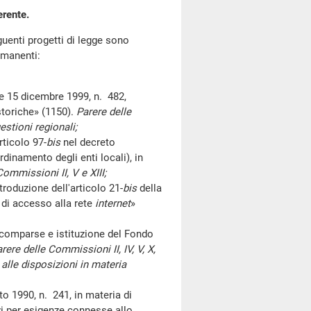
erente.
enti progetti di legge sono
rmanenti:
5 dicembre 1999, n. 482,
storiche» (1150).
Parere delle
stioni regionali;
icolo 97-
bis
nel decreto
rdinamento degli enti locali), in
Commissioni II, V e XIII;
duzione dell'articolo 21-
bis
della
 di accesso alla rete
internet
»
comparse e istituzione del Fondo
rere delle Commissioni II, IV, V, X,
alle disposizioni in materia
o 1990, n. 241, in materia di
i per esigenze connesse allo