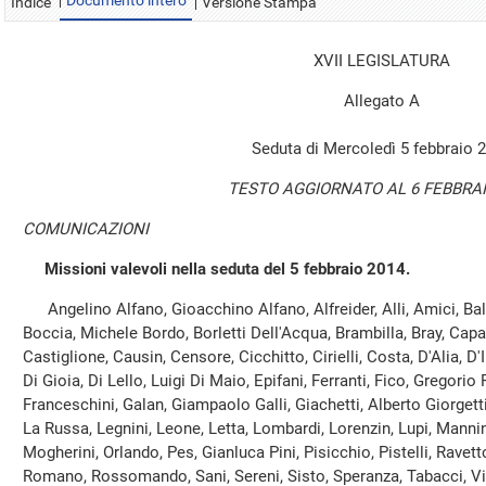
Documento intero
Indice
Versione Stampa
XVII LEGISLATURA
Allegato A
Seduta di Mercoledì 5 febbraio 
TESTO AGGIORNATO AL 6 FEBBRAI
COMUNICAZIONI
Missioni valevoli nella seduta del 5 febbraio 2014.
Angelino Alfano, Gioacchino Alfano, Alfreider, Alli, Amici, Baldel
Boccia, Michele Bordo, Borletti Dell'Acqua, Brambilla, Bray, Cap
Castiglione, Causin, Censore, Cicchitto, Cirielli, Costa, D'Alia, D
Di Gioia, Di Lello, Luigi Di Maio, Epifani, Ferranti, Fico, Gregori
Franceschini, Galan, Giampaolo Galli, Giachetti, Alberto Giorgetti
La Russa, Legnini, Leone, Letta, Lombardi, Lorenzin, Lupi, Mannin
Mogherini, Orlando, Pes, Gianluca Pini, Pisicchio, Pistelli, Ravett
Romano, Rossomando, Sani, Sereni, Sisto, Speranza, Tabacci, Vi