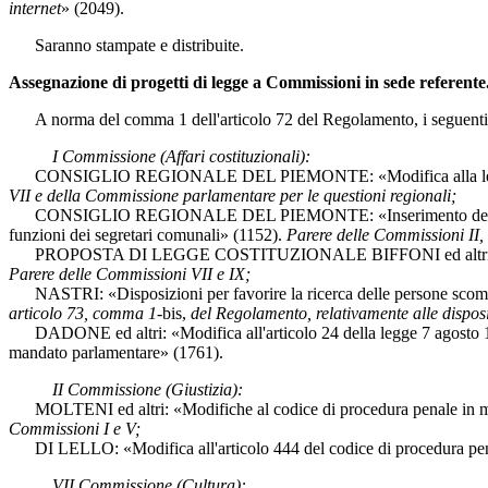
internet
» (2049).
Saranno stampate e distribuite.
Assegnazione di progetti di legge a Commissioni in sede referente
A norma del comma 1 dell'articolo 72 del Regolamento, i seguenti pro
I Commissione (Affari costituzionali):
CONSIGLIO REGIONALE DEL PIEMONTE: «Modifica alla legge 15 dice
VII e della Commissione parlamentare per le questioni regionali;
CONSIGLIO REGIONALE DEL PIEMONTE: «Inserimento dell'a
funzioni dei segretari comunali» (1152).
Parere delle Commissioni II, 
PROPOSTA DI LEGGE COSTITUZIONALE BIFFONI ed altri: «Intr
Parere delle Commissioni VII e IX;
NASTRI: «Disposizioni per favorire la ricerca delle persone scompars
articolo 73, comma 1-
bis,
del Regolamento, relativamente alle disposi
DADONE ed altri: «Modifica all'articolo 24 della legge 7 agosto 199
mandato parlamentare» (1761).
II Commissione (Giustizia):
MOLTENI ed altri: «Modifiche al codice di procedura penale in materi
Commissioni I e V;
DI LELLO: «Modifica all'articolo 444 del codice di procedura penale
VII Commissione (Cultura):