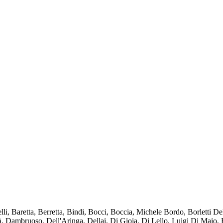
i, Baretta, Berretta, Bindi, Bocci, Boccia, Michele Bordo, Borletti De
cà, Dambruoso, Dell'Aringa, Dellai, Di Gioia, Di Lello, Luigi Di Maio, 