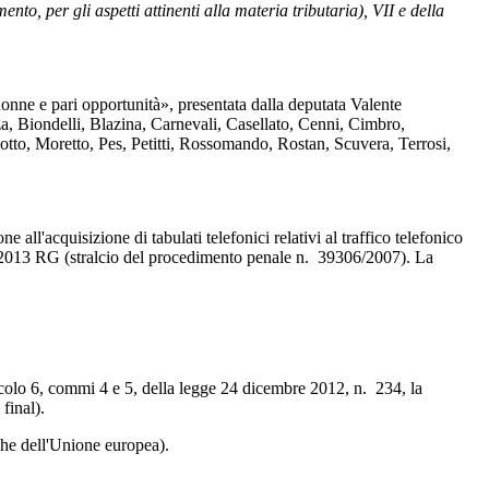
nto, per gli aspetti attinenti alla materia tributaria), VII e della
ne e pari opportunità», presentata dalla deputata Valente
a, Biondelli, Blazina, Carnevali, Casellato, Cenni, Cimbro,
tto, Moretto, Pes, Petitti, Rossomando, Rostan, Scuvera, Terrosi,
l'acquisizione di tabulati telefonici relativi al traffico telefonico
53/2013 RG (stralcio del procedimento penale n. 39306/2007). La
icolo 6, commi 4 e 5, della legge 24 dicembre 2012, n. 234, la
final).
he dell'Unione europea).