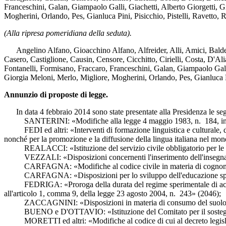
Franceschini, Galan, Giampaolo Galli, Giachetti, Alberto Giorgetti, 
Mogherini, Orlando, Pes, Gianluca Pini, Pisicchio, Pistelli, Ravetto,
(Alla ripresa pomeridiana della seduta).
Angelino Alfano, Gioacchino Alfano, Alfreider, Alli, Amici, Baldell
Casero, Castiglione, Causin, Censore, Cicchitto, Cirielli, Costa, D'A
Fontanelli, Formisano, Fraccaro, Franceschini, Galan, Giampaolo Gall
Giorgia Meloni, Merlo, Migliore, Mogherini, Orlando, Pes, Gianluca Pin
Annunzio di proposte di legge.
In data 4 febbraio 2014 sono state presentate alla Presidenza le segue
SANTERINI: «Modifiche alla legge 4 maggio 1983, n. 184, in ma
FEDI ed altri: «Interventi di formazione linguistica e culturale, di fo
nonché per la promozione e la diffusione della lingua italiana nel mondo
REALACCI: «Istituzione del servizio civile obbligatorio per le gio
VEZZALI: «Disposizioni concernenti l'inserimento dell'insegnante
CARFAGNA: «Modifiche al codice civile in materia di cognome de
CARFAGNA: «Disposizioni per lo sviluppo dell'educazione sporti
FEDRIGA: «Proroga della durata del regime sperimentale di accesso al
all'articolo 1, comma 9, della legge 23 agosto 2004, n. 243» (2046);
ZACCAGNINI: «Disposizioni in materia di consumo del suolo e di t
BUENO e D'OTTAVIO: «Istituzione del Comitato per il sostegno del
MORETTI ed altri: «Modifiche al codice di cui al decreto legislativo 