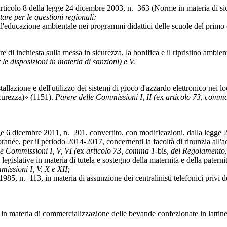
la legge 24 dicembre 2003, n. 363 (Norme in materia di sicurezza 
re per le questioni regionali;
azione ambientale nei programmi didattici delle scuole del primo ci
chiesta sulla messa in sicurezza, la bonifica e il ripristino ambiental
le disposizioni in materia di sanzioni) e V.
dell'utilizzo dei sistemi di gioco d'azzardo elettronico nei locali 
icurezza)» (1151).
Parere delle Commissioni I, II (
ex
articolo 73, comma
dicembre 2011, n. 201, convertito, con modificazioni, dalla legge 22 d
anee, per il periodo 2014-2017, concernenti la facoltà di rinunzia all'a
le Commissioni I, V, VI (
ex
articolo 73, comma 1-
bis,
del Regolamento, p
ive in materia di tutela e sostegno della maternità e della paternità,
issioni I, V, X e XII;
85, n. 113, in materia di assunzione dei centralinisti telefonici privi d
ia di commercializzazione delle bevande confezionate in lattine o in