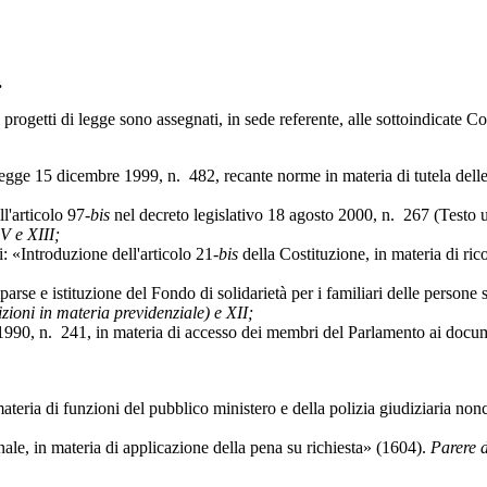
.
getti di legge sono assegnati, in sede referente, alle sottoindicate 
mbre 1999, n. 482, recante norme in materia di tutela delle min
rticolo 97-
bis
nel decreto legislativo 18 agosto 2000, n. 267 (Testo un
V e XIII;
oduzione dell'articolo 21-
bis
della Costituzione, in materia di ric
e e istituzione del Fondo di solidarietà per i familiari delle person
zioni in materia previdenziale) e XII;
0, n. 241, in materia di accesso dei membri del Parlamento ai docume
a di funzioni del pubblico ministero e della polizia giudiziaria nonc
, in materia di applicazione della pena su richiesta» (1604).
Parere d