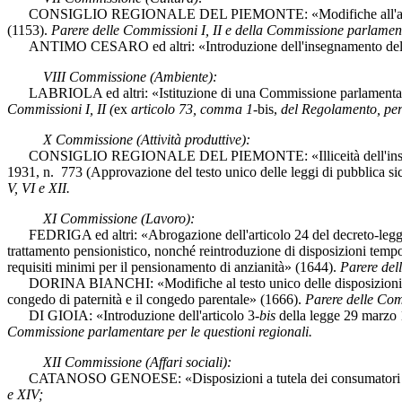
CONSIGLIO REGIONALE DEL PIEMONTE: «Modifiche all'articolo 8 del
(1153).
Parere delle Commissioni I, II e della Commissione parlamenta
ANTIMO CESARO ed altri: «Introduzione dell'insegnamento dell'educ
VIII Commissione (Ambiente):
LABRIOLA ed altri: «Istituzione di una Commissione parlamentare di in
Commissioni I, II (
ex
articolo 73, comma 1-
bis,
del Regolamento, per 
X Commissione (Attività produttive):
CONSIGLIO REGIONALE DEL PIEMONTE: «Illiceità dell'installazione e 
1931, n. 773 (Approvazione del testo unico delle leggi di pubblica s
V, VI e XII.
XI Commissione (Lavoro):
FEDRIGA ed altri: «Abrogazione dell'articolo 24 del decreto-legge 6 
trattamento pensionistico, nonché reintroduzione di disposizioni tempor
requisiti minimi per il pensionamento di anzianità» (1644).
Parere del
DORINA BIANCHI: «Modifiche al testo unico delle disposizioni legislat
congedo di paternità e il congedo parentale» (1666).
Parere delle Comm
DI GIOIA: «Introduzione dell'articolo 3-
bis
della legge 29 marzo 19
Commissione parlamentare per le questioni regionali.
XII Commissione (Affari sociali):
CATANOSO GENOESE: «Disposizioni a tutela dei consumatori in mater
e XIV;