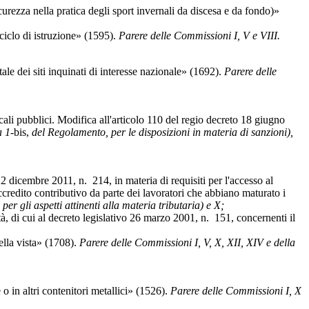
nella pratica degli sport invernali da discesa e da fondo)»
clo di istruzione» (1595).
Parere delle Commissioni I, V e VIII.
e dei siti inquinati di interesse nazionale» (1692).
Parere delle
pubblici. Modifica all'articolo 110 del regio decreto 18 giugno
 1-
bis,
del Regolamento, per le disposizioni in materia di sanzioni),
icembre 2011, n. 214, in materia di requisiti per l'accesso al
ccredito contributivo da parte dei lavoratori che abbiano maturato i
er gli aspetti attinenti alla materia tributaria) e X;
 di cui al decreto legislativo 26 marzo 2001, n. 151, concernenti il
ella vista» (1708).
Parere delle Commissioni I, V, X, XII, XIV e della
 altri contenitori metallici» (1526).
Parere delle Commissioni I, X