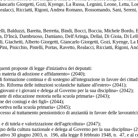
Giancarlo Giorgetti, Gozi, Kyenge, La Russa, Legnini, Leone, Letta, L
 Realacci, Ricciatti, Rigoni, Andrea Romano, Rossomando, Sani, Sereni, 
i, Balduzzi, Baretta, Berretta, Bindi, Bocci, Boccia, Michele Bordo, B
lia, D'Incà, Dambruoso, Damiano, Dell'Aringa, Dellai, Di Gioia, Di Lell
i, Giachetti, Alberto Giorgetti, Giancarlo Giorgetti, Gozi, Kyenge, L
i, Pisicchio, Pistelli, Portas, Ravetto, Realacci, Ricciatti, Rigoni, A
nti proposte di legge d'iniziativa dei deputati:
teria di adozione e affidamento» (2040);
rmazione continua e di sostegno all'integrazione in favore dei cittadini 
. Riforma delle istituzioni scolastiche italiane all'estero» (2041);
vani e i giovani e delega al Governo per la sua disciplina» (2042);
 di educazione motoria nella scuola primaria» (2043);
i coniugi e dei figli» (2044);
va nella scuola primaria» (2045);
 trattamento pensionistico di anzianità in favore delle lavoratrici me
utela e valorizzazione dell'agricoltura» (2047);
la cultura nazionale e delega al Governo per la sua disciplina» (2
30 giugno 2003, n. 196, alla legge 8 febbraio 1948, n. 47, e al codice