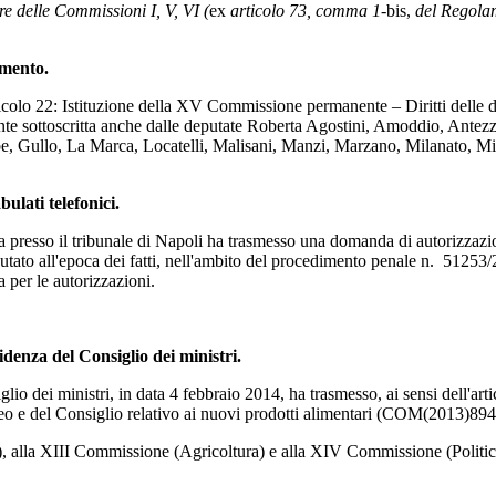
re delle Commissioni I, V, VI (
ex
articolo 73, comma 1-
bis,
del Regolame
amento.
lo 22: Istituzione della XV Commissione permanente – Diritti delle don
ente sottoscritta anche dalle deputate Roberta Agostini, Amoddio, Antezz
e, Gullo, La Marca, Locatelli, Malisani, Manzi, Marzano, Milanato, Mio
ulati telefonici.
sso il tribunale di Napoli ha trasmesso una domanda di autorizzazione al
putato all'epoca dei fatti, nell'ambito del procedimento penale n. 512
per le autorizzazioni.
denza del Consiglio dei ministri.
o dei ministri, in data 4 febbraio 2014, ha trasmesso, ai sensi dell'art
eo e del Consiglio relativo ai nuovi prodotti alimentari (COM(2013)894 
 alla XIII Commissione (Agricoltura) e alla XIV Commissione (Politic