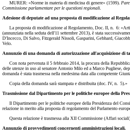
MURER: «Norme in materia di medicina di genere» (1599).
Pare
Commissione parlamentare per le questioni regionali
.
Adesione di deputate ad una proposta di modificazione al Regol
La proposta di modificazione al Regolamento, Doc. II, n. 6: «Artico
(annunziata nella seduta dell'11 settembre 2013), è stata successivam
D'Incecco, Di Salvo, Fitzgerald Nissoli, Gasparini, Gebhard, Giacobb
Velo.
Annunzio di una domanda di autorizzazione all'acquisizione di tab
Con nota pervenuta il 5 febbraio 2014, la procura della Repubblica pre
delle utenze in uso al senatore Antonio Milo ed a Marco Pugliese, de
domanda è stata trasmessa nella medesima data alla competente Giunta 
Copia della domanda sarà stampata e distribuita (doc. IV, n. 5).»
Trasmissione dal Dipartimento per le politiche europee della Presi
Il Dipartimento per le politiche europee della Presidenza del Consigli
relazione in merito alla proposta di regolamento del Parlamento europ
Questa relazione è trasmessa alla XII Commissione (Affari sociali),
Annunzio di provvedimenti concernenti amministrazioni locali.