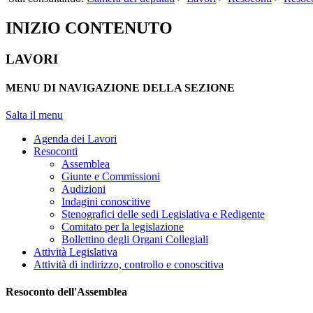
INIZIO CONTENUTO
LAVORI
MENU DI NAVIGAZIONE DELLA SEZIONE
Salta il menu
Agenda dei Lavori
Resoconti
Assemblea
Giunte e Commissioni
Audizioni
Indagini conoscitive
Stenografici delle sedi Legislativa e Redigente
Comitato per la legislazione
Bollettino degli Organi Collegiali
Attività Legislativa
Attività di indirizzo, controllo e conoscitiva
Resoconto dell'Assemblea