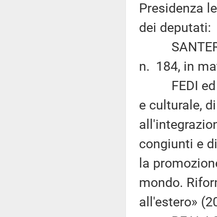
Presidenza le
dei deputati:
SANTERINI: 
n. 184, in ma
FEDI ed altr
e culturale, 
all'integrazio
congiunti e d
la promozione
mondo. Riform
all'estero» (2