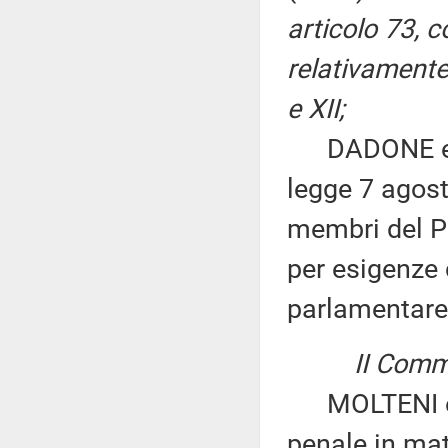
articolo 73, 
relativamente 
e XII;
DADONE ed al
legge 7 agost
membri del P
per esigenze
parlamentare
II Commi
MOLTENI ed a
penale in mat