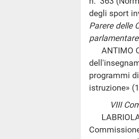
n. 363 (Norme
degli sport i
Parere delle 
parlamentare 
ANTIMO CESA
dell'insegna
programmi did
istruzione» (
VIII Co
LABRIOLA ed 
Commissione 