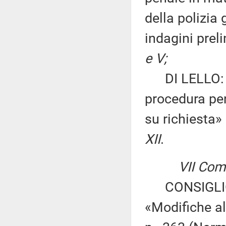
della polizia
indagini prel
e V;
DI LELLO: «M
procedura pen
su richiesta»
XII
.
VII Com
CONSIGLIO 
«Modifiche al