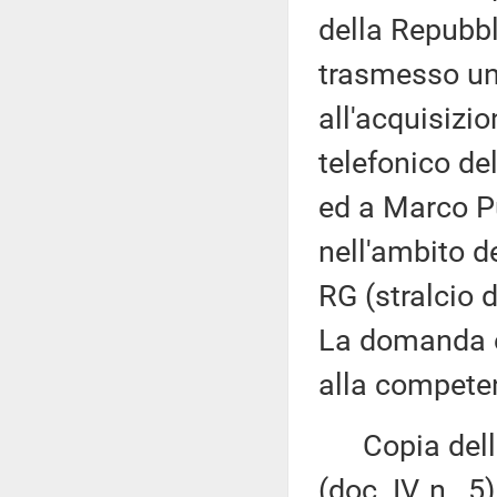
della Repubbl
trasmesso un
all'acquisizion
telefonico de
ed a Marco Pu
nell'ambito 
RG (stralcio
La domanda è
alla competen
Copia della 
(doc. IV, n. 5)