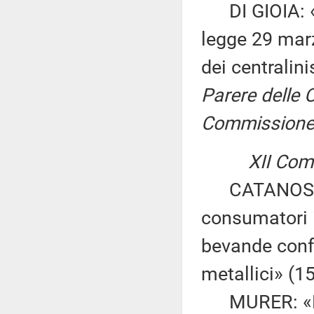
DI GIOIA: «In
legge 29 marz
dei centralini
Parere delle C
Commissione p
XII Comm
CATANOSO GE
consumatori 
bevande confez
metallici» (1
MURER: «Nor