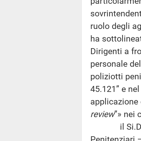
particolarmen
sovrintendenti
ruolo degli ag
ha sottolinea
Dirigenti a fr
personale de
poliziotti pen
45.121” e nel
applicazione d
review
”» nei 
il Si.Di.Pe
Penitenziari 