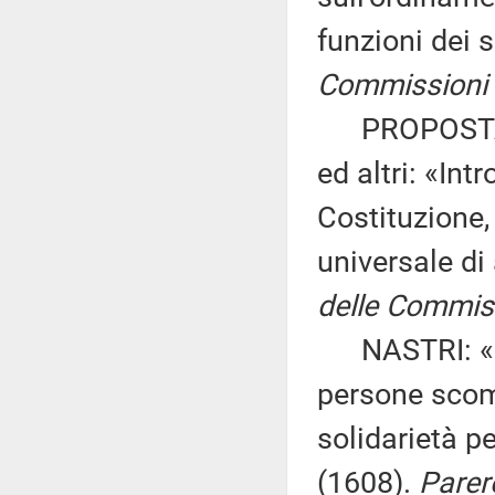
funzioni dei 
Commissioni II
PROPOSTA D
ed altri: «Int
Costituzione,
universale di
delle Commiss
NASTRI: «Dis
persone scomp
solidarietà p
(1608).
Parere