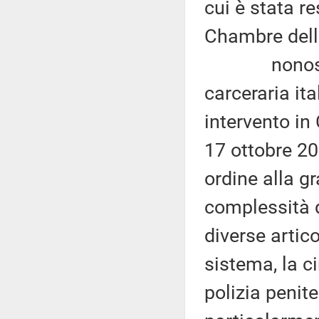
cui è stata re
Chambre della
nonostante 
carceraria it
intervento in
17 ottobre 201
ordine alla g
complessità d
diverse artico
sistema, la c
polizia penite