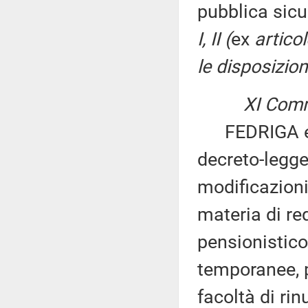
pubblica sicu
I, II (
ex
artico
le disposizioni
XI Comm
FEDRIGA ed a
decreto-legge
modificazioni
materia di re
pensionistico
temporanee, p
facoltà di rin