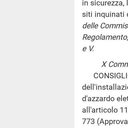
in sicurezza, 
siti inquinat
delle Commissi
Regolamento, 
e V.
X Commi
CONSIGLIO R
dell'installaz
d'azzardo elet
all'articolo 
773 (Approvaz