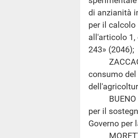
sperimentale 
di anzianità 
per il calcolo
all'articolo 
243» (2046);
ZACCAGNINI:
consumo del s
dell'agricoltu
BUENO e D'O
per il sosteg
Governo per l
MORETTI ed a