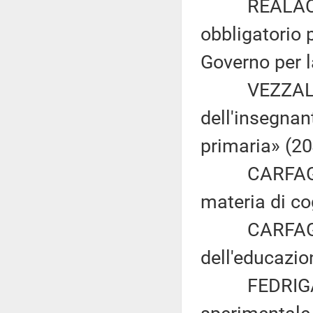
REALACCI: «I
obbligatorio p
Governo per l
VEZZALI: «D
dell'insegnan
primaria» (20
CARFAGNA: «
materia di co
CARFAGNA: «
dell'educazio
FEDRIGA: «P