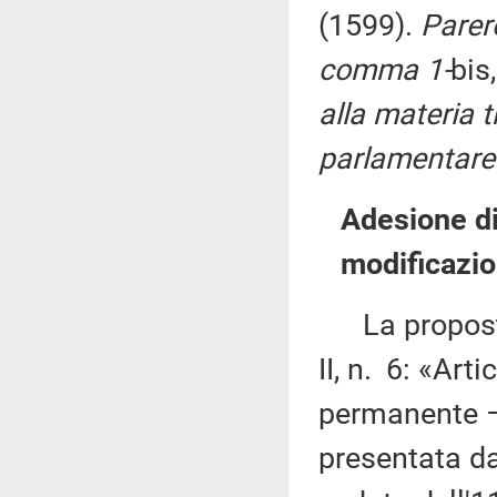
(1599).
Parere
comma 1-
bis
alla materia t
parlamentare 
Adesione di
modificazi
La proposta 
II, n. 6: «Ar
permanente – 
presentata da