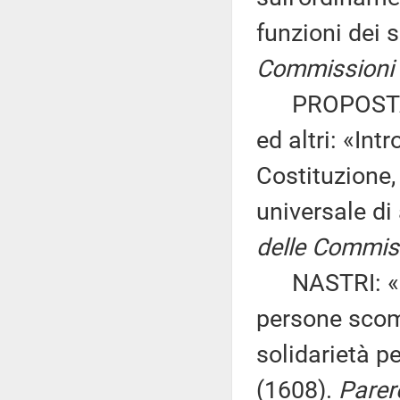
funzioni dei 
Commissioni II
PROPOSTA D
ed altri: «Int
Costituzione,
universale di
delle Commiss
NASTRI: «Dis
persone scomp
solidarietà p
(1608).
Parere