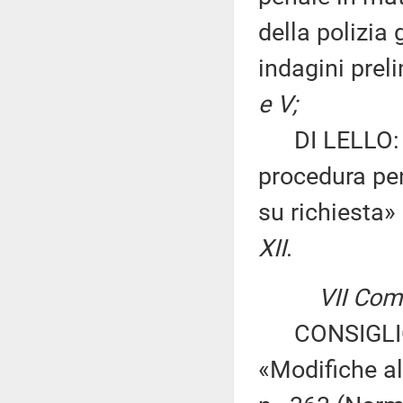
della polizia
indagini prel
e V;
DI LELLO: «M
procedura pen
su richiesta»
XII
.
VII Com
CONSIGLIO 
«Modifiche al