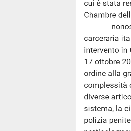
cui è stata re
Chambre della
nonostante 
carceraria it
intervento in
17 ottobre 201
ordine alla g
complessità d
diverse artico
sistema, la c
polizia penite