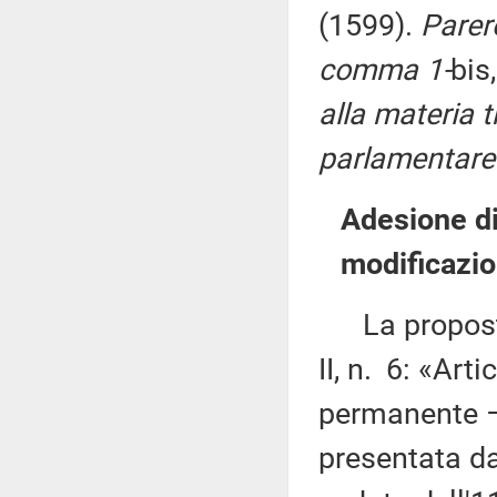
(1599).
Parere
comma 1-
bis
alla materia t
parlamentare 
Adesione di
modificazi
La proposta 
II, n. 6: «Ar
permanente – 
presentata da