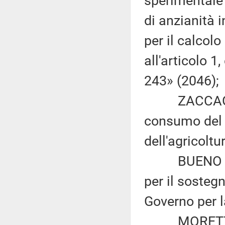
sperimentale 
di anzianità 
per il calcolo
all'articolo 
243» (2046);
ZACCAGNINI:
consumo del s
dell'agricoltu
BUENO e D'O
per il sosteg
Governo per l
MORETTI ed a