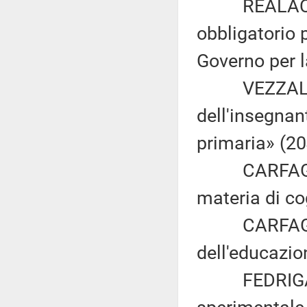
REALACCI: «I
obbligatorio p
Governo per l
VEZZALI: «D
dell'insegnan
primaria» (20
CARFAGNA: «
materia di co
CARFAGNA: «
dell'educazio
FEDRIGA: «P