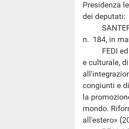
Presidenza le
dei deputati:
SANTERINI: 
n. 184, in ma
FEDI ed altr
e culturale, 
all'integrazio
congiunti e d
la promozione
mondo. Riform
all'estero» (2