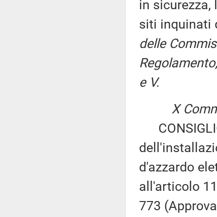
in sicurezza, 
siti inquinat
delle Commissi
Regolamento, 
e V.
X Commi
CONSIGLIO R
dell'installaz
d'azzardo elet
all'articolo 
773 (Approvaz