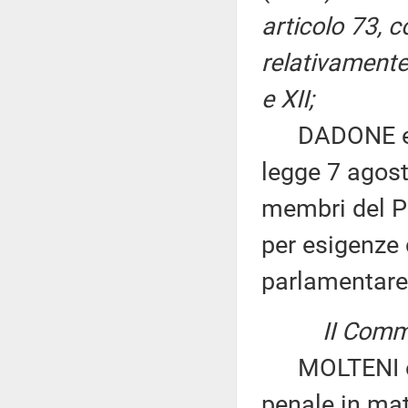
articolo 73, 
relativamente 
e XII;
DADONE ed al
legge 7 agost
membri del P
per esigenze
parlamentare
II Commi
MOLTENI ed a
penale in mat