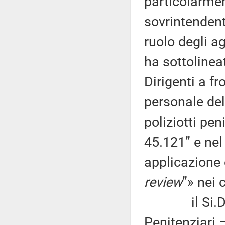
particolarmen
sovrintendenti
ruolo degli ag
ha sottolinea
Dirigenti a fr
personale de
poliziotti pen
45.121” e nel
applicazione d
review
”» nei 
il Si.Di.Pe
Penitenziari 