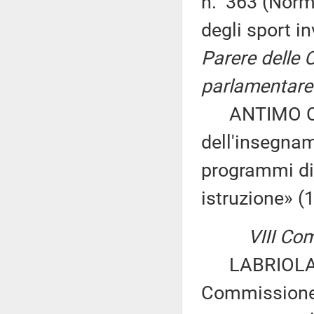
n. 363 (Norme
degli sport i
Parere delle 
parlamentare 
ANTIMO CESA
dell'insegna
programmi did
istruzione» (
VIII Co
LABRIOLA ed 
Commissione 