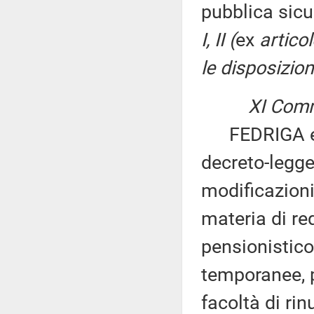
pubblica sicu
I, II (
ex
artico
le disposizioni
XI Comm
FEDRIGA ed a
decreto-legge
modificazioni
materia di re
pensionistico
temporanee, p
facoltà di rin