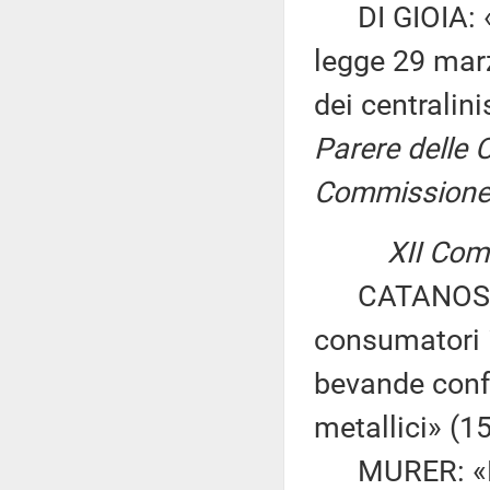
DI GIOIA: «In
legge 29 marz
dei centralini
Parere delle C
Commissione p
XII Comm
CATANOSO GE
consumatori 
bevande confez
metallici» (1
MURER: «Nor