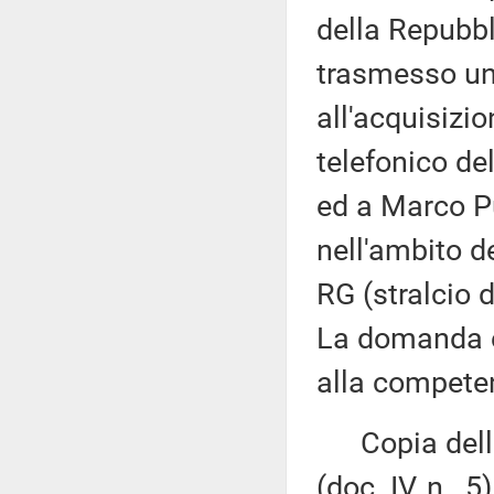
della Repubbl
trasmesso un
all'acquisizion
telefonico de
ed a Marco Pu
nell'ambito 
RG (stralcio
La domanda è
alla competen
Copia della 
(doc. IV, n. 5)