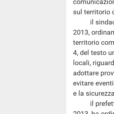
comunicazione
sul territori
il sindaco h
2013, ordinan
territorio co
4, del testo u
locali, riguar
adottare prov
evitare eventi
e la sicurezz
il prefetto 
2013, ha ordi