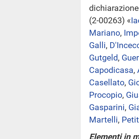
dichiarazione
(2-00263) «
I
Mariano
,
Imp
Galli
,
D'Incec
Gutgeld
,
Guer
Capodicasa
,
Casellato
,
Gi
Procopio
,
Giu
Gasparini
,
Gi
Martelli
,
Petit
Elementi in me