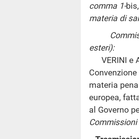
comma 1-
bis
materia di sanz
Commissioni r
esteri):
VERINI e AM
Convenzione r
materia penal
europea, fatt
al Governo pe
Commissioni I,