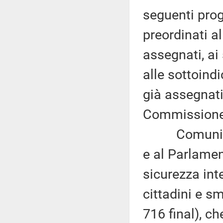
seguenti proge
preordinati a
assegnati, ai
alle sottoind
già assegnati
Commissione 
Comunicazio
e al Parlamen
sicurezza int
cittadini e sm
716 final), c