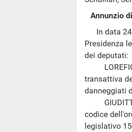
Annunzio di
In data 24 o
Presidenza le
dei deputati:
LOREFICE ed 
transattiva d
danneggiati d
GIUDITTA PIN
codice dell'o
legislativo 1