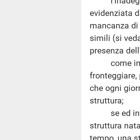
l'inadeguate
evidenziata d
mancanza di u
simili (si ved
presenza dell
come intenda
fronteggiare,
che ogni gior
struttura;
se ed in ch
struttura nata
tempo, una st