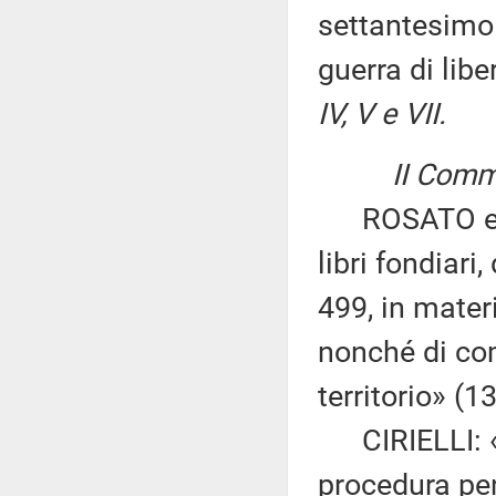
settantesimo 
guerra di lib
IV, V e VII.
II Commissi
ROSATO ed al
libri fondiari
499, in materi
nonché di co
territorio» (
CIRIELLI: «Mo
procedura pen