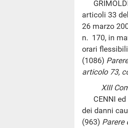
GRIMOLDI e
articoli 33 de
26 marzo 2001
n. 170, in mat
orari flessibil
(1086)
Parere
articolo 73, 
XIII Commis
CENNI ed alt
dei danni cau
(963)
Parere d