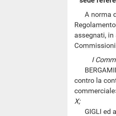
sede refere
A norma del 
Regolamento, 
assegnati, in 
Commissioni
I Commis
BERGAMINI: «
contro la con
commerciale
X;
GIGLI ed altr