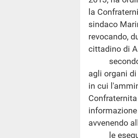
la Confraterni
sindaco Marin
revocando, d
cittadino di 
secondo le 
agli organi d
in cui l'ammi
Confraternita
informazione 
avvenendo all
le esequie d