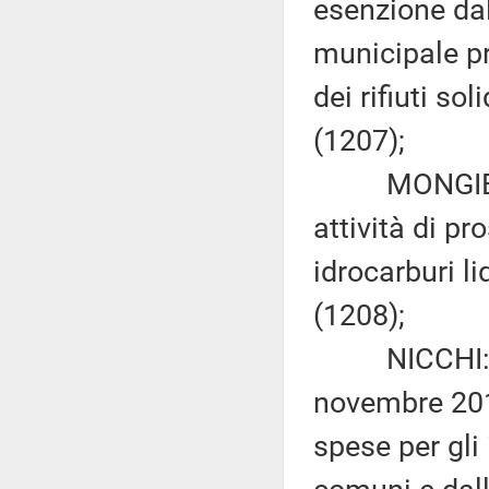
esenzione dal
municipale pr
dei rifiuti so
(1207);
MONGIELLO: 
attività di pr
idrocarburi l
(1208);
NICCHI: «Mod
novembre 2011
spese per gli 