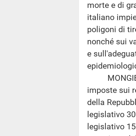
morte e di gr
italiano impie
poligoni di ti
nonché sui va
e sull'adeguat
epidemiologica
MONGIELLO: 
imposte sui re
della Repubbl
legislativo 3
legislativo 1