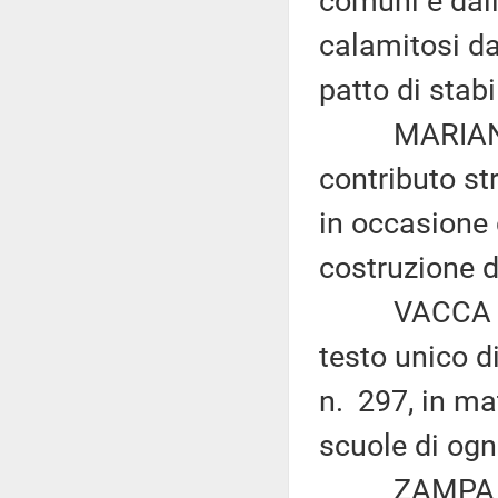
comuni e dall
calamitosi dal
patto di stabi
MARIANI e 
contributo st
in occasione 
costruzione d
VACCA ed alt
testo unico di
n. 297, in ma
scuole di ogn
ZAMPA e LEN