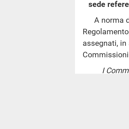
sede refere
A norma del 
Regolamento, 
assegnati, in 
Commissioni
I Commis
RIGONI e RUB
al decreto de
1957, n. 361,
n. 533, in ma
dei deputati 