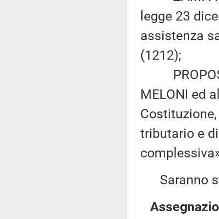
legge 23 dice
assistenza sa
(1212);
PROPOSTA 
MELONI ed alt
Costituzione,
tributario e d
complessiva»
Saranno sta
Assegnazion