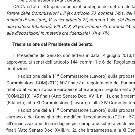
XIII Commissione (Agricoltura):
CAON ed altri: «Disposizioni per il sostegno del settore della
Parere delle Commissioni I, II (
ex
articolo 73, comma 1-
bis,
del 
materia di sanzioni), V, VI (
ex
articolo 73, comma 1-
bis,
del Regol
alla materia tributaria), VIII, IX, X, XI (
ex
articolo 73, comma 1-
bi
alle disposizioni in materia previdenziale), XII e XIV.
Trasmissione dal Presidente del Senato.
Il Presidente del Senato, con lettera in data 14 giugno 2013,
approvate, ai sensi dell'articolo 144, commi 1 e 6, del Regolame
risoluzioni:
a
risoluzione della 11
Commissione (Lavoro) sulla proposta 
Commissione COM(2011) 607 final/2 di regolamento del Parlam
relativo al Fondo sociale europeo e che abroga il regolamento 
(COM(2013) 145 final) (Atto Senato Doc. XVIII, n. 1), che è tr
(Bilancio), alla XI Commissione (Lavoro) e alla XIV Commissione
a
risoluzione della 11
Commissione (Lavoro) sulla proposta
europeo e del Consiglio che modifica il regolamento (CE) n. 577
all'organizzazione di un'indagine per campione sulle forze di l
final) (Atto Senato Doc. XVIII, n. 2), che è trasmessa, alla XI C