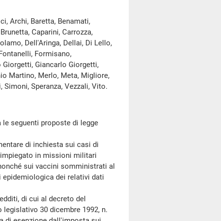
i, Archi, Baretta, Benamati,
 Brunetta, Caparini, Carrozza,
olamo, Dell'Aringa, Dellai, Di Lello,
 Fontanelli, Formisano,
Giorgetti, Giancarlo Giorgetti,
io Martino, Merlo, Meta, Migliore,
ni, Simoni, Speranza, Vezzali, Vito.
le seguenti proposte di legge
tare di inchiesta sui casi di
 impiegato in missioni militari
i, nonché sui vaccini somministrati al
i epidemiologica dei relativi dati
ti, di cui al decreto del
o legislativo 30 dicembre 1992, n.
ia di esenzione dall'imposta sui