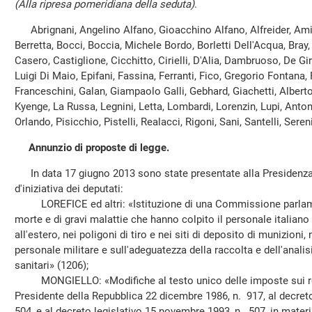
(Alla ripresa pomeridiana della seduta)
.
Abrignani, Angelino Alfano, Gioacchino Alfano, Alfreider, Amic
Berretta, Bocci, Boccia, Michele Bordo, Borletti Dell'Acqua, Bray,
Casero, Castiglione, Cicchitto, Cirielli, D'Alia, Dambruoso, De Gir
Luigi Di Maio, Epifani, Fassina, Ferranti, Fico, Gregorio Fontana,
Franceschini, Galan, Giampaolo Galli, Gebhard, Giachetti, Alberto 
Kyenge, La Russa, Legnini, Letta, Lombardi, Lorenzin, Lupi, Anton
Orlando, Pisicchio, Pistelli, Realacci, Rigoni, Sani, Santelli, Sere
Annunzio di proposte di legge.
In data 17 giugno 2013 sono state presentate alla Presidenza 
d'iniziativa dei deputati:
LOREFICE ed altri: «Istituzione di una Commissione parlamen
morte e di gravi malattie che hanno colpito il personale italiano
all'estero, nei poligoni di tiro e nei siti di deposito di munizion
personale militare e sull'adeguatezza della raccolta e dell'analis
sanitari» (1206);
MONGIELLO: «Modifiche al testo unico delle imposte sui reddi
Presidente della Repubblica 22 dicembre 1986, n. 917, al decret
504, e al decreto legislativo 15 novembre 1993, n. 507, in mater