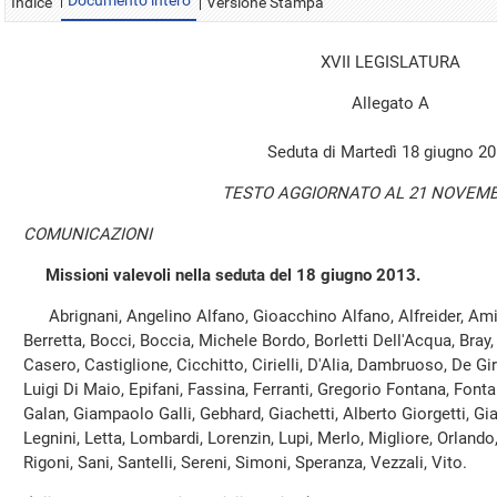
Documento intero
Indice
Versione Stampa
XVII LEGISLATURA
Allegato A
Seduta di Martedì 18 giugno 2
TESTO AGGIORNATO AL 21 NOVEMB
COMUNICAZIONI
Missioni valevoli nella seduta del 18 giugno 2013.
Abrignani, Angelino Alfano, Gioacchino Alfano, Alfreider, Amic
Berretta, Bocci, Boccia, Michele Bordo, Borletti Dell'Acqua, Bray,
Casero, Castiglione, Cicchitto, Cirielli, D'Alia, Dambruoso, De Gir
Luigi Di Maio, Epifani, Fassina, Ferranti, Gregorio Fontana, Font
Galan, Giampaolo Galli, Gebhard, Giachetti, Alberto Giorgetti, Gi
Legnini, Letta, Lombardi, Lorenzin, Lupi, Merlo, Migliore, Orlando, 
Rigoni, Sani, Santelli, Sereni, Simoni, Speranza, Vezzali, Vito.