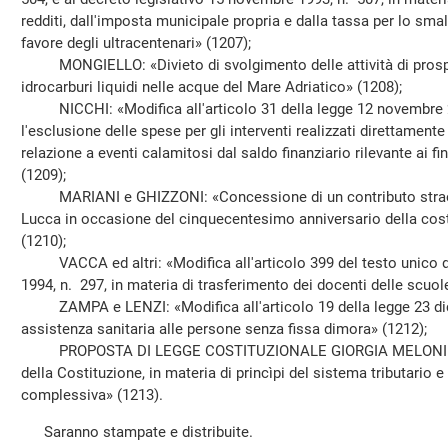
redditi, dall'imposta municipale propria e dalla tassa per lo smalt
favore degli ultracentenari» (1207);
MONGIELLO: «Divieto di svolgimento delle attività di prospez
idrocarburi liquidi nelle acque del Mare Adriatico» (1208);
NICCHI: «Modifica all'articolo 31 della legge 12 novembre 2
l'esclusione delle spese per gli interventi realizzati direttament
relazione a eventi calamitosi dal saldo finanziario rilevante ai fin
(1209);
MARIANI e GHIZZONI: «Concessione di un contributo straordi
Lucca in occasione del cinquecentesimo anniversario della cost
(1210);
VACCA ed altri: «Modifica all'articolo 399 del testo unico di c
1994, n. 297, in materia di trasferimento dei docenti delle scuol
ZAMPA e LENZI: «Modifica all'articolo 19 della legge 23 dice
assistenza sanitaria alle persone senza fissa dimora» (1212);
PROPOSTA DI LEGGE COSTITUZIONALE GIORGIA MELONI ed altr
della Costituzione, in materia di princìpi del sistema tributario e 
complessiva» (1213).
Saranno stampate e distribuite.