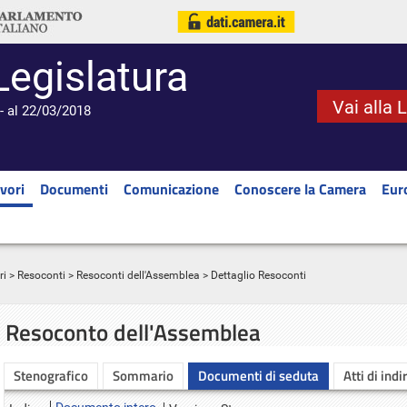
Legislatura
Vai alla 
- al 22/03/2018
vori
Documenti
Comunicazione
Conoscere la Camera
Eur
ri
>
Resoconti
>
Resoconti dell'Assemblea
> Dettaglio Resoconti
Resoconto dell'Assemblea
Stenografico
Sommario
Documenti di seduta
Atti di indi