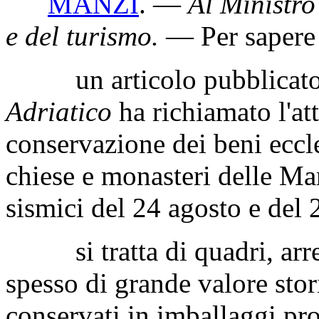
BENI E ATTIVITÀ CULTU
Interrogazione a risposta 
MANZI
. —
Al Ministro 
e del turismo
.
— Per sapere 
un articolo pubblicato d
Adriatico
ha richiamato l'att
conservazione dei beni eccles
chiese e monasteri delle Mar
sismici del 24 agosto e del 