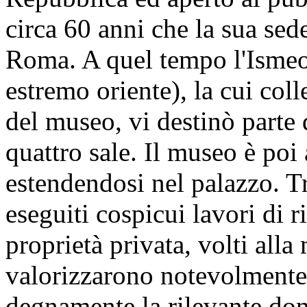
il Museo nazionale di arte
nell'ottobre del 1957 con de
Repubblica ed aperto al pu
circa 60 anni che la sua sed
Roma. A quel tempo l'Ismeo (
estremo oriente), la cui col
del museo, vi destinò parte 
quattro sale. Il museo è po
estendendosi nel palazzo. T
eseguiti cospicui lavori di r