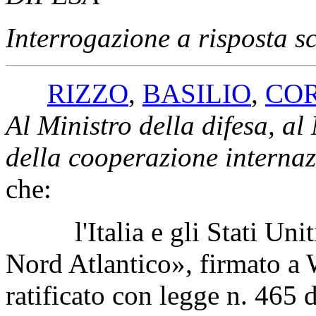
l'amministrazione, data la s
(4-17978)
DIFESA
Interrogazione a risposta sc
RIZZO
,
BASILIO
,
CO
Al Ministro della difesa, al 
della cooperazione interna
che: