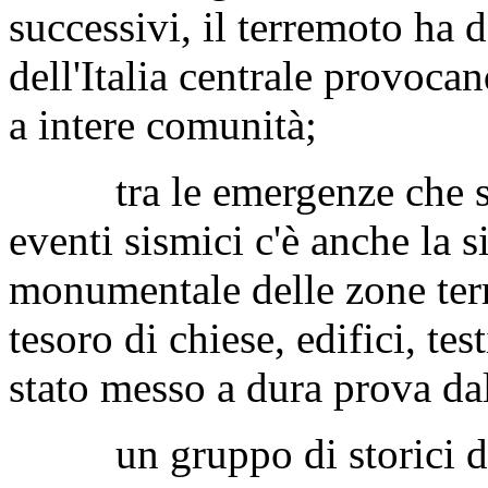
BOSSA
. —
Al Ministro 
e del turismo
.
— Per sapere 
tra l'agosto e l'ottobre d
successivi, il terremoto ha 
dell'Italia centrale provoca
a intere comunità;
tra le emergenze che si s
eventi sismici c'è anche la 
monumentale delle zone terre
tesoro di chiese, edifici, te