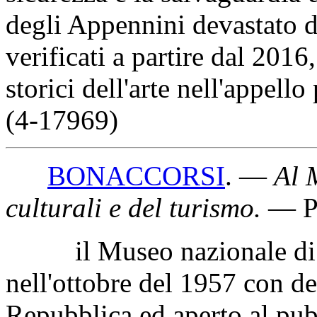
patrimonio artistico, danneg
se e come intenda attivar
sicurezza e la salvaguardi
degli Appennini devastato de
verificati a partire dal 201
storici dell'arte nell'appell
(4-17969)
BONACCORSI
. —
Al M
culturali e del turismo
.
— Pe