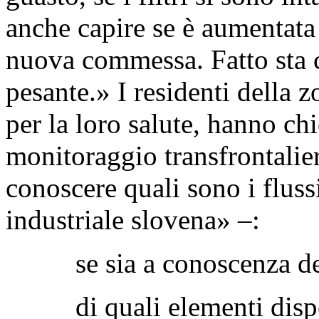
capire perché dalla Slovenia
cattivissimo odore. Vorremm
guasto, se i filtri si sono i
anche capire se è aumentata
nuova commessa. Fatto sta ch
pesante.» I residenti della z
per la loro salute, hanno ch
monitoraggio transfrontaliero 
conoscere quali sono i flussi
industriale slovena» –: