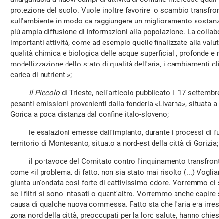
protezione del suolo. Vuole inoltre favorire lo scambio transfron
sull'ambiente in modo da raggiungere un miglioramento sostanzia
più ampia diffusione di informazioni alla popolazione. La collab
importanti attività, come ad esempio quelle finalizzate alla valu
qualità chimica e biologica delle acque superficiali, profonde e 
modellizzazione dello stato di qualità dell'aria, i cambiamenti cli
carica di nutrienti»;
Il Piccolo
di Trieste, nell'articolo pubblicato il 17 settembr
pesanti emissioni provenienti dalla fonderia «Livarna», situata
Gorica a poca distanza dal confine italo-sloveno;
le esalazioni emesse dall'impianto, durante i processi di fusi
territorio di Montesanto, situato a nord-est della città di Gorizia;
il portavoce del Comitato contro l'inquinamento transfronta
come «il problema, di fatto, non sia stato mai risolto (...) Vogl
giunta un'ondata così forte di cattivissimo odore. Vorremmo ci 
se i filtri si sono intasati o quant'altro. Vorremmo anche capir
causa di qualche nuova commessa. Fatto sta che l'aria era irrespi
zona nord della città, preoccupati per la loro salute, hanno chi