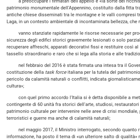
a preoccupare i firmatari dell'appello è «la sorte del ricchiss
patrimonio monumentale dell'Appennino, costituito dalla fitta tra
antiche chiese disseminati tra le montagne e le valli compresi tra 
Laga, in un contesto ambientale di incontaminata bellezza, che 
vanno stanziate rapidamente le risorse necessarie per proc
sicurezza degli edifici storici gravemente lesionati o solo parzi
recuperare affreschi, apparati decorativi fissi e restituire così a
tassello straordinario e raro che si lega alla storia e alle tradizio
nel febbraio del 2016 è stata firmata una intesa tra il Govern
costituzione della
task force
italiana per la tutela del patrimon
pericolo da calamità naturali o conflitti, indicata giornalistica
cultura»;
con quel primo accordo l'Italia si è detta disponibile a met
contingente di 60 unità fra storici dell'arte, studiosi, restaurato
patrimonio culturale per intervenire nelle aree di crisi mondiale,
terroristici e guerre ma anche di calamità naturali;
nel maggio 2017, il Ministro interrogato, secondo quanto rip
informazione, ha posto il tema di «un ulteriore salto di qualità» n