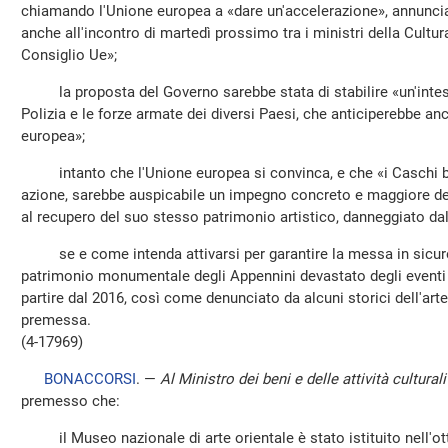
chiamando l'Unione europea a «dare un'accelerazione», annun
anche all'incontro di martedì prossimo tra i ministri della Cultu
Consiglio Ue»;
la proposta del Governo sarebbe stata di stabilire «un'intesa 
Polizia e le forze armate dei diversi Paesi, che anticiperebbe an
europea»;
intanto che l'Unione europea si convinca, e che «i Caschi blu
azione, sarebbe auspicabile un impegno concreto e maggiore del
al recupero del suo stesso patrimonio artistico, danneggiato da
se e come intenda attivarsi per garantire la messa in sicurez
patrimonio monumentale degli Appennini devastato degli eventi te
partire dal 2016, così come denunciato da alcuni storici dell'arte 
premessa.
(4-17969)
BONACCORSI
. —
Al Ministro dei beni e delle attività cultural
premesso che:
il Museo nazionale di arte orientale è stato istituito nell'ot