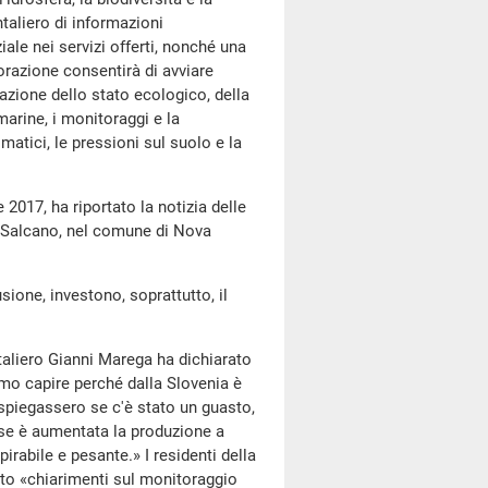
taliero di informazioni
le nei servizi offerti, nonché una
orazione consentirà di avviare
tazione dello stato ecologico, della
marine, i monitoraggi e la
matici, le pressioni sul suolo e la
e 2017, ha riportato la notizia delle
 a Salcano, nel comune di Nova
one, investono, soprattutto, il
liero Gianni Marega ha dichiarato
iamo capire perché dalla Slovenia è
spiegassero se c'è stato un guasto,
e se è aumentata la produzione a
rabile e pesante.» I residenti della
esto «chiarimenti sul monitoraggio