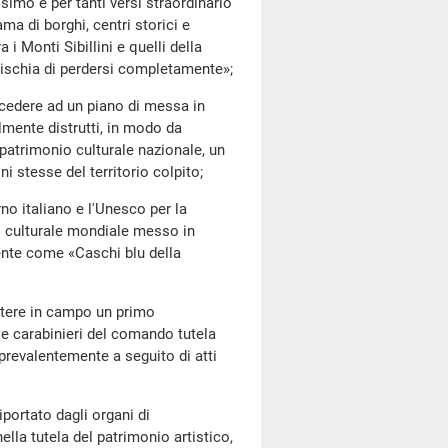
imo e per tanti versi straordinario
ma di borghi, centri storici e
i Monti Sibillini e quelli della
rischia di perdersi completamente»;
edere ad un piano di messa in
almente distrutti, in modo da
l patrimonio culturale nazionale, un
ni stesse del territorio colpito;
o italiano e l'Unesco per la
io culturale mondiale messo in
mente come «Caschi blu della
tere in campo un primo
ri e carabinieri del comando tutela
 prevalentemente a seguito di atti
ortato dagli organi di
ella tutela del patrimonio artistico,