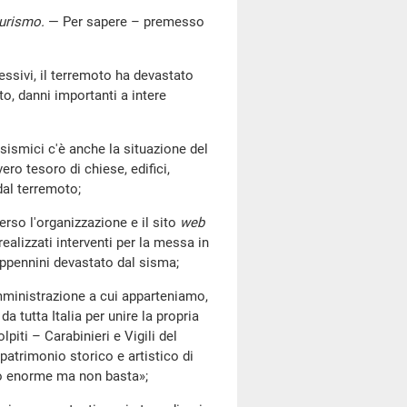
 turismo
.
— Per sapere – premesso
ssivi, il terremoto ha devastato
to, danni importanti a intere
smici c'è anche la situazione del
ro tesoro di chiese, edifici,
dal terremoto;
so l'organizzazione e il sito
web
alizzati interventi per la messa in
ppennini devastato dal sisma;
ministrazione a cui apparteniamo,
 tutta Italia per unire la propria
lpiti – Carabinieri e Vigili del
patrimonio storico e artistico di
oro enorme ma non basta»;