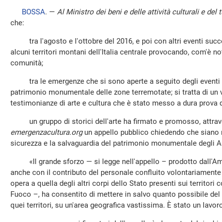
BOSSA
. —
Al Ministro dei beni e delle attività culturali e del
che:
tra l'agosto e l'ottobre del 2016, e poi con altri eventi succe
alcuni territori montani dell'Italia centrale provocando, com'è no
comunità;
tra le emergenze che si sono aperte a seguito degli eventi si
patrimonio monumentale delle zone terremotate; si tratta di un ve
testimonianze di arte e cultura che è stato messo a dura prova 
un gruppo di storici dell'arte ha firmato e promosso, attraver
emergenzacultura.org
un appello pubblico chiedendo che siano re
sicurezza e la salvaguardia del patrimonio monumentale degli A
«Il grande sforzo — si legge nell'appello – prodotto dall'Am
anche con il contributo del personale confluito volontariamente da
opera a quella degli altri corpi dello Stato presenti sui territori co
Fuoco –, ha consentito di mettere in salvo quanto possibile del 
quei territori, su un'area geografica vastissima. È stato un lav