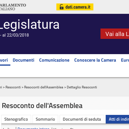
Legislatura
Vai alla 
- al 22/03/2018
vori
Documenti
Comunicazione
Conoscere la Camera
Eur
ri
>
Resoconti
>
Resoconti dell'Assemblea
> Dettaglio Resoconti
Resoconto dell'Assemblea
Stenografico
Sommario
Documenti di seduta
Atti di indi