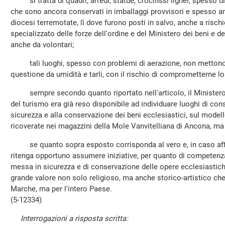
si tratta di quadri, arredi, statue, crocifissi lignei, spesso di
che sono ancora conservati in imballaggi provvisori e spesso 
diocesi terremotate, lì dove furono posti in salvo, anche a rischi
specializzato delle forze dell'ordine e del Ministero dei beni e del
anche da volontari;
tali luoghi, spesso con problemi di aerazione, non mettono c
questione da umidità e tarli, con il rischio di comprometterne lo
sempre secondo quanto riportato nell'articolo, il Ministero dei
del turismo era già reso disponibile ad individuare luoghi di con
sicurezza e alla conservazione dei beni ecclesiastici, sul modell
ricoverate nei magazzini della Mole Vanvitelliana di Ancona, ma 
se quanto sopra esposto corrisponda al vero e, in caso affer
ritenga opportuno assumere iniziative, per quanto di competenza
messa in sicurezza e di conservazione delle opere ecclesiastiche,
grande valore non solo religioso, ma anche storico-artistico che
Marche, ma per l'intero Paese.
(5-12334)
Interrogazioni a risposta scritta: