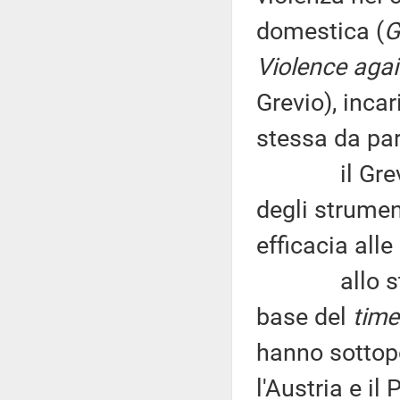
domestica (
G
Violence aga
Grevio), incar
stessa da par
il Grevio è
degli strument
efficacia all
allo stato a
base del
time
hanno sottop
l'Austria e il