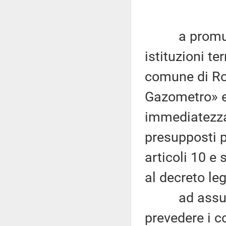
a promuover
istituzioni te
comune di Rom
Gazometro» e 
immediatezza 
presupposti pe
articoli 10 e 
al decreto leg
ad assumere
prevedere i c