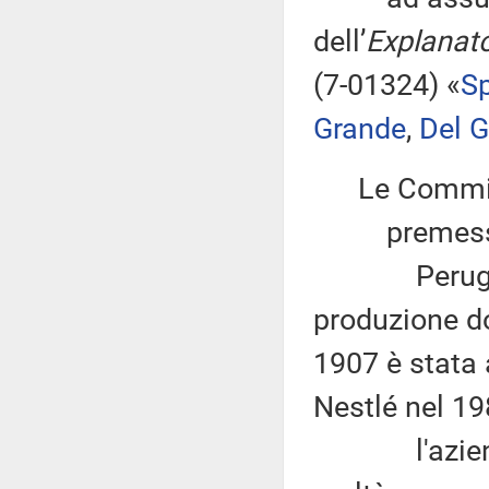
dell’
Explanato
(7-01324) «
S
Grande
,
Del 
Le Commis
premesso
Perugina è
produzione do
1907 è stata 
Nestlé nel 19
l'azienda 