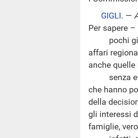
GIGLI
. —
A
Per sapere –
pochi giorni
affari region
anche quelle r
senza entrar
che hanno por
della decisio
gli interessi d
famiglie, ver