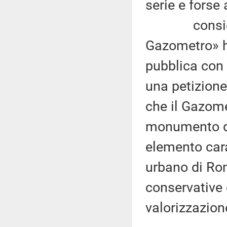
serie e forse 
considerato
Gazometro» h
pubblica con i
una petizione
che il Gazom
monumento del
elemento cara
urbano di Ro
conservative e
valorizzazion