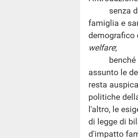
senza di ciò
famiglia e sa
demografico c
welfare
;
benché il Pr
assunto le de
resta auspica
politiche dell
l'altro, le e
di legge di b
d'impatto fam