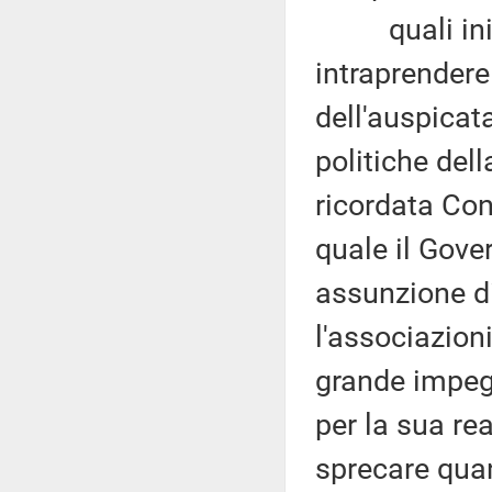
quali inizi
intraprendere 
dell'auspicat
politiche del
ricordata Con
quale il Gove
assunzione di
l'associazion
grande impeg
per la sua re
sprecare quan