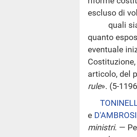
riforme costi
escluso di vo
quali sia l'
quanto espost
eventuale iniz
Costituzione, 
articolo, del 
rule
». (5-119
TONINELL
e
D'AMBROS
ministri
. — P