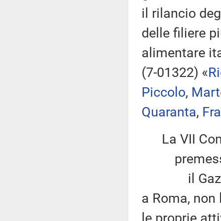
il rilancio de
delle filiere 
alimentare it
(7-01322) «
Ri
Piccolo
,
Marte
Quaranta
,
Fr
La VII Co
premesso
il Gazometr
a Roma, non l
le proprie at