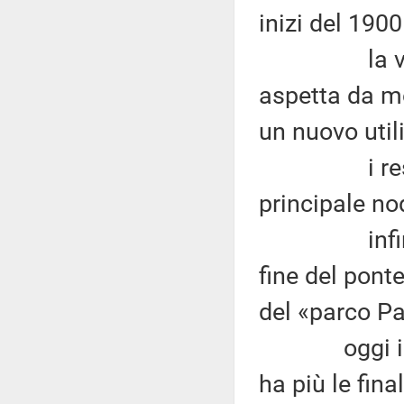
inizi del 1900
la vasta e
aspetta da mo
un nuovo util
i resti arc
principale no
infine, l'ar
fine del pont
del «parco Pa
oggi il Gaz
ha più le fina