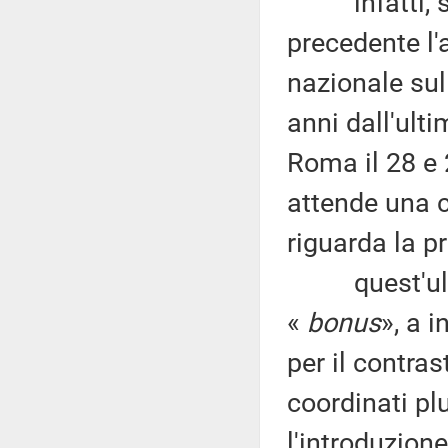
infatti, si
precedente l
nazionale sul
anni dall'ult
Roma il 28 e 
attende una c
riguarda la pr
quest'ultime
«
bonus
», a i
per il contra
coordinati plu
l'introduzione