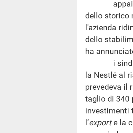
appaiono pi
dello storico
l'azienda rid
dello stabilim
ha annunciat
i sindacati
la Nestlé al r
prevedeva il 
taglio di 340
investimenti 
l’
export
e la c