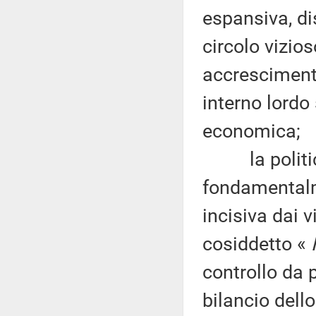
espansiva, d
circolo vizio
accrescimento
interno lordo
economica;
la politica
fondamentalm
incisiva dai v
cosiddetto «
F
controllo da
bilancio dello