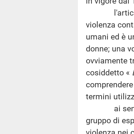
in vigore dal 
l'articolo 
violenza contr
umani ed è un
donne; una vol
ovviamente tr
cosiddetto «
E
comprendere c
termini utiliz
ai sensi del
gruppo di espe
violenza nei 