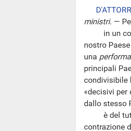
D'ATTOR
ministri
. — P
in un contes
nostro Paese 
una
perform
principali Pa
condivisibile 
«decisivi per 
dallo stesso 
è del tutto e
contrazione d