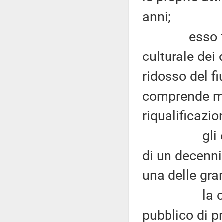
anni;
esso fa par
culturale dei
ridosso del f
comprende mol
riqualificazio
gli ex merc
di un decennio
una delle gra
la central
pubblico di p