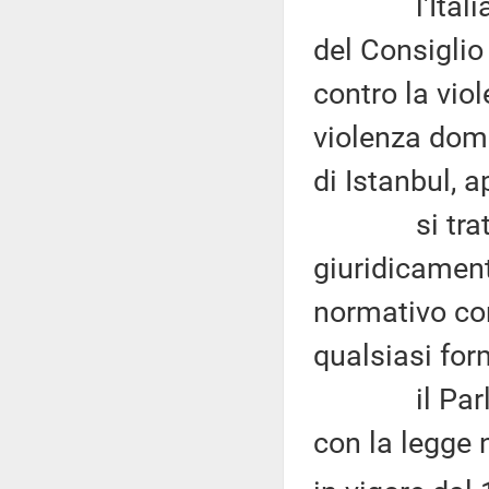
l'Italia ha 
del Consiglio
contro la vio
violenza dom
di Istanbul, 
si tratta d
giuridicament
normativo com
qualsiasi for
il Parlament
con la legge 