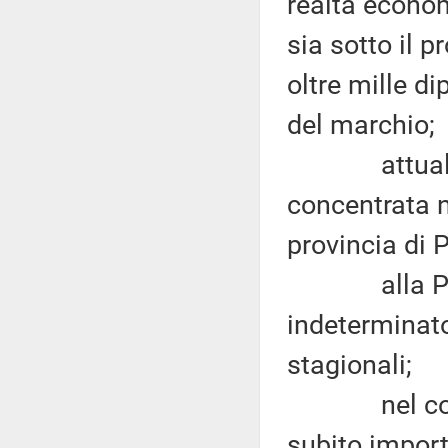
realtà economi
sia sotto il 
oltre mille di
del marchio;
attualmente
concentrata n
provincia di 
alla Perugi
indeterminat
stagionali;
nel corso d
subito import