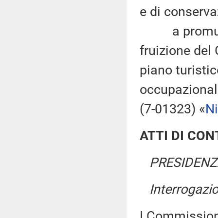
e di conserva
a promuover
fruizione del 
piano turist
occupazionale 
(7-01323) «
Ni
ATTI DI CO
PRESIDENZA
Interrogazi
I Commissio