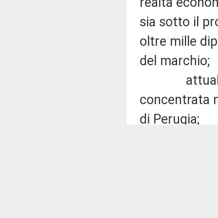
realtà economi
sia sotto il 
oltre mille di
del marchio;
attualmente
concentrata n
di Perugia;
alla Perugi
indeterminat
stagionali;
nel corso d
subito import