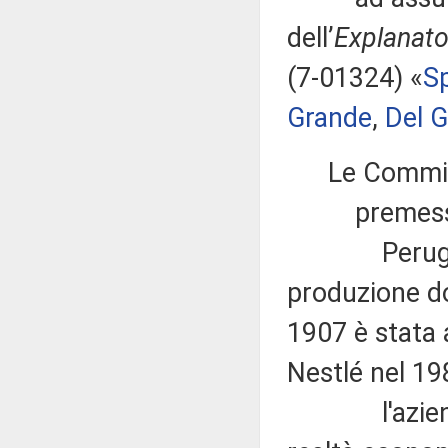
dell’
Explanato
(7-01324) «
S
Grande
,
Del 
Le Commis
premesso
Perugina è
produzione do
1907 è stata 
Nestlé nel 19
l'azienda 