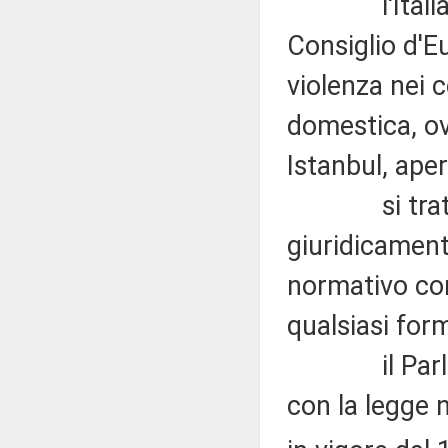
l'Italia ha 
Consiglio d'Eu
violenza nei c
domestica, ov
Istanbul, aper
si tratta d
giuridicament
normativo com
qualsiasi form
il Parlament
con la legge 