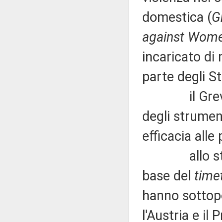
domestica (
G
against Wome
incaricato di 
parte degli St
il Grevio è
degli strument
efficacia all
allo stato a
base del
time
hanno sottop
l'Austria e il