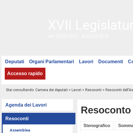
XVII Legislatu
dal 15/03/2013 - al 22/03/2018
Deputati
Organi Parlamentari
Lavori
Documenti
C
Accesso rapido
Stai consultando:
Camera dei deputati
>
Lavori
>
Resoconti
>
Resoconti dell'
Agenda dei Lavori
Resoconto 
Resoconti
Stenografico
Somma
Assemblea