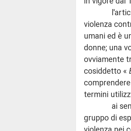
in vigore dal 
l'articolo 
violenza contr
umani ed è un
donne; una vol
ovviamente tra
cosiddetto «
E
comprendere c
termini utilizz
ai sensi del
gruppo di espe
violenza nei c