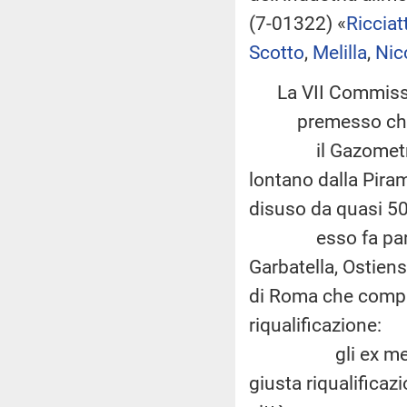
(7-01322) «
Ricciatt
Scotto
,
Melilla
,
Nic
La VII Commiss
premesso ch
il Gazometro sit
lontano dalla Piram
disuso da quasi 50
esso fa parte del
Garbatella, Ostien
di Roma che compre
riqualificazione:
gli ex mercati g
giusta riqualificaz