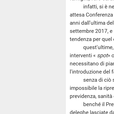
infatti, si è nel
attesa Conferenza n
anni dall'ultima d
settembre 2017, e d
tendenza per quel ch
quest'ultime, inf
interventi «
spot
» 
necessitano di pian
l'introduzione del f
senza di ciò sarà 
impossibile la rip
previdenza, sanità
benché il Preside
deleghe lasciate da