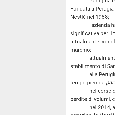
Perugina è uno s
Fondata a Perugia 
Nestlé nel 1988;
l'azienda ha da
significativa per il
attualmente con olt
marchio;
attualmente, in 
stabilimento di San
alla Perugina so
tempo pieno e
par
nel corso degli 
perdite di volumi, 
nel 2014, a segui