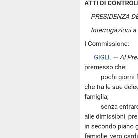
ATTI DI CONTROL
PRESIDENZA DE
Interrogazioni 
I Commissione:
GIGLI
. —
Al Pre
premesso che:
pochi giorni fa si
che tra le sue dele
famiglia;
senza entrare nel
alle dimissioni, pr
in secondo piano gli
famiglie, vero card