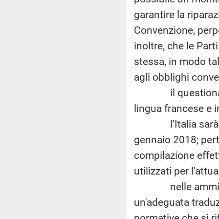
garantire la riparaz
Convenzione, perpe
inoltre, che le Part
stessa, in modo ta
agli obblighi conve
il questionario 
lingua francese e i
l'Italia sarà ch
gennaio 2018; perta
compilazione effett
utilizzati per l'at
nelle amministra
un'adeguata traduzi
normative che si r