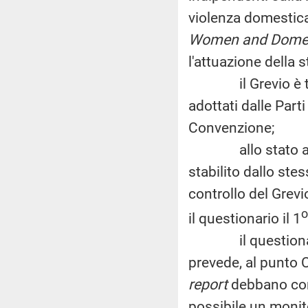
violenza domestica
Women and Domes
l'attuazione della s
il Grevio è ten
adottati dalle Parti
Convenzione;
allo stato attual
stabilito dallo ste
controllo del Grevi
o
il questionario il 1
il questionario è
prevede, al punto C,
report
debbano cont
possibile un monito