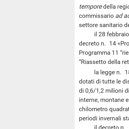
tempore
della regi
commissario
ad a
settore sanitario d
il 28 febbraio 2
decreto n. 14 «Pr
Programma 11 “rieq
“Riassetto della re
la legge n. 189 d
dotati di tutte le 
di 0,6/1,2 milioni 
interne, montane 
chilometro quadrat
periodi invernali st
il decreto n. 1