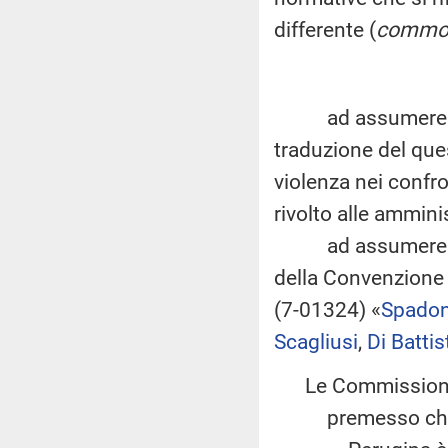
differente (
commo
ad assumere inizi
traduzione del ques
violenza nei confr
rivolto alle ammini
ad assumere inizi
della Convenzione 
(7-01324) «
Spadon
Scagliusi
,
Di Battis
Le Commissione
premesso ch