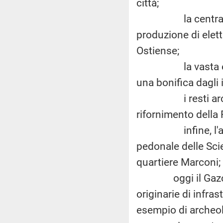
città;
la centrale Mon
produzione di elett
Ostiense;
la vasta ed inac
una bonifica dagli 
i resti archeolog
rifornimento della
infine, l'area, s
pedonale delle Scie
quartiere Marconi;
oggi il Gazometro
originarie di infra
esempio di archeolo