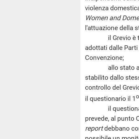
violenza domestica
Women and Domes
l'attuazione della s
il Grevio è ten
adottati dalle Parti
Convenzione;
allo stato attual
stabilito dallo ste
controllo del Grevi
o
il questionario il 1
il questionario è
prevede, al punto C,
report
debbano cont
possibile un monito