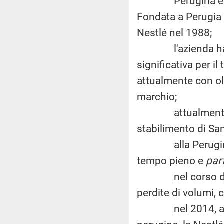
Perugina è uno s
Fondata a Perugia 
Nestlé nel 1988;
l'azienda ha da
significativa per il
attualmente con olt
marchio;
attualmente, in 
stabilimento di San
alla Perugina so
tempo pieno e
par
nel corso degli 
perdite di volumi, 
nel 2014, a segui