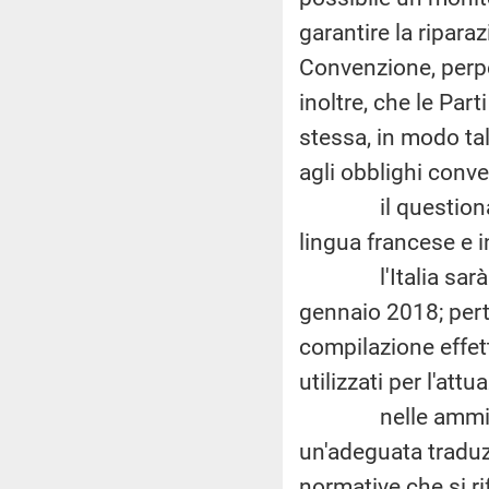
garantire la riparaz
Convenzione, perpe
inoltre, che le Part
stessa, in modo ta
agli obblighi conve
il questionario 
lingua francese e i
l'Italia sarà ch
gennaio 2018; perta
compilazione effett
utilizzati per l'at
nelle amministra
un'adeguata traduzi
normative che si r