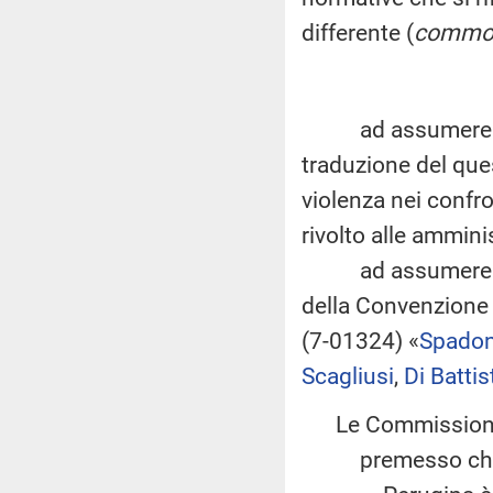
differente (
commo
ad assumere inizi
traduzione del ques
violenza nei confr
rivolto alle ammini
ad assumere inizi
della Convenzione 
(7-01324) «
Spadon
Scagliusi
,
Di Battis
Le Commissione
premesso ch