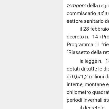
tempore
della regi
commissario
ad a
settore sanitario d
il 28 febbraio 2
decreto n. 14 «Pr
Programma 11 “rieq
“Riassetto della re
la legge n. 189 d
dotati di tutte le 
di 0,6/1,2 milioni 
interne, montane 
chilometro quadrat
periodi invernali st
il decreto n. 1