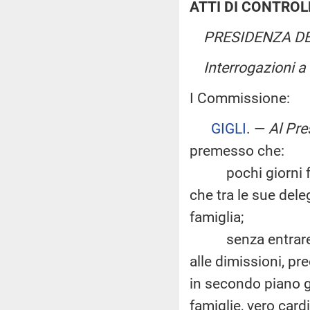
ATTI DI CONTROL
PRESIDENZA DE
Interrogazioni 
I Commissione:
GIGLI
. —
Al Pre
premesso che:
pochi giorni fa si
che tra le sue dele
famiglia;
senza entrare nel
alle dimissioni, pr
in secondo piano gli
famiglie, vero card