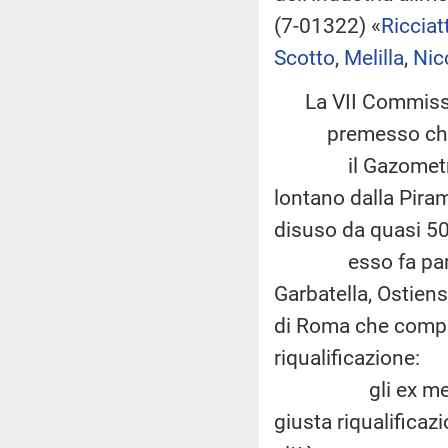
(7-01322) «
Ricciatt
Scotto
,
Melilla
,
Nic
La VII Commiss
premesso ch
il Gazometro sit
lontano dalla Piram
disuso da quasi 50
esso fa parte del
Garbatella, Ostien
di Roma che compre
riqualificazione:
gli ex mercati g
giusta riqualificaz