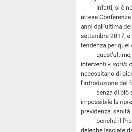
infatti, si è nel
attesa Conferenza n
anni dall'ultima d
settembre 2017, e d
tendenza per quel ch
quest'ultime, inf
interventi «
spot
» 
necessitano di pian
l'introduzione del f
senza di ciò sarà 
impossibile la rip
previdenza, sanità
benché il Preside
deleghe lasciate da