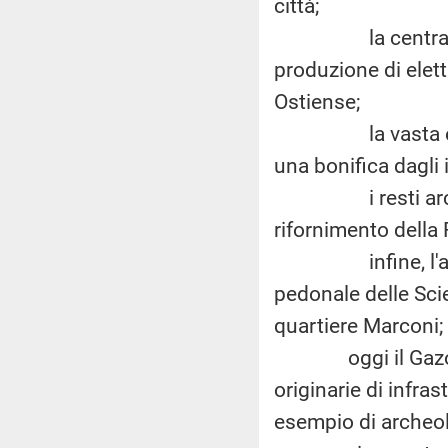
città;
la centrale Mon
produzione di elett
Ostiense;
la vasta ed inac
una bonifica dagli 
i resti archeolog
rifornimento della
infine, l'area, s
pedonale delle Scie
quartiere Marconi;
oggi il Gazometro
originarie di infra
esempio di archeolo