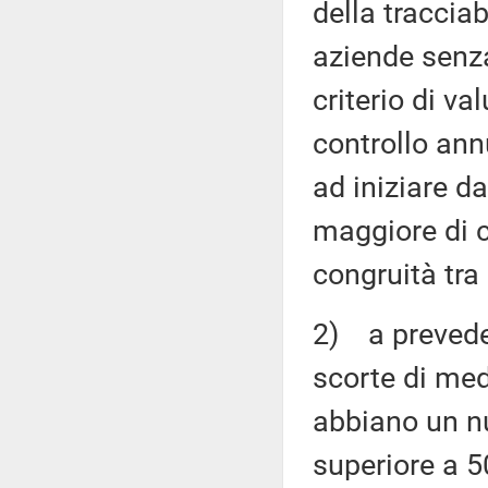
della tracciab
aziende senza
criterio di v
controllo annu
ad iniziare d
maggiore di c
congruità tra 
2) a preveder
scorte di med
abbiano un nu
superiore a 50