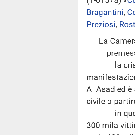
(1-01578) «
C
Bragantini
,
C
Preziosi
,
Rost
La Camera
premesso
la crisi sir
manifestazion
Al Asad ed è 
civile a parti
in questi se
300 mila vitt