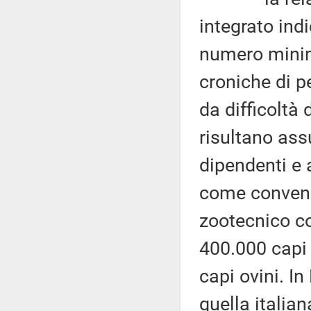
integrato ind
numero minim
croniche di p
da difficoltà d
risultano ass
dipendenti e a
come convenz
zootecnico co
400.000 capi 
capi ovini. I
quella italia