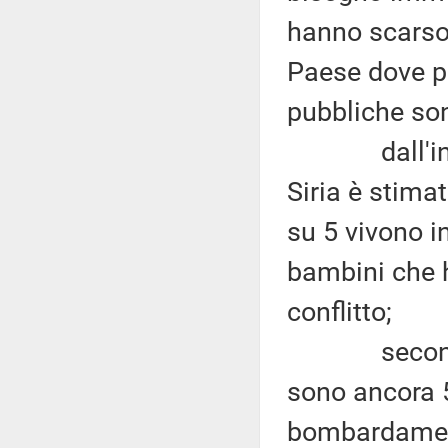
hanno scarso 
Paese dove pi
pubbliche son
dall'inizio 
Siria è stimat
su 5 vivono i
bambini che h
conflitto;
secondo l
sono ancora 5
bombardament