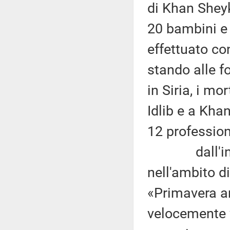
di Khan Sheyk
20 bambini e
effettuato c
stando alle f
in Siria, i mo
Idlib e a Kha
12 professioni
dall'inizio 
nell'ambito di
«Primavera ar
velocemente v