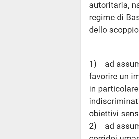
autoritaria, n
regime di Bass
dello scoppio
1) ad assume
favorire un i
in particola
indiscrimina
obiettivi sens
2) ad assumer
corridoi uman