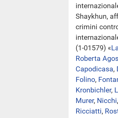
internazional
Shaykhun, aff
crimini contr
internazional
(1-01579) «
La
Roberta Agos
Capodicasa
,
Folino
,
Fontan
Kronbichler
,
Murer
,
Nicchi
Ricciatti
,
Ros