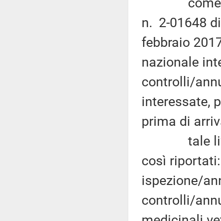
come già ev
n. 2-01648 di
febbraio 2017
nazionale int
controlli/ann
interessate, p
prima di arriva
tale livell
così riportat
ispezione/an
controlli/annu
medicinali vet