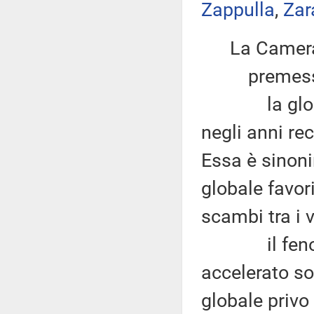
Zappulla
,
Zar
La Camera
premesso
la globaliz
negli anni r
Essa è sinoni
globale favori
scambi tra i 
il fenomeno
accelerato s
globale privo 