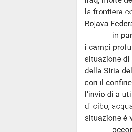
Iraq, molte d
la frontiera 
Rojava-Federa
in particol
i campi profug
situazione di
della Siria de
con il confin
l'invio di aiu
di cibo, acqu
situazione è v
occorrerebb