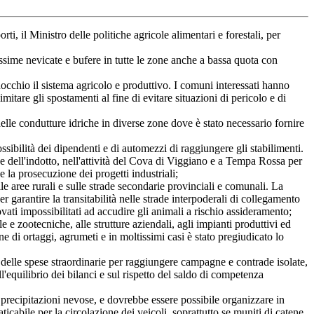
orti, il Ministro delle politiche agricole alimentari e forestali
, per
ime nevicate e bufere in tutte le zone anche a bassa quota con
occhio il sistema agricolo e produttivo. I comuni interessati hanno
imitare gli spostamenti al fine di evitare situazioni di pericolo e di
le condutture idriche in diverse zone dove è stato necessario fornire
sibilità dei dipendenti e di automezzi di raggiungere gli stabilimenti.
e dell'indotto, nell'attività del Cova di Viggiano e a Tempa Rossa per
 e la prosecuzione dei progetti industriali;
e aree rurali e sulle strade secondarie provinciali e comunali. La
er garantire la transitabilità nelle strade interpoderali di collegamento
ati impossibilitati ad accudire gli animali a rischio assideramento;
zootecniche, alle strutture aziendali, agli impianti produttivi ed
ne di ortaggi, agrumeti e in moltissimi casi è stato pregiudicato lo
delle spese straordinarie per raggiungere campagne e contrade isolate,
l'equilibrio dei bilanci e sul rispetto del saldo di competenza
recipitazioni nevose, e dovrebbe essere possibile organizzare in
aticabile per la circolazione dei veicoli, soprattutto se muniti di catene