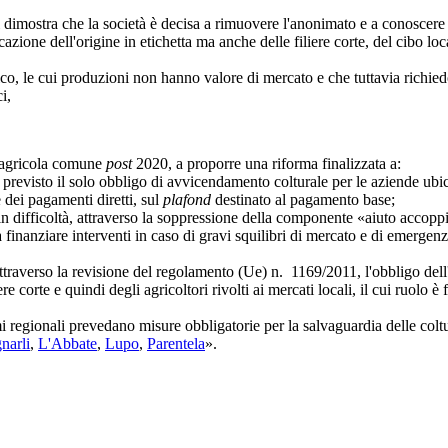
mostra che la società è decisa a rimuovere l'anonimato e a conoscere inv
cazione dell'origine in etichetta ma anche delle filiere corte, del cibo lo
cui produzioni non hanno valore di mercato e che tuttavia richiedono s
i,
a agricola comune
post
2020, a proporre una riforma finalizzata a:
 previsto il solo obbligo di avvicendamento colturale per le aziende ubi
e dei pagamenti diretti, sul
plafond
destinato al pagamento base;
 in difficoltà, attraverso la soppressione della componente «aiuto accopp
ato a finanziare interventi in caso di gravi squilibri di mercato e di emerge
attraverso la revisione del regolamento (Ue) n. 1169/2011, l'obbligo dell'
 corte e quindi degli agricoltori rivolti ai mercati locali, il cui ruolo è 
 regionali prevedano misure obbligatorie per la salvaguardia delle coltu
narli
,
L'Abbate
,
Lupo
,
Parentela
».