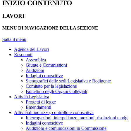
INIZIO CONTENUTO
LAVORI
MENU DI NAVIGAZIONE DELLA SEZIONE
Salta il menu
Agenda dei Lavori
Resoconti
Assemblea
Giunte e Commissioni
Audizioni
Indagini conoscitive
Stenografici delle sedi Legislativa e Redigente
Comitato per la legislazione
Bollettino degli Organi Collegiali
Attività Legislativa
Progetti di legge
Emendamenti
Attività di indirizzo, controllo e conoscitiva
Interrogazioni, interpellanze, mozioni, risoluzioni e odg
Indagini conoscitive
Audizioni e comunicazioni in Commissione