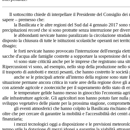
Il sottoscritto chiede di interpellare
il Presidente del Consiglio dei mi
sapere – premesso che:
la Basilicata e le altre regioni del Sud dal 4 gennaio 2017 sono sta
precipitazioni
record
che si sono protratte senza interruzione per divers
le abbondanti nevicate hanno paralizzato la circolazione stradale e fe
disposto la chiusura di tutte le istituzioni scolastiche operanti nei terri
disagio;
le forti nevicate hanno provocato l'interruzione dell'energia elettri
sacche d'acqua alle famiglie costrette a sopportare la sospensione del s
vi sono state criticità anche per le imprese che registrano una situazi
Ripercussioni vi sono, ad esempio, nello stop della produzione nello s
il trasporto di autobotti e mezzi pesanti, che hanno costretto le società p
anche se le principali arterie all'interno della regione sono state lib
situazione permane ancora critica in varie aree della regione dove gli age
con aziende agricole e zootecniche per il superamento dello stato di em
le temperature gelide hanno messo in ginocchio l'economia agricola de
alle infrastrutture agricole. Gli agricoltori non hanno potuto fare nulla
sviluppo vegetativo delle piante per la prossima stagione, compromettend
gli eventi atmosferici che hanno colpito la Basilicata rischiano di m
oltre che per cercare di garantire la mobilità e l'accessibilità dei cent
finanziaria;
i mezzi tecnologici oggi a disposizione e le previsioni meteorologic
tempo utile la dotazione di mezzi idonei a garantire la viabilità attraver