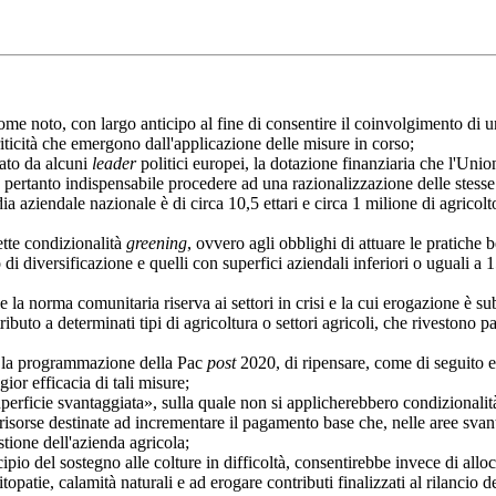
, con largo anticipo al fine di consentire il coinvolgimento di un e
iticità che emergono dall'applicazione delle misure in corso;
to da alcuni
leader
politici europei, la dotazione finanziaria che l'Unio
pertanto indispensabile procedere ad una razionalizzazione delle stesse al
ziendale nazionale è di circa 10,5 ettari e circa 1 milione di agricol
te condizionalità
greening
, ovvero agli obblighi di attuare le pratiche 
 di diversificazione e quelli con superfici aziendali inferiori o uguali a 
a comunitaria riserva ai settori in crisi e la cui erogazione è subord
ibuto a determinati tipi di agricoltura o settori agricoli, che rivestono 
 la programmazione della Pac
post
2020, di ripensare, come di seguito 
or efficacia di tali misure;
ficie svantaggiata», sulla quale non si applicherebbero condizionali
risorse destinate ad incrementare il pagamento base che, nelle aree svan
tione dell'azienda agricola;
 sostegno alle colture in difficoltà, consentirebbe invece di allocare 
patie, calamità naturali e ad erogare contributi finalizzati al rilancio dei