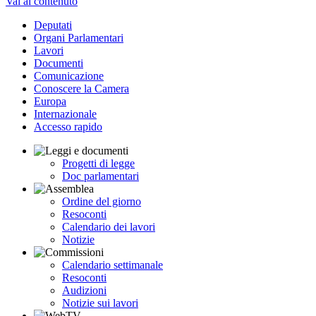
Vai al contenuto
Deputati
Organi Parlamentari
Lavori
Documenti
Comunicazione
Conoscere la Camera
Europa
Internazionale
Accesso rapido
Progetti di legge
Doc parlamentari
Ordine del giorno
Resoconti
Calendario dei lavori
Notizie
Calendario settimanale
Resoconti
Audizioni
Notizie sui lavori