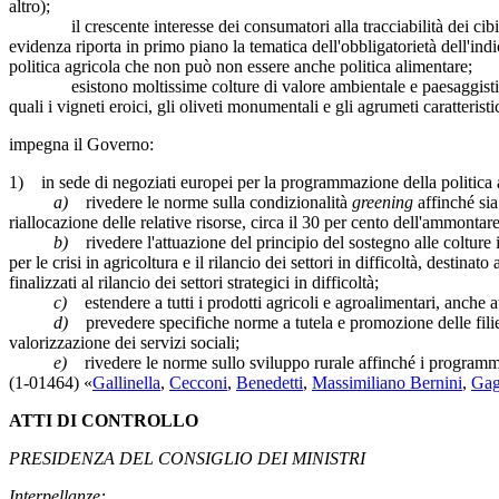
altro);
il crescente interesse dei consumatori alla tracciabilità dei cibi di
evidenza riporta in primo piano la tematica dell'obbligatorietà dell'indi
politica agricola che non può non essere anche politica alimentare;
esistono moltissime colture di valore ambientale e paesaggistico, le 
quali i vigneti eroici, gli oliveti monumentali e gli agrumeti caratteristic
impegna il Governo:
1) in sede di negoziati europei per la programmazione della politic
a)
rivedere le norme sulla condizionalità
greening
affinché sia
riallocazione delle relative risorse, circa il 30 per cento dell'ammontar
b)
rivedere l'attuazione del principio del sostegno alle colture
per le crisi in agricoltura e il rilancio dei settori in difficoltà, destin
finalizzati al rilancio dei settori strategici in difficoltà;
c)
estendere a tutti i prodotti agricoli e agroalimentari, anche 
d)
prevedere specifiche norme a tutela e promozione delle filiere
valorizzazione dei servizi sociali;
e)
rivedere le norme sullo sviluppo rurale affinché i programmi
(1-01464) «
Gallinella
,
Cecconi
,
Benedetti
,
Massimiliano Bernini
,
Gag
ATTI DI CONTROLLO
PRESIDENZA DEL CONSIGLIO DEI MINISTRI
Interpellanze: