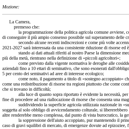
Mozione:
La Camera,
premesso che:
la programmazione della politica agricola comune avviene, come noto
di conseguire il più ampio consenso possibile sul superamento delle cr
secondo alcune recenti indiscrezioni e come più volte accenna
2021-2027 sarà interessata da una consistente riduzione di risorse ed è 
stando ai dati attuali riferiti al nostro Paese la dimensione media a
più della metà, rientrano nella definizione di «piccoli agricoltori»;
come previsto dalla vigente normativa le deroghe alle cosiddet
aziendali fino a 10 ettari di seminativo, che sono esonerati dall'obbligo
5 per cento dei seminativi ad aree di interesse ecologico;
come noto, il pagamento a titolo di «sostegno accoppiato» che la norm
come una redistribuzione di risorse tra regioni piuttosto che come contr
che si trovano in difficoltà;
alla luce di quanto sopra riportato è evidente la necessità, per
fine di procedere ad una riallocazione di risorse che consenta una maggi
suddividendo la superficie agricola utilizzata nazionale in «super
soggetta al solo obbligo di avvicendamento colturale, si libererebbero 
altre renderebbe meno complessa, dal punto di vista burocratico, la ges
la soppressione dell'aiuto accoppiato, pur mantenendo il principio del
caso di gravi squilibri di mercato, di emergenze dovute ad epizoziee, fito