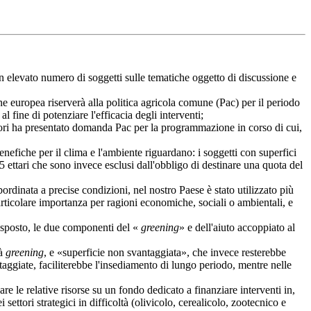
levato numero di soggetti sulle tematiche oggetto di discussione e
ne europea riserverà alla politica agricola comune (Pac) per il periodo
 fine di potenziare l'efficacia degli interventi;
tori ha presentato domanda Pac per la programmazione in corso di cui,
benefiche per il clima e l'ambiente riguardano: i soggetti con superfici
15 ettari che sono invece esclusi dall'obbligo di destinare una quota del
inata a precise condizioni, nel nostro Paese è stato utilizzato più
particolare importanza per ragioni economiche, sociali o ambientali, e
esposto, le due componenti del «
greening
» e dell'aiuto accoppiato al
tà
greening
, e «superficie non svantaggiata», che invece resterebbe
taggiate, faciliterebbe l'insediamento di lungo periodo, mentre nelle
le relative risorse su un fondo dedicato a finanziare interventi in,
 settori strategici in difficoltà (olivicolo, cerealicolo, zootecnico e