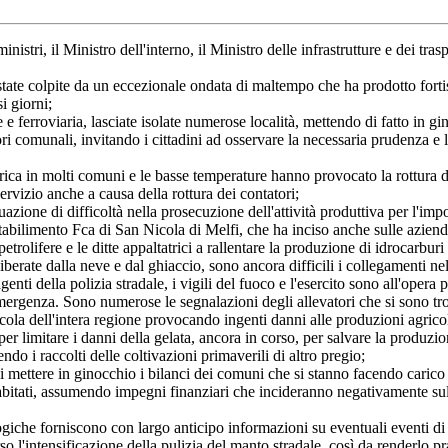
nistri, il Ministro dell'interno, il Ministro delle infrastrutture e dei trasp
te colpite da un eccezionale ondata di maltempo che ha prodotto fortiss
i giorni;
rroviaria, lasciate isolate numerose località, mettendo di fatto in gin
tori comunali, invitando i cittadini ad osservare la necessaria prudenza e l
ca in molti comuni e le basse temperature hanno provocato la rottura del
ervizio anche a causa della rottura dei contatori;
one di difficoltà nella prosecuzione dell'attività produttiva per l'impos
tabilimento Fca di San Nicola di Melfi, che ha inciso anche sulle aziend
etrolifere e le ditte appaltatrici a rallentare la produzione di idrocarburi
erate dalla neve e dal ghiaccio, sono ancora difficili i collegamenti nell
nti della polizia stradale, i vigili del fuoco e l'esercito sono all'opera p
ergenza. Sono numerose le segnalazioni degli allevatori che si sono trov
ll'intera regione provocando ingenti danni alle produzioni agricole e 
 per limitare i danni della gelata, ancora in corso, per salvare la produzio
o i raccolti delle coltivazioni primaverili di altro pregio;
ettere in ginocchio i bilanci dei comuni che si stanno facendo carico 
ri abitati, assumendo impegni finanziari che incideranno negativamente sul
he forniscono con largo anticipo informazioni su eventuali eventi di p
so l'intensificazione della pulizia del manto stradale, così da renderlo pr