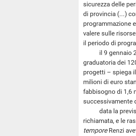
sicurezza delle per
di provincia (...) c
programmazione eco
valere sulle risors
il periodo di pro
il 9 gennaio 201
graduatoria dei 120
progetti – spiega i
milioni di euro stan
fabbisogno di 1,6 m
successivamente di
data la prevision
richiamata, e le ra
tempore
Renzi avev