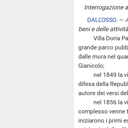
Interrogazione a
DALL'OSSO
. —
A
beni e delle attivit
Villa Doria Pamph
grande parco pubbl
dalle mura nel quar
Gianicolo;
nel 1849 la villa 
difesa della Repub
autore dei versi del
nel 1856 la villa f
complesso venne t
iniziarono i primi 