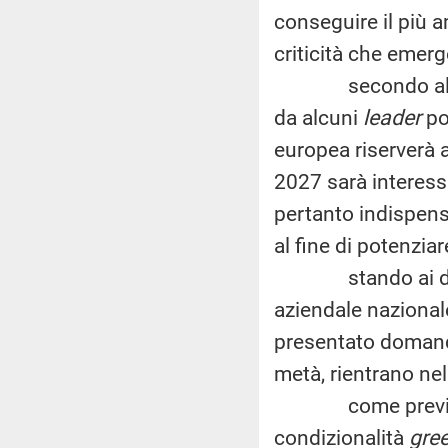
conseguire il più 
criticità che emerg
secondo alcune r
da alcuni
leader
pol
europea riserverà a
2027 sarà interess
pertanto indispens
al fine di potenziare
stando ai dati at
aziendale nazionale 
presentato domanda
metà, rientrano nell
come previsto da
condizionalità
gre