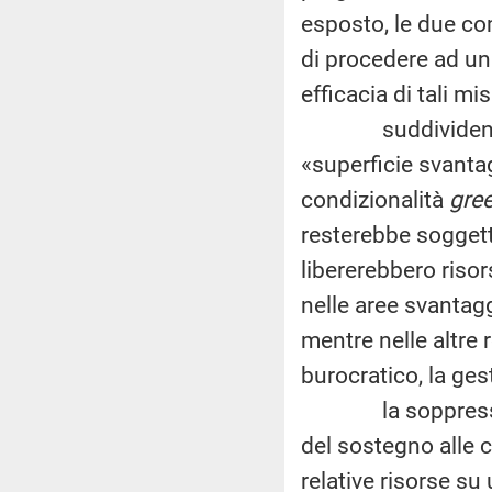
esposto, le due co
di procedere ad un
efficacia di tali mis
suddividendo la s
«superficie svanta
condizionalità
gre
resterebbe soggett
libererebbero riso
nelle aree svantagg
mentre nelle altre
burocratico, la ges
la soppressione 
del sostegno alle c
relative risorse su