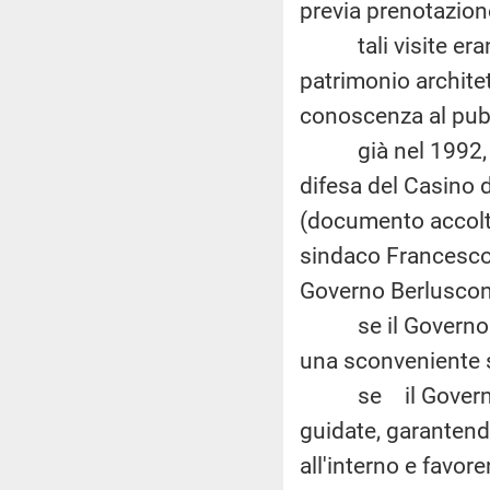
previa prenotazion
tali visite erano
patrimonio architet
conoscenza al pub
già nel 1992, tre
difesa del Casino d
(documento accolto 
sindaco Francesco 
Governo Berluscon
se il Governo sia
una sconveniente s
se il Governo int
guidate, garantend
all'interno e favo