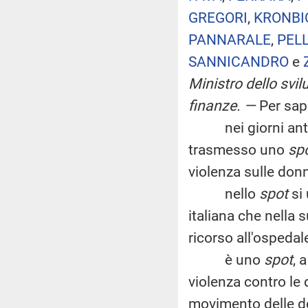
GREGORI
,
KRONBI
PANNARALE
,
PEL
SANNICANDRO
e
Ministro dello svi
finanze
. —
Per sap
nei giorni antece
trasmesso uno
sp
violenza sulle don
nello
spot
si 
italiana che nella s
ricorso all'ospedal
è uno
spot
, 
violenza contro le 
movimento delle don