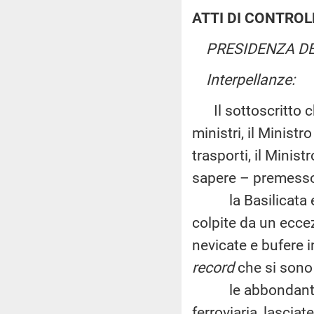
ATTI DI CONTROL
PRESIDENZA DE
Interpellanze:
Il sottoscritto ch
ministri, il Ministro
trasporti, il Minist
sapere – premesso
la Basilicata e l
colpite da un ecce
nevicate e bufere 
record
che si sono 
le abbondanti nev
ferroviaria, lascia