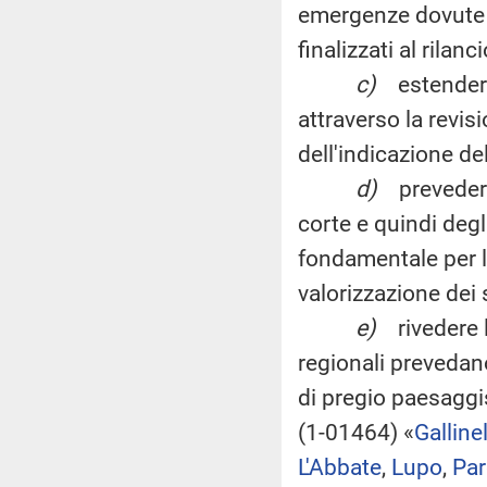
emergenze dovute ad
finalizzati al rilanc
c)
estendere
attraverso la revi
dell'indicazione del
d)
preveder
corte e quindi degli 
fondamentale per la
valorizzazione dei s
e)
rivedere
regionali prevedano
di pregio paesaggis
(1-01464) «
Galline
L'Abbate
,
Lupo
,
Par