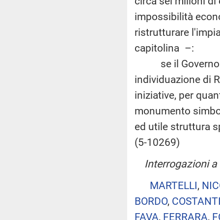
circa sei milioni di
impossibilità econ
ristrutturare l'impi
capitolina –:
se il Governo non
individuazione di
iniziative, per qua
monumento simbolo
ed utile struttura s
(5-10269)
Interrogazioni a 
MARTELLI
,
NIC
BORDO
,
COSTANT
FAVA
,
FERRARA
,
F