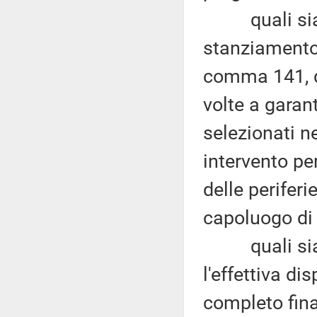
quali siano 
stanziamento d
comma 141, d
volte a garan
selezionati n
intervento pe
delle perifer
capoluogo di 
quali siano 
l'effettiva di
completo fina