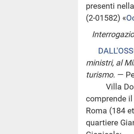
presenti nell
(2-01582) «
O
Interrogazio
DALL'OS
ministri, al Mi
turismo
. — P
Villa Doria 
comprende il 
Roma (184 ett
quartiere Gia