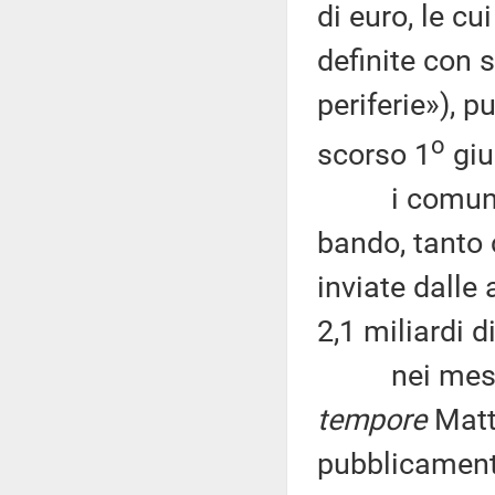
di euro, le c
definite con 
periferie»), p
o
scorso 1
giu
i comuni ha
bando, tanto c
inviate dall
2,1 miliardi d
nei mesi sco
tempore
Matt
pubblicamente