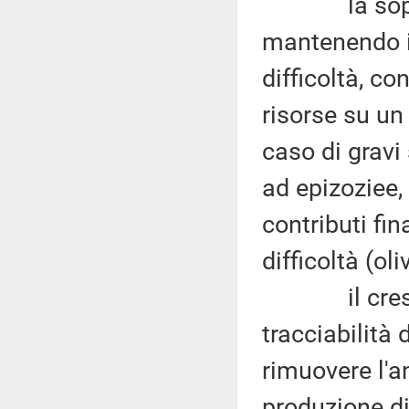
la soppress
mantenendo il
difficoltà, co
risorse su un 
caso di gravi
ad epizoziee, 
contributi fina
difficoltà (ol
il crescent
tracciabilità 
rimuovere l'a
produzione di