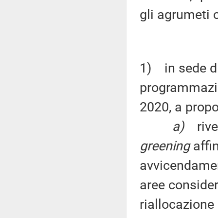
gli agrumeti c
1) in sede di
programmazio
2020, a propo
a)
riv
greening
affin
avvicendament
aree conside
riallocazione 