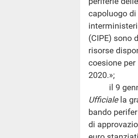
periferie del
capoluogo di 
interministe
(CIPE) sono de
risorse dispon
coesione per
2020.»;
il 9 gennai
Ufficiale
la gr
bando periferi
di approvazio
euro stanziati