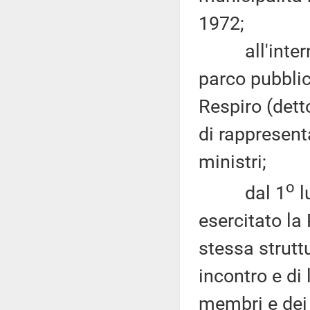
1972;
all'interno d
parco pubblic
Respiro (dett
di rappresent
ministri;
o
dal 1
l
esercitato la
stessa struttu
incontro e di
membri e dei 