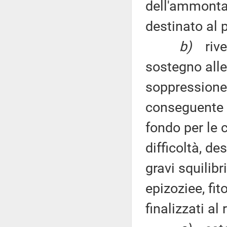
dell'ammontar
destinato al
b)
riv
sostegno alle 
soppressione
conseguente t
fondo per le cr
difficoltà, de
gravi squilib
epizoziee, fit
finalizzati al 