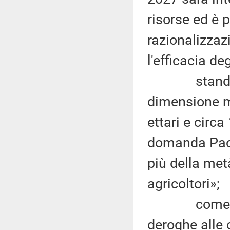
risorse ed è 
razionalizzaz
l'efficacia deg
stando ai da
dimensione me
ettari e circa
domanda Pac 
più della metà
agricoltori»;
come previs
deroghe alle 