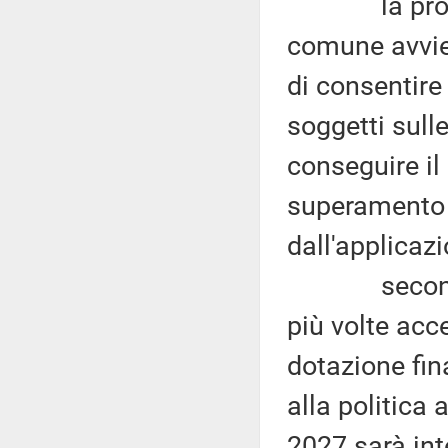
la programm
comune avvien
di consentire
soggetti sull
conseguire il
superamento 
dall'applicaz
secondo alc
più volte acc
dotazione fin
alla politica
2027 sarà int