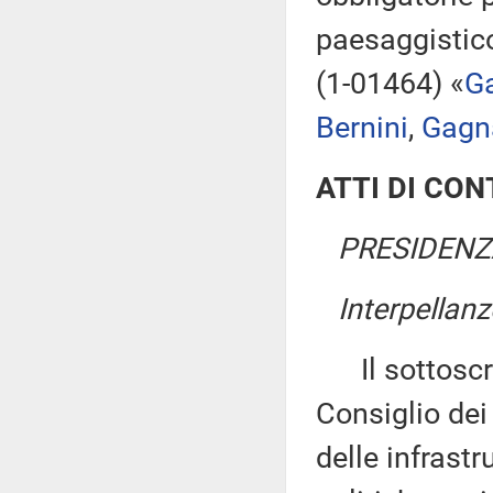
paesaggistico
(1-01464) «
Ga
Bernini
,
Gagna
ATTI DI CO
PRESIDENZA
Interpellanz
Il sottoscrit
Consiglio dei 
delle infrastr