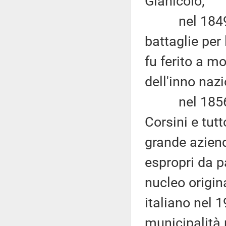
Gianicolo;
nel 1849 la 
battaglie per
fu ferito a m
dell'inno nazi
nel 1856 la 
Corsini e tut
grande aziend
espropri da p
nucleo origina
italiano nel 1
municipalità 