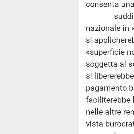
consenta una 
suddividend
nazionale in 
si applichere
«superficie n
soggetta al s
si libererebb
pagamento ba
faciliterebbe
nelle altre r
vista burocrat