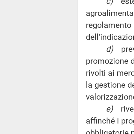
c)
este
agroalimentar
regolamento (
dell'indicazio
d)
pre
promozione del
rivolti ai mer
la gestione de
valorizzazione
e)
riv
affinché i p
obbligatorie p