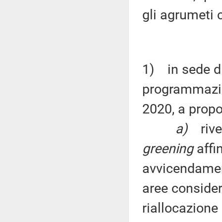
gli agrumeti c
1) in sede di
programmazio
2020, a propo
a)
riv
greening
affin
avvicendament
aree conside
riallocazione 