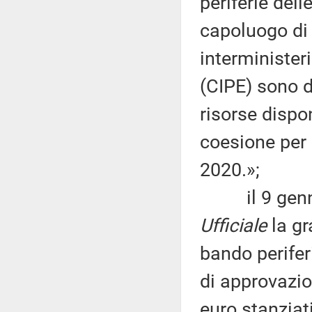
periferie del
capoluogo di 
interministe
(CIPE) sono de
risorse dispon
coesione per
2020.»;
il 9 gennai
Ufficiale
la gr
bando periferi
di approvazio
euro stanziati