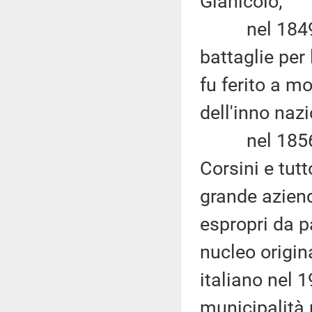
Gianicolo;
nel 1849 la 
battaglie per
fu ferito a m
dell'inno nazi
nel 1856 la 
Corsini e tut
grande aziend
espropri da p
nucleo origina
italiano nel 1
municipalità 