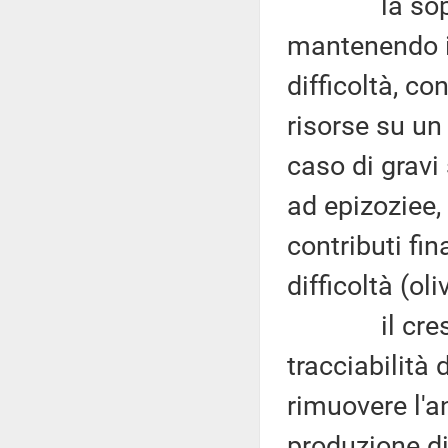
la soppress
mantenendo il
difficoltà, co
risorse su un 
caso di gravi
ad epizoziee, 
contributi fina
difficoltà (ol
il crescent
tracciabilità 
rimuovere l'a
produzione di