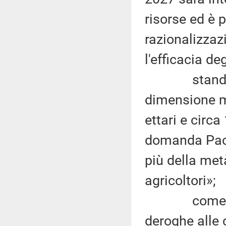
risorse ed è 
razionalizzaz
l'efficacia deg
stando ai da
dimensione me
ettari e circa
domanda Pac 
più della metà
agricoltori»;
come previs
deroghe alle 