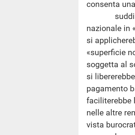
consenta una 
suddividend
nazionale in 
si applichere
«superficie n
soggetta al s
si libererebb
pagamento ba
faciliterebbe
nelle altre r
vista burocrat