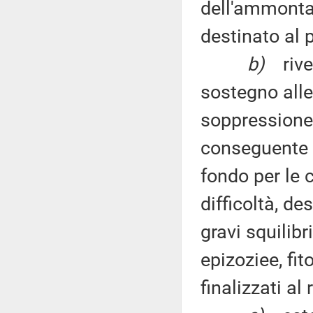
dell'ammontar
destinato al
b)
riv
sostegno alle 
soppressione
conseguente t
fondo per le cr
difficoltà, de
gravi squilib
epizoziee, fit
finalizzati al 