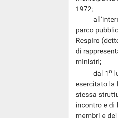
1972;
all'interno d
parco pubblic
Respiro (dett
di rappresent
ministri;
o
dal 1
l
esercitato la
stessa struttu
incontro e di
membri e dei 