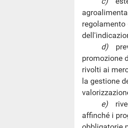
c)
este
agroalimentar
regolamento (
dell'indicazio
d)
pre
promozione del
rivolti ai mer
la gestione de
valorizzazione
e)
riv
affinché i p
obbligatorie p