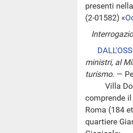
presenti nell
(2-01582) «
O
Interrogazio
DALL'OS
ministri, al Mi
turismo
. — P
Villa Doria 
comprende il 
Roma (184 ett
quartiere Gia