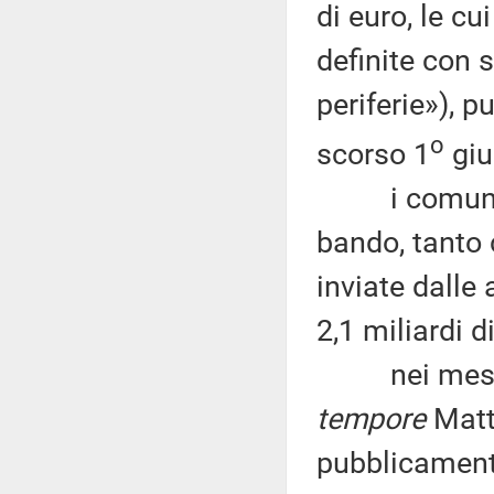
di euro, le c
definite con 
periferie»), p
o
scorso 1
giu
i comuni ha
bando, tanto c
inviate dall
2,1 miliardi d
nei mesi sco
tempore
Matt
pubblicamente