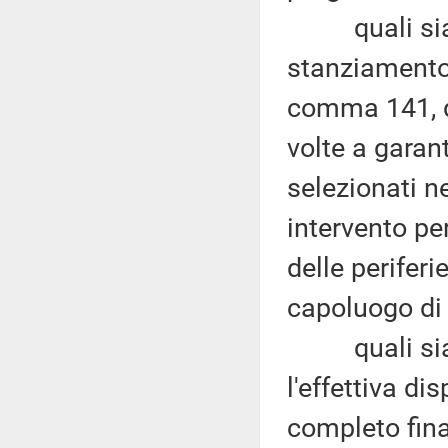
quali siano 
stanziamento d
comma 141, d
volte a garan
selezionati n
intervento pe
delle perifer
capoluogo di 
quali siano 
l'effettiva di
completo fina