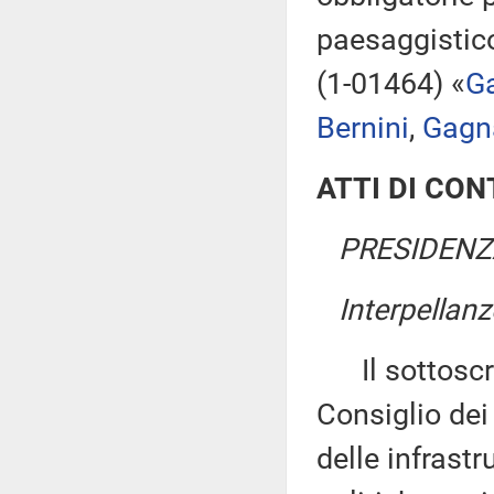
paesaggistico
(1-01464) «
Ga
Bernini
,
Gagna
ATTI DI CO
PRESIDENZA
Interpellanz
Il sottoscrit
Consiglio dei 
delle infrastr