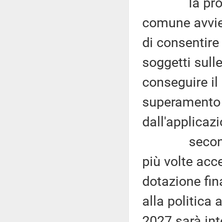
la programm
comune avvien
di consentire
soggetti sull
conseguire il
superamento 
dall'applicaz
secondo alc
più volte acc
dotazione fin
alla politica
2027 sarà int