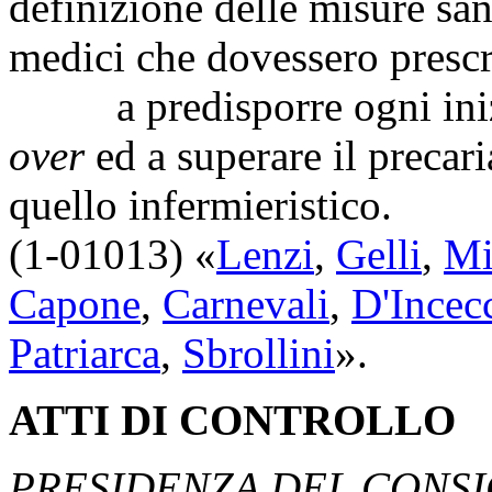
definizione delle misure san
medici che dovessero prescr
a predisporre ogni inizia
over
ed a superare il precari
quello infermieristico.
(1-01013) «
Lenzi
,
Gelli
,
Mi
Capone
,
Carnevali
,
D'Incec
Patriarca
,
Sbrollini
».
ATTI DI CONTROLLO
PRESIDENZA DEL CONSIG