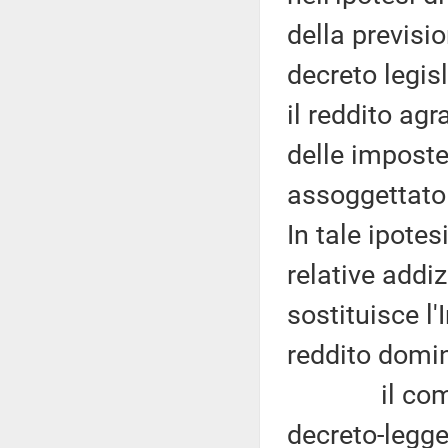
della previsio
decreto legis
il reddito agr
delle imposte
assoggettato a
In tale ipotes
relative addiz
sostituisce l'
reddito domin
il comma 5 
decreto-legge