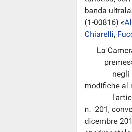
banda ultrala
(1-00816) «
Al
Chiarelli
,
Fuc
La Camera
premesso
negli ultim
modifiche al r
l'articolo 
n. 201, conve
dicembre 2011