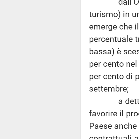
dall'Osserv
turismo) in u
emerge che il
percentuale t
bassa) è sces
per cento nel 
per cento di 
settembre;
a detta dell
favorire il p
Paese anche d
contrattuali a