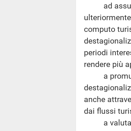
ad assumere
ulteriormente
computo turis
destagionaliz
periodi inter
rendere più ap
a promuover
destagionaliz
anche attrave
dai flussi turi
a valutare l