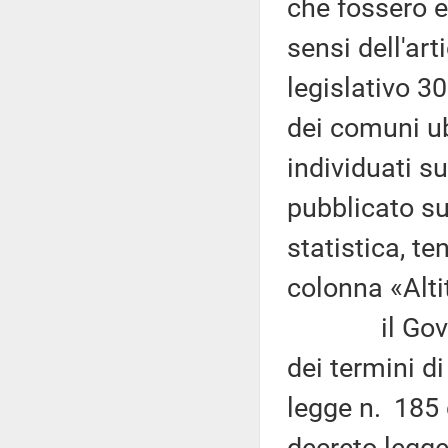
che fossero e
sensi dell'ar
legislativo 30
dei comuni ubi
individuati s
pubblicato sul
statistica, te
colonna «Alti
il Governo,
dei termini d
legge n. 185 
decreto-legge