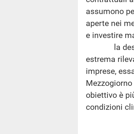
assumono per
aperte nei me
e investire m
la destagio
estrema rileva
imprese, essa 
Mezzogiorno d
obiettivo è p
condizioni cl