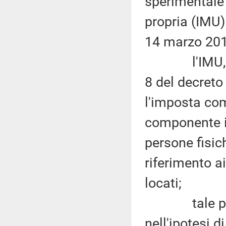
sperimentale 
propria (IMU) 
14 marzo 201
l'IMU, a no
8 del decreto 
l'imposta com
componente im
persone fisich
riferimento ai
locati;
tale princi
nell'ipotesi d