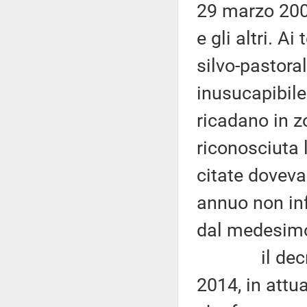
29 marzo 2004
e gli altri. A
silvo-pastoral
inusucapibile
ricadano in z
riconosciuta 
citate doveva
annuo non inf
dal medesim
il decreto 
2014, in attu