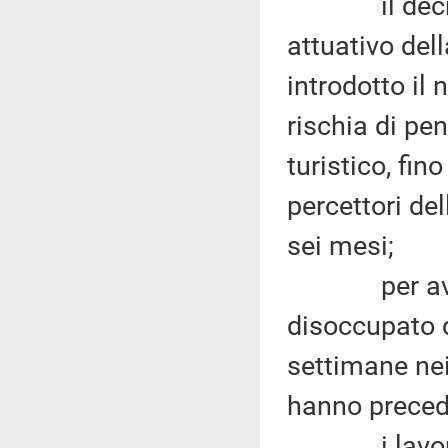
il decreto 
attuativo del
introdotto il
rischia di pen
turistico, fin
percettori de
sei mesi;
per avere a
disoccupato 
settimane nei
hanno precedu
i lavorator