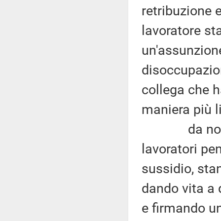
retribuzione e
lavoratore st
un'assunzione 
disoccupazion
collega che h
maniera più l
da notizie 
lavoratori pen
sussidio, sta
dando vita a d
e firmando un