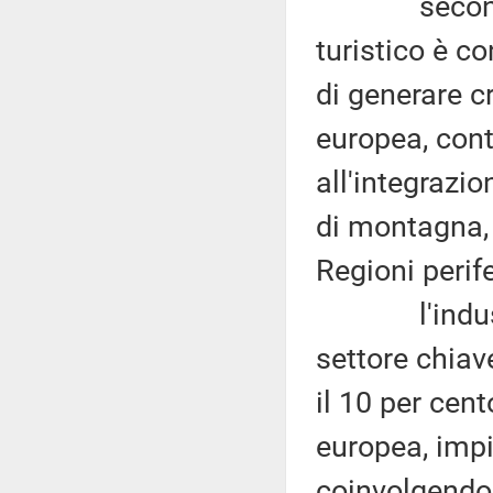
secondo la
turistico è c
di generare c
europea, con
all'integrazio
di montagna, d
Regioni perife
l'industria
settore chiav
il 10 per cent
europea, impi
coinvolgendo 