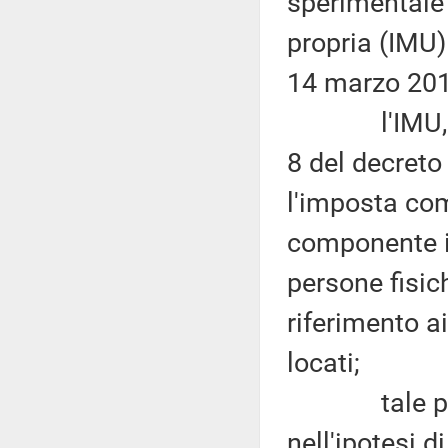
sperimentale 
propria (IMU) 
14 marzo 201
l'IMU, a no
8 del decreto 
l'imposta com
componente im
persone fisich
riferimento ai
locati;
tale princi
nell'ipotesi d