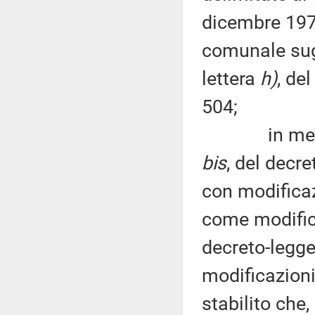
dicembre 1977
comunale sugli
lettera
h)
, de
504;
in merito al
bis
, del decr
con modificaz
come modifica
decreto-legge
modificazioni
stabilito che