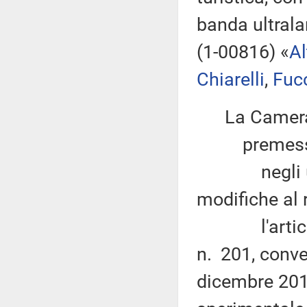
banda ultrala
(1-00816) «
Al
Chiarelli
,
Fuc
La Camera
premesso
negli ultim
modifiche al r
l'articolo 
n. 201, conve
dicembre 2011