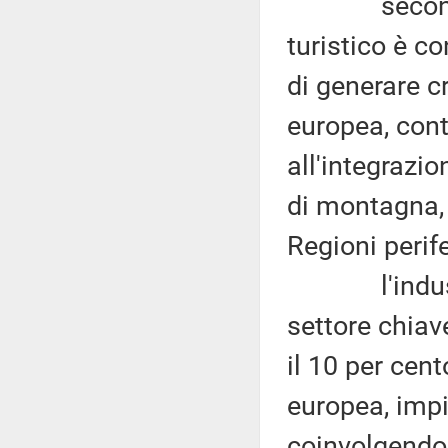
secondo la
turistico è c
di generare c
europea, con
all'integrazio
di montagna, d
Regioni perife
l'industria
settore chiav
il 10 per cent
europea, impi
coinvolgendo 