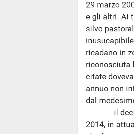
29 marzo 2004
e gli altri. A
silvo-pastoral
inusucapibile
ricadano in z
riconosciuta 
citate doveva
annuo non inf
dal medesim
il decreto 
2014, in attu