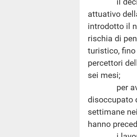
il decreto 
attuativo del
introdotto il
rischia di pen
turistico, fin
percettori de
sei mesi;
per avere a
disoccupato 
settimane nei
hanno precedu
i lavorator