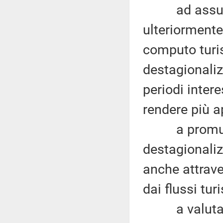
ad assumere
ulteriormente
computo turis
destagionaliz
periodi inter
rendere più ap
a promuover
destagionaliz
anche attrave
dai flussi turi
a valutare l