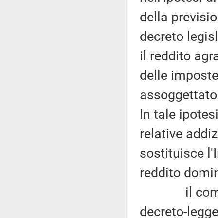
della previsio
decreto legis
il reddito agr
delle imposte
assoggettato a
In tale ipotes
relative addiz
sostituisce l'
reddito domin
il comma 5 
decreto-legge