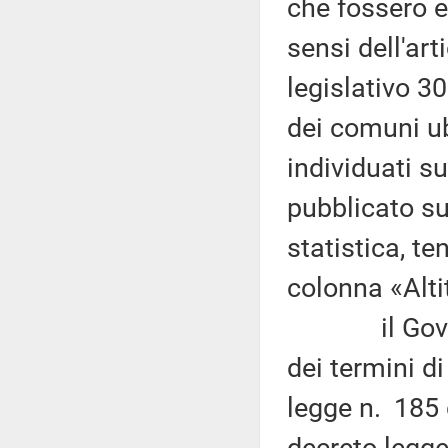
che fossero e
sensi dell'ar
legislativo 30
dei comuni ubi
individuati s
pubblicato sul
statistica, te
colonna «Alti
il Governo,
dei termini d
legge n. 185 
decreto-legge