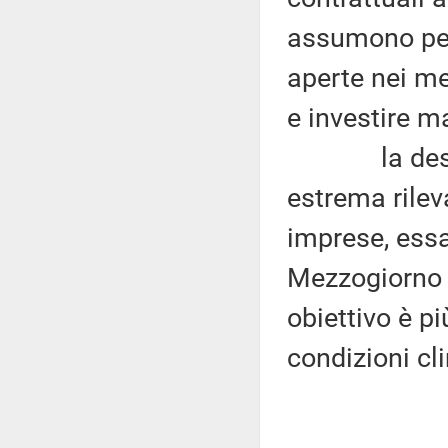
assumono per
aperte nei me
e investire m
la destagio
estrema rileva
imprese, essa 
Mezzogiorno d
obiettivo è p
condizioni cl