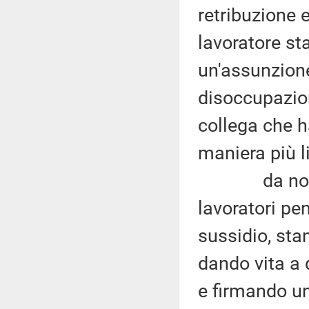
retribuzione e
lavoratore st
un'assunzione 
disoccupazion
collega che h
maniera più l
da notizie 
lavoratori pen
sussidio, sta
dando vita a d
e firmando un