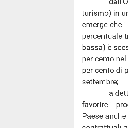
dall'Osserv
turismo) in u
emerge che il
percentuale t
bassa) è sces
per cento nel 
per cento di 
settembre;
a detta dell
favorire il p
Paese anche d
contrattuali a