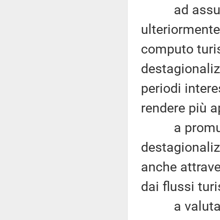
ad assumere
ulteriormente
computo turis
destagionaliz
periodi inter
rendere più ap
a promuover
destagionaliz
anche attrave
dai flussi turi
a valutare l