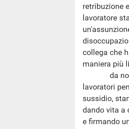
retribuzione e
lavoratore st
un'assunzione 
disoccupazion
collega che h
maniera più l
da notizie 
lavoratori pen
sussidio, sta
dando vita a d
e firmando un