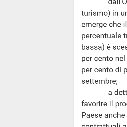
dall'Osserv
turismo) in u
emerge che il
percentuale t
bassa) è sces
per cento nel 
per cento di 
settembre;
a detta dell
favorire il p
Paese anche d
contrattuali a