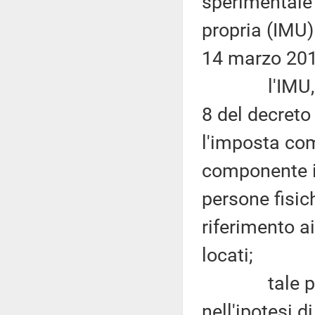
sperimentale 
propria (IMU) 
14 marzo 201
l'IMU, a no
8 del decreto 
l'imposta com
componente im
persone fisich
riferimento ai
locati;
tale princi
nell'ipotesi d