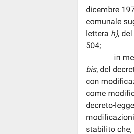
dicembre 1977
comunale sugli
lettera
h)
, de
504;
in merito al
bis
, del decr
con modificaz
come modifica
decreto-legge
modificazioni
stabilito che