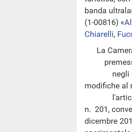
banda ultrala
(1-00816) «
Al
Chiarelli
,
Fuc
La Camera
premesso
negli ultim
modifiche al r
l'articolo 
n. 201, conve
dicembre 2011