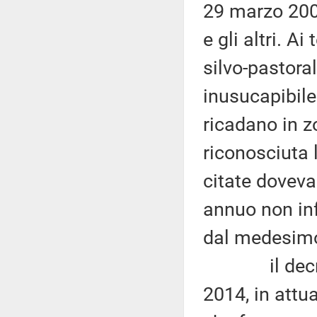
29 marzo 2004
e gli altri. A
silvo-pastoral
inusucapibile
ricadano in z
riconosciuta 
citate doveva
annuo non inf
dal medesim
il decreto 
2014, in attu