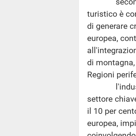
secondo la
turistico è c
di generare c
europea, con
all'integrazio
di montagna, d
Regioni perife
l'industria
settore chiav
il 10 per cent
europea, impi
coinvolgendo 