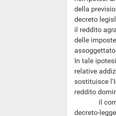
della previsio
decreto legis
il reddito agr
delle imposte
assoggettato a
In tale ipotes
relative addiz
sostituisce l'
reddito domin
il comma 5 
decreto-legge