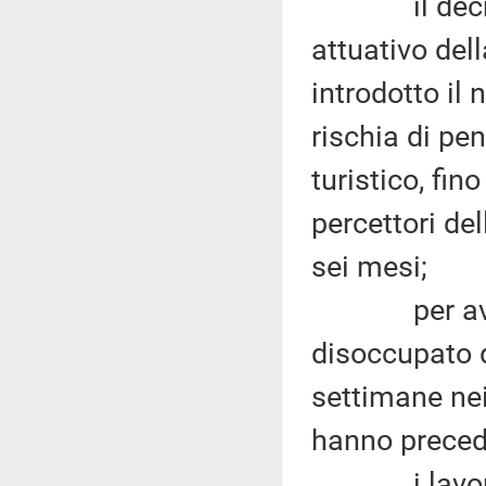
il decreto 
attuativo del
introdotto il
rischia di pen
turistico, fin
percettori de
sei mesi;
per avere a
disoccupato 
settimane nei
hanno precedu
i lavorator