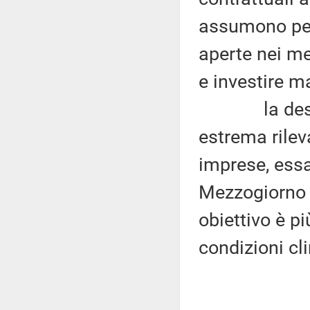
assumono per
aperte nei me
e investire m
la destagio
estrema rileva
imprese, essa 
Mezzogiorno d
obiettivo è p
condizioni cl