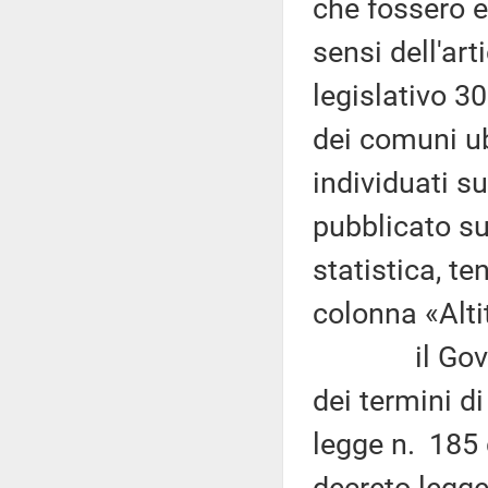
che fossero e
sensi dell'ar
legislativo 30
dei comuni ubi
individuati s
pubblicato sul
statistica, te
colonna «Alti
il Governo,
dei termini d
legge n. 185 
decreto-legge