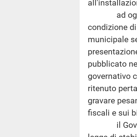
all'installazi
ad oggi i c
condizione di
municipale s
presentazione
pubblicato n
governativo c
ritenuto pert
gravare pesa
fiscali e sui 
il Governo,