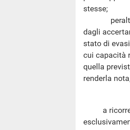
stesse;
peraltro, gl
dagli accerta
stato di evasi
cui capacità 
quella previs
renderla nota
a ricorrere 
esclusivamen