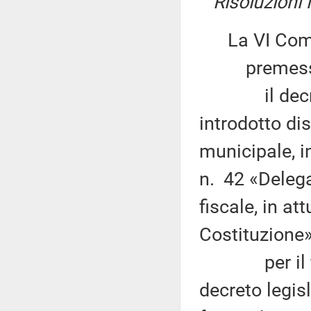
Risoluzioni
La VI Com
premesso
il decreto 
introdotto di
municipale, i
n. 42 «Delega
fiscale, in at
Costituzione»
per il finan
decreto legis