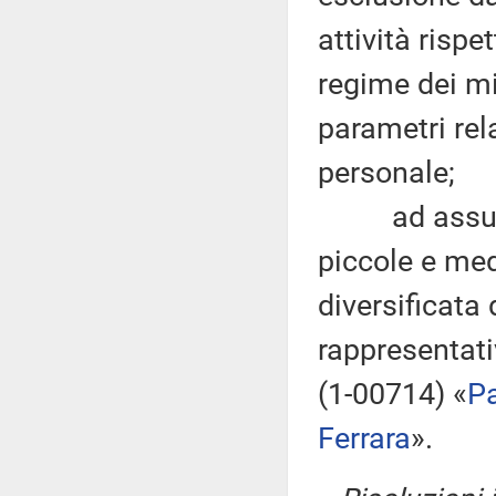
attività rispe
regime dei mi
parametri rela
personale;
ad assumere 
piccole e me
diversificata 
rappresentativ
(1-00714) «
Pa
Ferrara
».