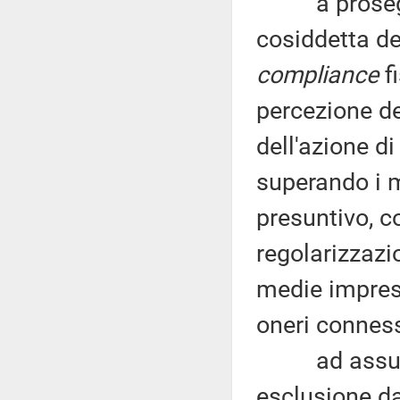
a proseguir
cosiddetta de
compliance
fi
percezione de
dell'azione d
superando i m
presuntivo, c
regolarizzazi
medie impres
oneri conness
ad assumere 
esclusione dag