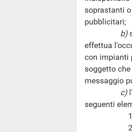
soprastanti o 
pubblicitari;
b)
s
effettua l'oc
con impianti p
soggetto che u
messaggio pub
c)
l
seguenti elem
1) durata
2) entità 