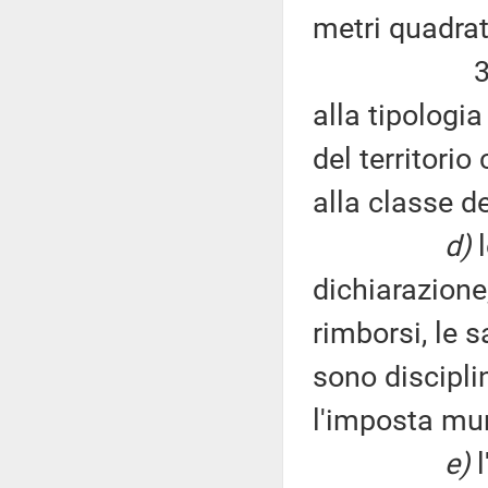
metri quadrati
3) fissazio
alla tipologia
del territori
alla classe 
d)
l
dichiarazione,
rimborsi, le s
sono discipli
l'imposta mun
e)
l