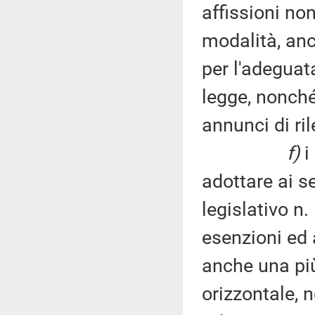
affissioni no
modalità, anch
per l'adeguat
legge, nonché
annunci di ril
f)
i
adottare ai se
legislativo n
esenzioni ed 
anche una più
orizzontale, 