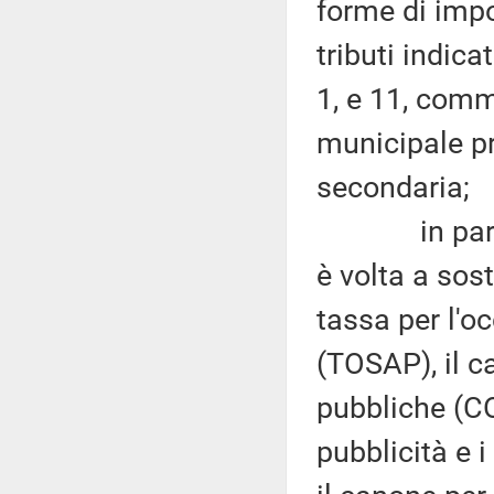
forme di impo
tributi indica
1, e 11, comm
municipale p
secondaria;
in particol
è volta a sost
tassa per l'o
(TOSAP), il c
pubbliche (C
pubblicità e i