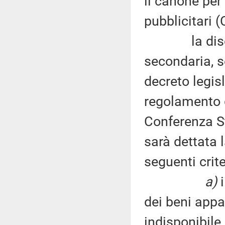
il canone per 
pubblicitari 
la discipli
secondaria, s
decreto legis
regolamento g
Conferenza St
sarà dettata 
seguenti crit
a)
i
dei beni appa
indisponibile