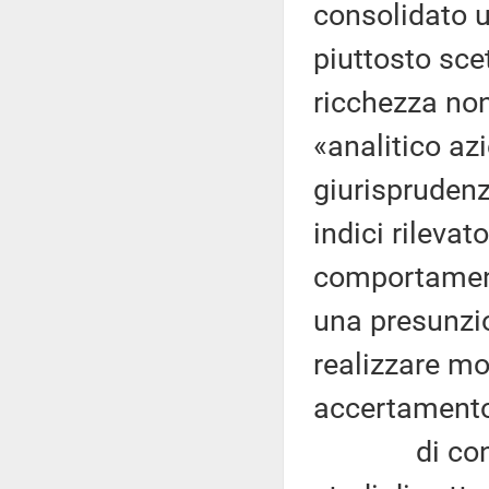
consolidato 
piuttosto sce
ricchezza non 
«analitico az
giurisprudenz
indici rilevat
comportamento
una presunzi
realizzare mo
accertamento
di contro e 