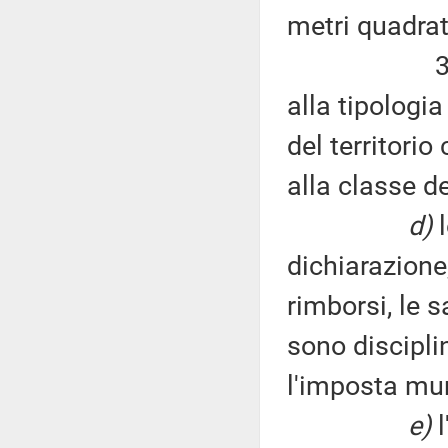
metri quadrati
3) fissazio
alla tipologia
del territori
alla classe 
d)
l
dichiarazione,
rimborsi, le s
sono discipli
l'imposta mun
e)
l