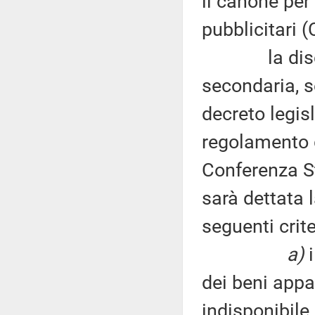
il canone per 
pubblicitari 
la discipli
secondaria, s
decreto legis
regolamento g
Conferenza St
sarà dettata 
seguenti crit
a)
i
dei beni appa
indisponibile