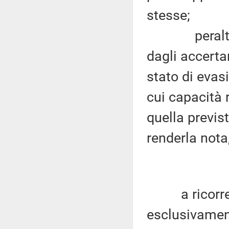
stesse;
peraltro, gl
dagli accerta
stato di evasi
cui capacità 
quella previs
renderla nota
a ricorrere 
esclusivamen