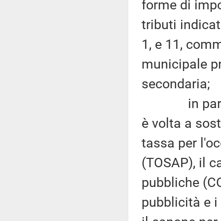
forme di impo
tributi indica
1, e 11, comm
municipale p
secondaria;
in particol
è volta a sost
tassa per l'o
(TOSAP), il c
pubbliche (C
pubblicità e i