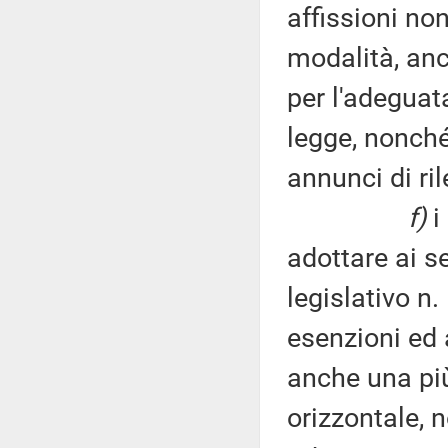
affissioni no
modalità, anch
per l'adeguat
legge, nonché
annunci di ril
f)
i
adottare ai se
legislativo n
esenzioni ed 
anche una più
orizzontale, 