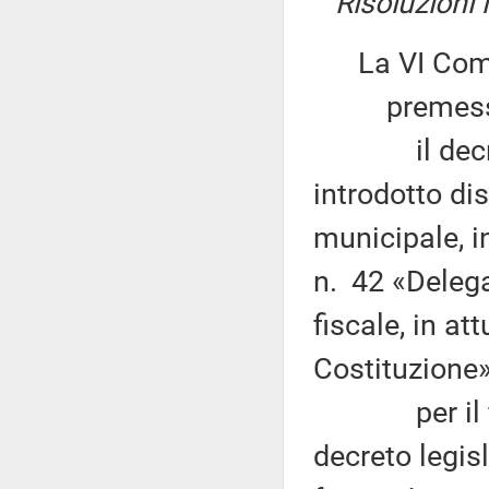
Risoluzioni
La VI Com
premesso
il decreto 
introdotto di
municipale, i
n. 42 «Delega
fiscale, in at
Costituzione»
per il finan
decreto legis