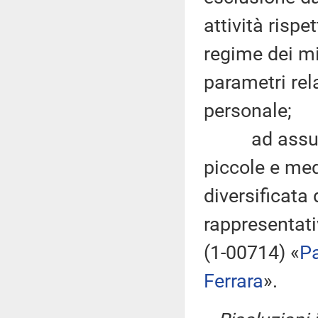
attività rispe
regime dei mi
parametri rela
personale;
ad assumere 
piccole e me
diversificata 
rappresentativ
(1-00714) «
Pa
Ferrara
».