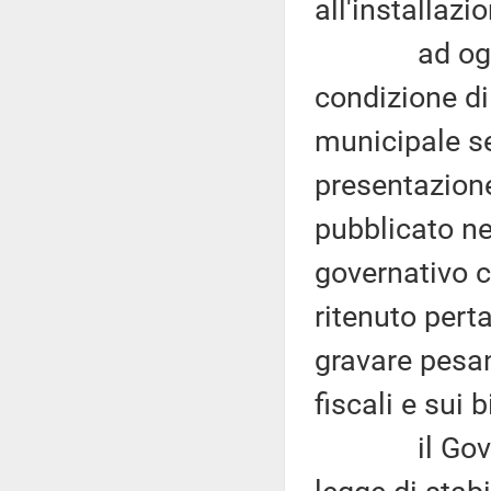
all'installazi
ad oggi i c
condizione di
municipale s
presentazione
pubblicato n
governativo c
ritenuto pert
gravare pesa
fiscali e sui 
il Governo,