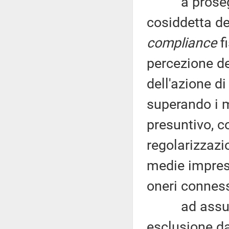
a proseguir
cosiddetta de
compliance
fi
percezione de
dell'azione d
superando i m
presuntivo, c
regolarizzazi
medie impres
oneri conness
ad assumere 
esclusione dag