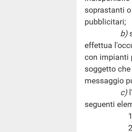
soprastanti o 
pubblicitari;
b)
s
effettua l'oc
con impianti p
soggetto che u
messaggio pub
c)
l
seguenti elem
1) durata
2) entità 