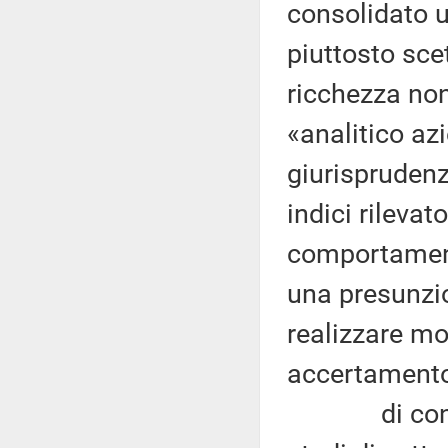
consolidato 
piuttosto sce
ricchezza non 
«analitico az
giurisprudenz
indici rilevat
comportamento
una presunzi
realizzare mo
accertamento
di contro e 