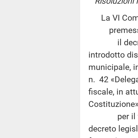
Risoluzioni
La VI Com
premesso
il decreto 
introdotto di
municipale, i
n. 42 «Delega
fiscale, in at
Costituzione»
per il finan
decreto legis