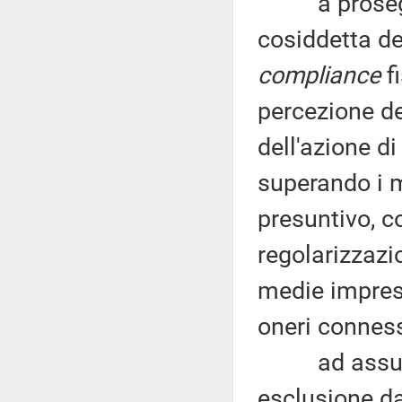
a proseguir
cosiddetta de
compliance
fi
percezione de
dell'azione d
superando i m
presuntivo, c
regolarizzazi
medie impres
oneri conness
ad assumere 
esclusione dag