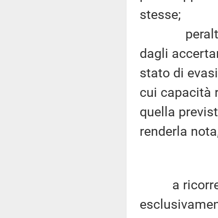
stesse;
peraltro, gl
dagli accerta
stato di evasi
cui capacità 
quella previs
renderla nota
a ricorrere 
esclusivamen