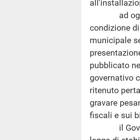
all'installazi
ad oggi i c
condizione di
municipale s
presentazione
pubblicato n
governativo c
ritenuto pert
gravare pesa
fiscali e sui 
il Governo,