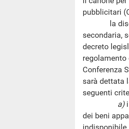
il canone per 
pubblicitari 
la discipli
secondaria, s
decreto legis
regolamento g
Conferenza St
sarà dettata 
seguenti crit
a)
i
dei beni appa
indisponibile