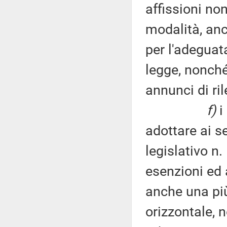
affissioni no
modalità, anch
per l'adeguat
legge, nonché
annunci di ril
f)
i
adottare ai se
legislativo n
esenzioni ed 
anche una più
orizzontale, 