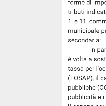
forme di impo
tributi indica
1, e 11, comm
municipale p
secondaria;
in particol
è volta a sost
tassa per l'o
(TOSAP), il c
pubbliche (C
pubblicità e i