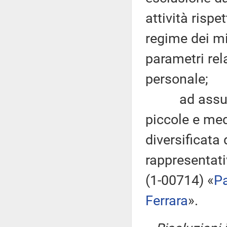
attività rispe
regime dei mi
parametri rela
personale;
ad assumere 
piccole e me
diversificata 
rappresentativ
(1-00714) «
Pa
Ferrara
».