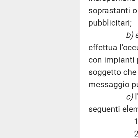
soprastanti o 
pubblicitari;
b)
s
effettua l'oc
con impianti p
soggetto che u
messaggio pub
c)
l
seguenti elem
1) durata
2) entità 