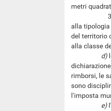
metri quadrati
3) fissazio
alla tipologia
del territori
alla classe 
d)
l
dichiarazione,
rimborsi, le s
sono discipli
l'imposta mun
e)
l