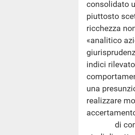
consolidato 
piuttosto sce
ricchezza non 
«analitico az
giurisprudenz
indici rilevat
comportamento
una presunzi
realizzare mo
accertamento
di contro e 