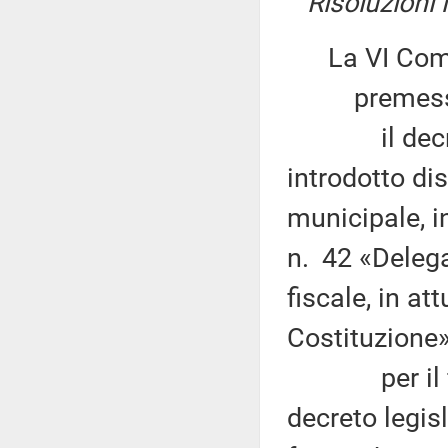
Risoluzioni
La VI Com
premesso
il decreto 
introdotto di
municipale, i
n. 42 «Delega
fiscale, in at
Costituzione»
per il finan
decreto legis