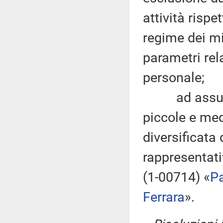
attività rispe
regime dei mi
parametri rela
personale;
ad assumere 
piccole e me
diversificata 
rappresentativ
(1-00714) «
Pa
Ferrara
».