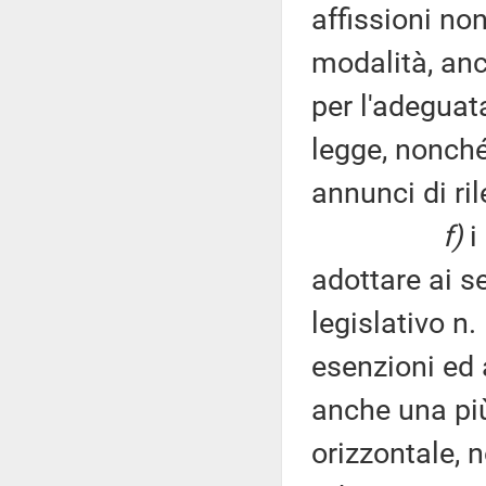
affissioni no
modalità, anch
per l'adeguat
legge, nonché
annunci di ril
f)
i
adottare ai se
legislativo n
esenzioni ed 
anche una più
orizzontale, 