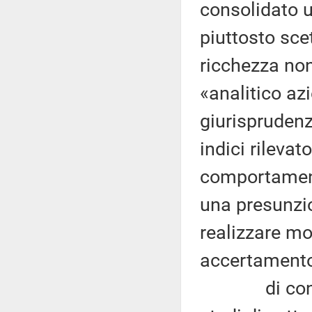
consolidato 
piuttosto sce
ricchezza non 
«analitico az
giurisprudenz
indici rilevat
comportamento
una presunzi
realizzare mo
accertamento
di contro e 