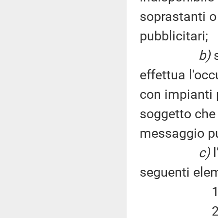
soprastanti o 
pubblicitari;
b)
s
effettua l'oc
con impianti p
soggetto che u
messaggio pub
c)
l
seguenti elem
1) durata
2) entità 