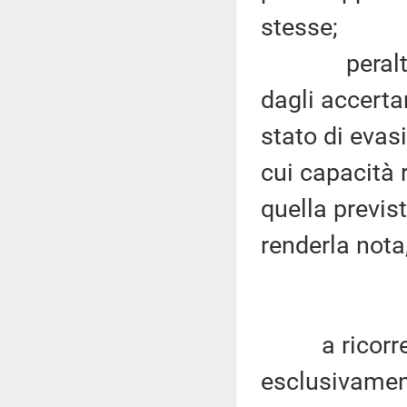
stesse;
peraltro, gl
dagli accerta
stato di evasi
cui capacità 
quella previs
renderla nota
a ricorrere 
esclusivamen