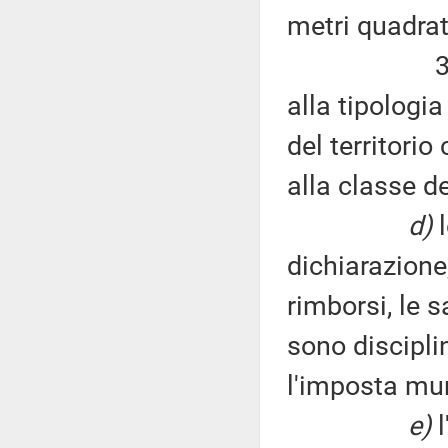
metri quadrati
3) fissazio
alla tipologia
del territori
alla classe 
d)
l
dichiarazione,
rimborsi, le s
sono discipli
l'imposta mun
e)
l