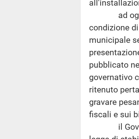
all'installazi
ad oggi i c
condizione di
municipale s
presentazione
pubblicato n
governativo c
ritenuto pert
gravare pesa
fiscali e sui 
il Governo,