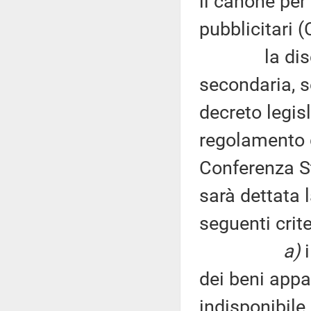
il canone per 
pubblicitari 
la discipli
secondaria, s
decreto legis
regolamento g
Conferenza St
sarà dettata 
seguenti crit
a)
i
dei beni appa
indisponibile