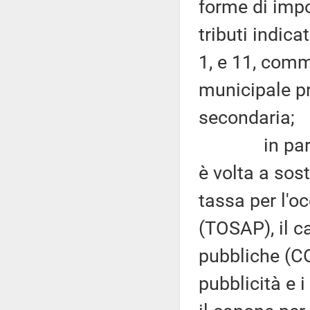
forme di impo
tributi indica
1, e 11, comm
municipale p
secondaria;
in particol
è volta a sost
tassa per l'o
(TOSAP), il c
pubbliche (C
pubblicità e i