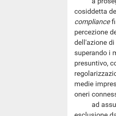
a proseguir
cosiddetta de
compliance
fi
percezione de
dell'azione d
superando i m
presuntivo, c
regolarizzazi
medie impres
oneri conness
ad assumere 
esclusione dag