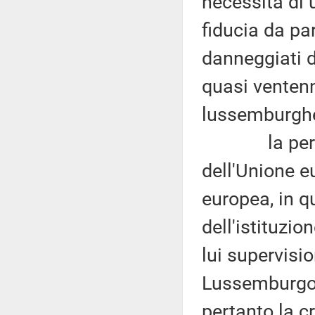
necessita di 
fiducia da par
danneggiati d
quasi ventenn
lussemburgh
la permanen
dell'Unione e
europea, in 
dell'istituzio
lui supervisi
Lussemburgo, 
pertanto la cr