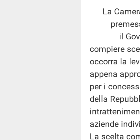
La Camera
premesso
il Governo h
compiere sce
occorra la lev
appena approv
per i concess
della Repubbl
intrattenimen
aziende indiv
La scelta com