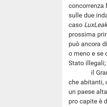
concorrenza 
sulle due ind
caso
LuxLea
prossima prim
può ancora di
o meno e se q
Stato illegali;
il Granduc
che abitanti,
un paese alta
pro capite è d