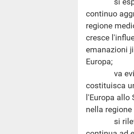
si esprime 
continuo aggr
regione medio
cresce l'influ
emanazioni ji
Europa;
va evidenz
costituisca 
l'Europa allo
nella regione
si rileva la
continua ad e