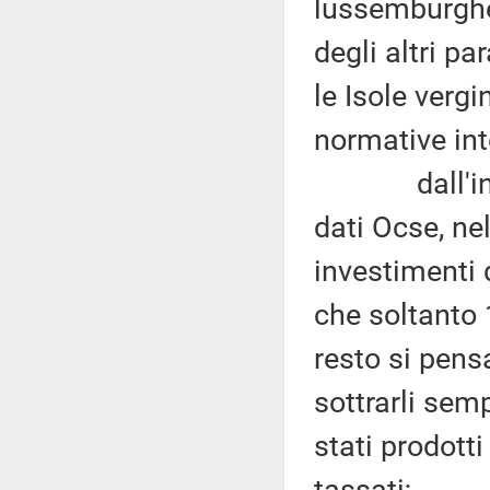
lussemburghes
degli altri p
le Isole vergi
normative int
dall'inchie
dati Ocse, ne
investimenti d
che soltanto 
resto si pens
sottrarli sem
stati prodott