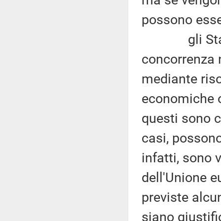
ma se vengon
possono essere
gli Stati m
concorrenza n
mediante riso
economiche o 
questi sono c
casi, possono 
infatti, sono
dell'Unione e
previste alcu
siano giustifi