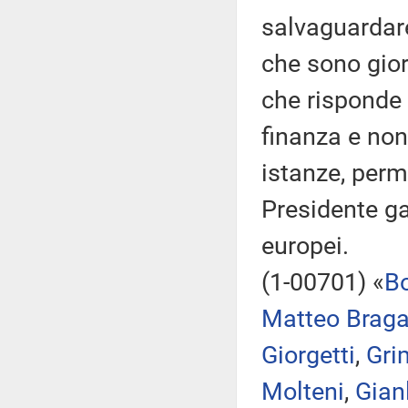
salvaguardare
che sono gio
che risponde 
finanza e non
istanze, perm
Presidente gar
europei.
(1-00701) «
B
Matteo Braga
Giorgetti
,
Gri
Molteni
,
Gian