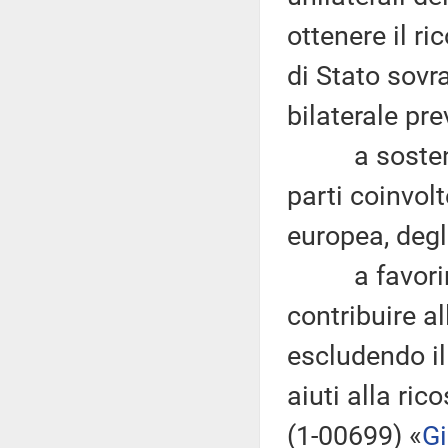
ottenere il r
di Stato sovr
bilaterale pre
a sostenere 
parti coinvol
europea, degl
a favorire 
contribuire a
escludendo il
aiuti alla ric
(1-00699) «
Gi