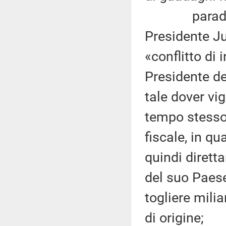
paradoss
Presidente Ju
«conflitto di 
Presidente d
tale dover vig
tempo stesso 
fiscale, in q
quindi dirett
del suo Paes
togliere mili
di origine;