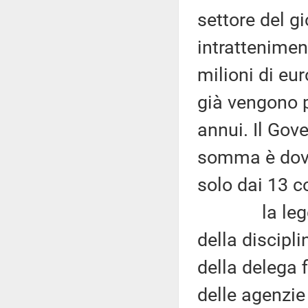
settore del g
intrattenimen
milioni di eur
già vengono pr
annui. Il Gov
somma è dovut
solo dai 13 c
la legge di 
della discipli
della delega f
delle agenzi