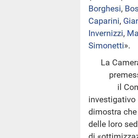
Borghesi
,
Bos
Caparini
,
Gian
Invernizzi
,
Ma
Simonetti
».
La Camera
premesso
il Consorzi
investigativo 
dimostra che
delle loro se
di «ottimizzaz