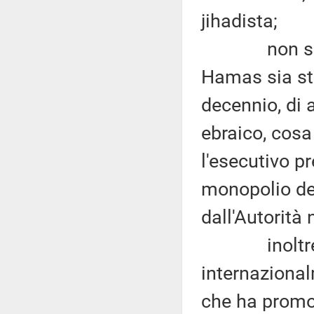
jihadista;
non si può
Hamas sia stat
decennio, di a
ebraico, cosa
l'esecutivo p
monopolio del
dall'Autorità
inoltre si
internaziona
che ha promos