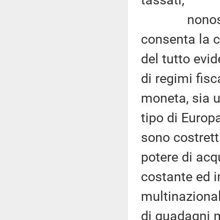
tassati;
nonostante 
consenta la c
del tutto evi
di regimi fisca
moneta, sia u
tipo di Europa
sono costrett
potere di acq
costante ed i
multinazionali
di guadagni m