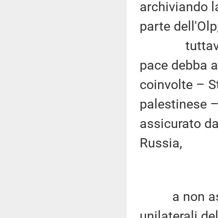
archiviando l
parte dell'Olp
tuttavia si 
pace debba av
coinvolte – S
palestinese –
assicurato dag
Russia,
a non asseco
unilaterali de