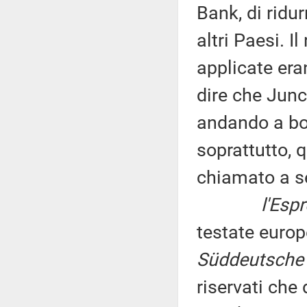
Bank, di ridurr
altri Paesi. Il
applicate er
dire che Junc
andando a bors
soprattutto, 
chiamato a se
l'Esp
testate euro
Süddeutsche 
riservati ch