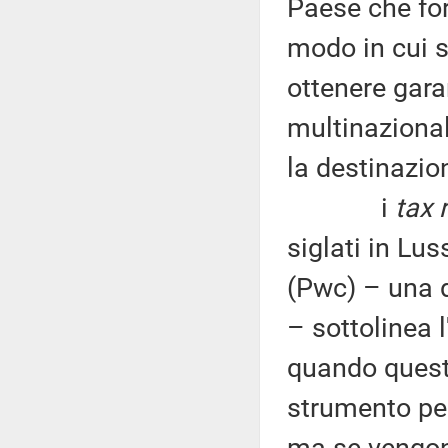
Paese che for
modo in cui s
ottenere gara
multinazionali
la destinazio
i
tax 
siglati in L
(Pwc) – una d
– sottolinea 
quando questi
strumento per