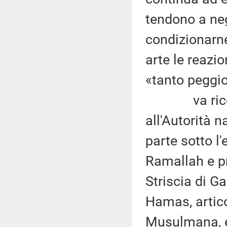
tendono a nega
condizionarn
arte le reazio
«tanto peggio
va ricordato
all'Autorità 
parte sotto l'
Ramallah e p
Striscia di G
Hamas, artico
Musulmana, e 