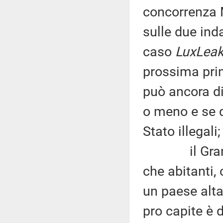
concorrenza 
sulle due ind
caso
LuxLea
prossima prim
può ancora di
o meno e se q
Stato illegali;
il Granduc
che abitanti,
un paese alta
pro capite è d