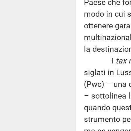
Paese che for
modo in cui s
ottenere gara
multinazionali
la destinazio
i
tax 
siglati in L
(Pwc) – una d
– sottolinea 
quando questi
strumento per