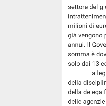
settore del g
intrattenimen
milioni di eur
già vengono pr
annui. Il Gov
somma è dovut
solo dai 13 c
la legge di 
della discipli
della delega f
delle agenzi