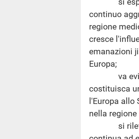
si esprime 
continuo aggr
regione medio
cresce l'influ
emanazioni ji
Europa;
va evidenz
costituisca 
l'Europa allo
nella regione
si rileva la
continua ad e