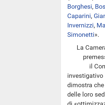
Borghesi
,
Bos
Caparini
,
Gian
Invernizzi
,
Ma
Simonetti
».
La Camera
premesso
il Consorzi
investigativo 
dimostra che
delle loro se
di «ottimizzaz