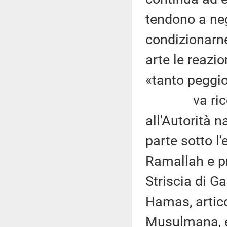
tendono a nega
condizionarn
arte le reazio
«tanto peggio
va ricordato
all'Autorità 
parte sotto l'
Ramallah e p
Striscia di G
Hamas, artico
Musulmana, e 