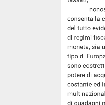
tassati;
nonostante 
consenta la c
del tutto evi
di regimi fisca
moneta, sia u
tipo di Europa
sono costrett
potere di acq
costante ed i
multinazionali
di guadagni m