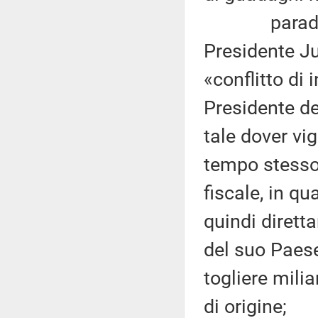
paradoss
Presidente Ju
«conflitto di 
Presidente d
tale dover vig
tempo stesso 
fiscale, in q
quindi dirett
del suo Paes
togliere mili
di origine;