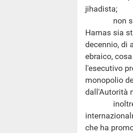
jihadista;
non si può
Hamas sia stat
decennio, di a
ebraico, cosa
l'esecutivo p
monopolio del
dall'Autorità
inoltre si
internaziona
che ha promos