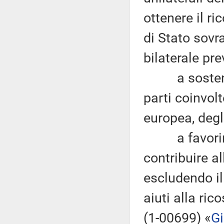
ottenere il r
di Stato sovr
bilaterale pre
a sostenere 
parti coinvol
europea, degl
a favorire 
contribuire a
escludendo il
aiuti alla ric
(1-00699) «
Gi