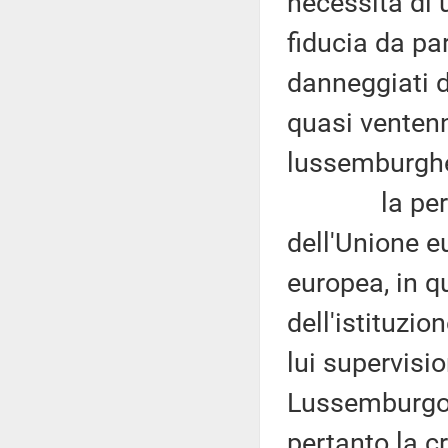
necessita di 
fiducia da par
danneggiati d
quasi ventenn
lussemburgh
la permanen
dell'Unione e
europea, in 
dell'istituzio
lui supervisi
Lussemburgo, 
pertanto la cr