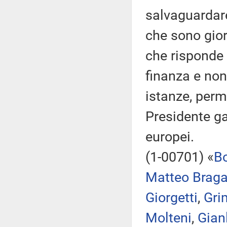
salvaguardare
che sono gio
che risponde 
finanza e non
istanze, perm
Presidente gar
europei.
(1-00701) «
B
Matteo Braga
Giorgetti
,
Gri
Molteni
,
Gian