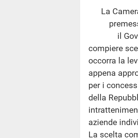
La Camera
premesso
il Governo h
compiere sce
occorra la lev
appena approv
per i concess
della Repubbl
intrattenimen
aziende indiv
La scelta com