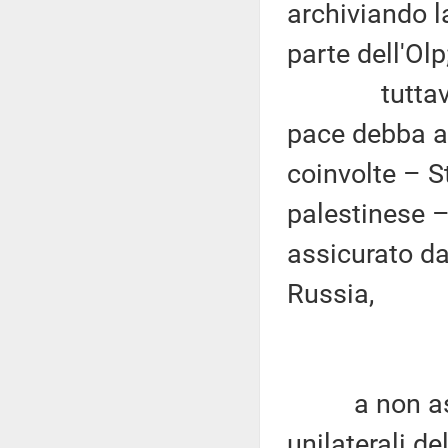
archiviando l
parte dell'Olp
tuttavia si 
pace debba av
coinvolte – S
palestinese –
assicurato dag
Russia,
a non asseco
unilaterali de