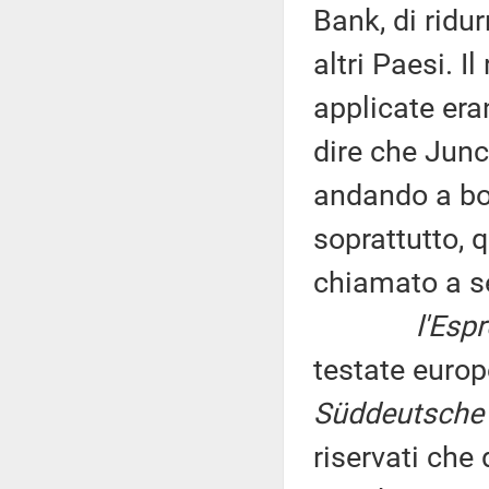
Bank, di ridurr
altri Paesi. Il
applicate er
dire che Junc
andando a bors
soprattutto, 
chiamato a se
l'Esp
testate euro
Süddeutsche 
riservati ch