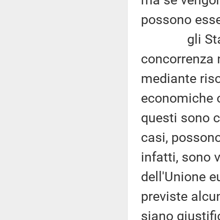
ma se vengon
possono essere
gli Stati m
concorrenza n
mediante riso
economiche o 
questi sono c
casi, possono 
infatti, sono
dell'Unione e
previste alcu
siano giustifi