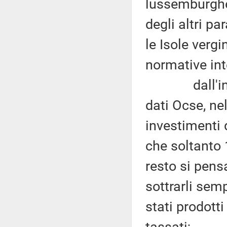
lussemburghes
degli altri p
le Isole vergi
normative int
dall'inchie
dati Ocse, ne
investimenti d
che soltanto 
resto si pens
sottrarli sem
stati prodott