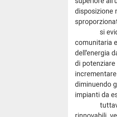
superiore all'
disposizione r
sproporzionat
si evidenzi
comunitaria e
dell'energia d
di potenziare 
incrementare l
diminuendo gli
impianti da es
tuttavia, ne
rinnovabili, 