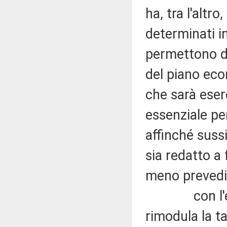
ha, tra l'altr
determinati i
permettono di
del piano eco
che sarà eser
essenziale per
affinché suss
sia redatto a 
meno prevedib
con l'emana
rimodula la ta