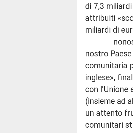
di 7,3 miliard
attribuiti «sc
miliardi di eur
nonostante 
nostro Paese 
comunitaria p
inglese», fin
con l'Unione e
(insieme ad a
un attento fru
comunitari str