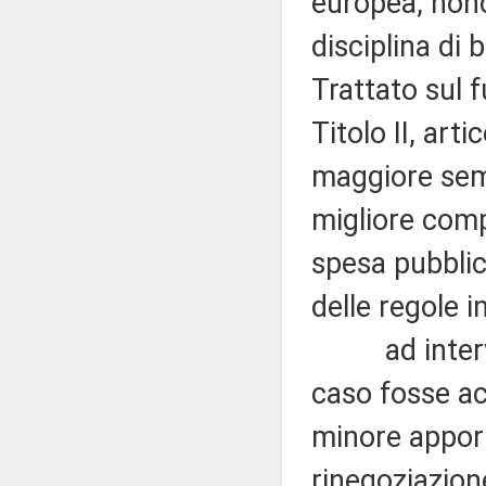
europea, nonch
disciplina di 
Trattato sul 
Titolo II, art
maggiore semp
migliore comp
spesa pubblic
delle regole i
ad interveni
caso fosse ac
minore apport
rinegoziazio