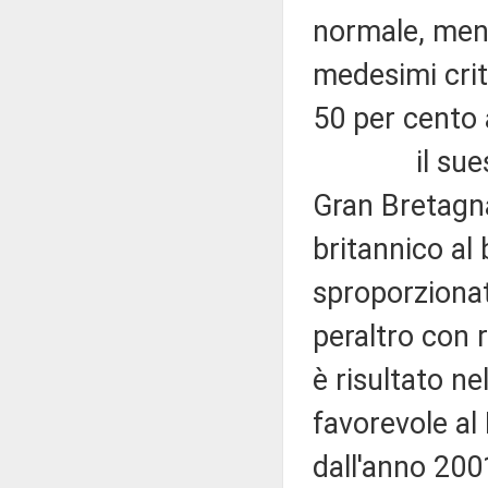
normale, ment
medesimi crite
50 per cento a
il suespost
Gran Bretagna
britannico al
sproporzionato
peraltro con 
è risultato n
favorevole al
dall'anno 200