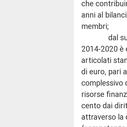
che contribuir
anni al bilanc
membri;
dal suindic
2014-2020 è e
articolati sta
di euro, pari 
complessivo d
risorse finan
cento dai diri
attraverso la