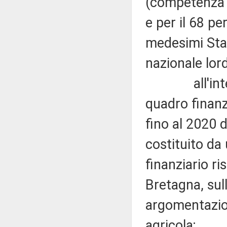
(competenza p
e per il 68 p
medesimi Stat
nazionale lor
all'interno 
quadro finanz
fino al 2020 
costituito da
finanziario r
Bretagna, sull
argomentazioni
agricola;