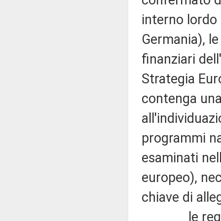
interno lordo 
Germania), le 
finanziari de
Strategia Eu
contenga una s
all'individuaz
programmi naz
esaminati nel
europeo), ne
chiave di all
le regole d