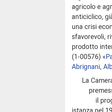
agricolo e ag
anticiclico, 
una crisi eco
sfavorevoli, r
prodotto inte
(1-00576) «
P
Abrignani
,
Al
La Camera
premesso
il prog
istanza nel 1