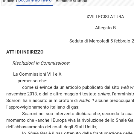
Documento intero
Indice
Versione Stampa
XVII LEGISLATURA
Allegato B
Seduta di Mercoledì 5 febbraio 
ATTI DI INDIRIZZO
Risoluzioni in Commissione:
Le Commissioni VIII e X,
premesso che:
come si evince da un articolo pubblicato dal sito
web ww
novembre 2013, e dalle altre maggiori testate
online
, l'amminist
Scaroni ha rilasciato ai microfoni di
Radio 1
alcune preoccupanti
l'approvvigionamento italiano di gas;
Scaroni nel suo intervento dichiara che, secondo la sua opi
momento che «anche l'Europa viva la rivoluzione dello Shale Gas
dell'abbassamento dei costi degli Stati Uniti»;
lo
Shale Gas
è il gas ottenuto dalla frantumazione delle