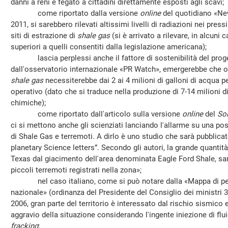
danni a reni e fegato a cittadini direttamente esposti agli scavi;
come riportato dalla versione
online
del quotidiano «Ne
2011, si sarebbero rilevati altissimi livelli di radiazioni nei press
siti di estrazione di
shale gas
(si è arrivato a rilevare, in alcuni c
superiori a quelli consentiti dalla legislazione americana);
lascia perplessi anche il fattore di sostenibilità del proge
dall'osservatorio internazionale «PR Watch», emergerebbe che o
shale gas
necessiterebbe dai 2 ai 4 milioni di galloni di acqua 
operativo (dato che si traduce nella produzione di 7-14 milioni di
chimiche);
come riportato dall'articolo sulla versione
online
del
Sol
ci si mettono anche gli scienziati lanciando l'allarme su una pos
di Shale Gas e terremoti. A dirlo è uno studio che sarà pubblicat
planetary Science letters”. Secondo gli autori, la grande quantità
Texas dal giacimento dell'area denominata Eagle Ford Shale, sar
piccoli terremoti registrati nella zona»;
nel caso italiano, come si può notare dalla «Mappa di peric
nazionale» (ordinanza del Presidente del Consiglio dei ministri 
2006, gran parte del territorio è interessato dal rischio sismico 
aggravio della situazione considerando l'ingente iniezione di flu
fracking
;