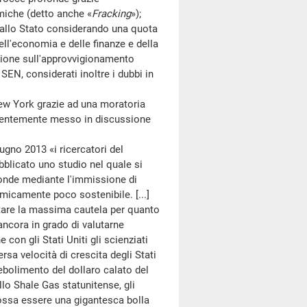
miche (detto anche «
Fracking
»);
llo Stato considerando una quota
ell'economia e delle finanze e della
zione sull'approvvigionamento
SEN, considerati inoltre i dubbi in
New York grazie ad una moratoria
recentemente messo in discussione
o 2013 «i ricercatori del
bblicato uno studio nel quale si
fonde mediante l'immissione di
micamente poco sostenibile. [...]
itare la massima cautela per quanto
ancora in grado di valutarne
 con gli Stati Uniti gli scienziati
rsa velocità di crescita degli Stati
debolimento del dollaro calato del
llo Shale Gas statunitense, gli
ossa essere una gigantesca bolla