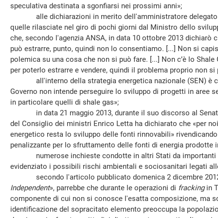
speculativa destinata a sgonfiarsi nei prossimi anni»;
alle dichiarazioni in merito dell'amministratore delegato d
quelle rilasciate nel giro di pochi giorni dal Ministro dello sv
che, secondo l'agenzia ANSA, in data 10 ottobre 2013 dichiarò ch
può estrarre, punto, quindi non lo consentiamo. [...] Non si cap
polemica su una cosa che non si può fare. [...] Non c’è lo Shale G
per poterlo estrarre e vendere, quindi il problema proprio non si
all'interno della strategia energetica nazionale (SEN) è chia
Governo non intende perseguire lo sviluppo di progetti in aree se
in particolare quelli di shale gas»;
in data 21 maggio 2013, durante il suo discorso al Senato d
del Consiglio dei ministri Enrico Letta ha dichiarato che «per no
energetico resta lo sviluppo delle fonti rinnovabili» rivendican
penalizzante per lo sfruttamento delle fonti di energia prodotte
numerose inchieste condotte in altri Stati da importanti o
evidenziato i possibili rischi ambientali e sociosanitari legati al
secondo l'articolo pubblicato domenica 2 dicembre 2012
Independent
», parrebbe che durante le operazioni di
fracking
in T
componente di cui non si conosce l'esatta composizione, ma so
identificazione del sopracitato elemento preoccupa la popolazio