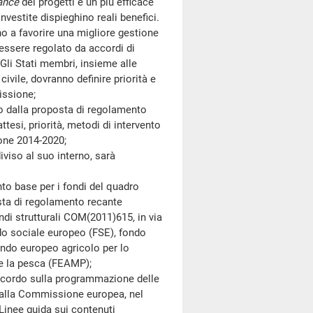
ance
dei progetti e un più efficace
vestite dispieghino reali benefici.
no a favorire una migliore gestione
rà essere regolato da accordi di
Gli Stati membri, insieme alle
 civile, dovranno definire priorità e
issione;
 dalla proposta di regolamento
ttesi, priorità, metodi di intervento
ione 2014-2020;
so al suo interno, sarà
 base per i fondi del quadro
ta di regolamento recante
di strutturali COM(2011)615, in via
do sociale europeo (FSE), fondo
ondo europeo agricolo per lo
 e la pesca (FEAMP);
cordo sulla programmazione delle
a dalla Commissione europea, nel
inee guida sui contenuti