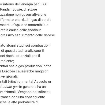
nterno dell'energia per il XXI
 Randall Bowie, direttore
izzazione non governativa che
ffermato che «[...] il gas di scisto
ssere un'opzione sostenibile e
polata a causa delle continue
rogressivo esaurimento delle risorse
 alcuni studi sui combustibili
i di questi studi analizzano il
ei rischi potenziali che il
ambiente;
ial shale gas production in the
ne Europea causerebbe maggior
nvenzionali;
ali («Environmental Aspects or
 di
shale gas
in generale ha un
venzionali. Vengono sottolineati
tterranee con una conseguente
che le alte probabilità di