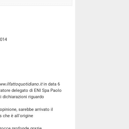
2014
w.ilfattoquotidiano.it
in data 6
ratore delegato di ENI Spa Paolo
 dichiarazioni riguardo
nione, sarebbe arrivato il
 che è all'origine
 rocce profonde grazie