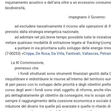
inquinamento acustico e dell'aria oltre a un eccessivo consumo 
biodiversità,
impegnano il Governo:
ad escludere tassativamente il ricorso alle operazioni di
f
previsto dalla strategia energetica nazionale;
ad adottare nel più breve tempo possibile tutte le iniziative 
vietare qualsiasi modalità di estrazione legata al
fracking
(compr
a puntare in via prioritaria sullo sviluppo delle energie rinnov
(7-00253) «
Crippa
,
De Rosa
,
Da Villa
,
Fantinati
,
Vallascas
,
Petrar
La XI Commissione,
premesso che:
i fondi strutturali sono strumenti finanziari gestiti dalla
riequilibrare e redistribuire le risorse all'interno del territorio 
di pari passo con lo sviluppo delle priorità e degli obiettivi prefi
corso degli anni i fondi sono stati oggetto di riforme, anche rile
più dettagliatamente gli obiettivi da conseguire, ma lo scopo ult
sempre il raggiungimento della coesione economica e sociale di t
riduzione del divario tra quelle più avanzate e quelle in ritardo di