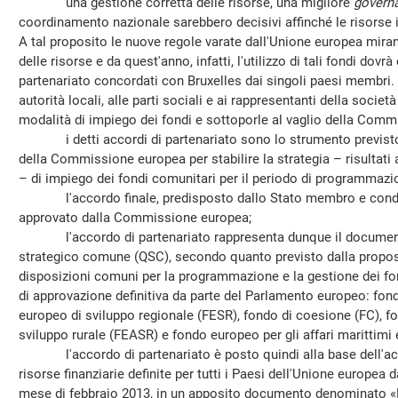
una gestione corretta delle risorse, una migliore
govern
coordinamento nazionale sarebbero decisivi affinché le risorse in
A tal proposito le nuove regole varate dall'Unione europea mira
delle risorse e da quest'anno, infatti, l'utilizzo di tali fondi dov
partenariato concordati con Bruxelles dai singoli paesi membri. 
autorità locali, alle parti sociali e ai rappresentanti della società
modalità di impiego dei fondi e sottoporle al vaglio della Comm
i detti accordi di partenariato sono lo strumento previsto
della Commissione europea per stabilire la strategia – risultati a
– di impiego dei fondi comunitari per il periodo di programmaz
l'accordo finale, predisposto dallo Stato membro e condivi
approvato dalla Commissione europea;
l'accordo di partenariato rappresenta dunque il documento
strategico comune (QSC), secondo quanto previsto dalla propos
disposizioni comuni per la programmazione e la gestione dei fon
di approvazione definitiva da parte del Parlamento europeo: fon
europeo di sviluppo regionale (FESR), fondo di coesione (FC), f
sviluppo rurale (FEASR) e fondo europeo per gli affari marittimi
l'accordo di partenariato è posto quindi alla base dell'ac
risorse finanziarie definite per tutti i Paesi dell'Unione europe
mese di febbraio 2013, in un apposito documento denominato «L