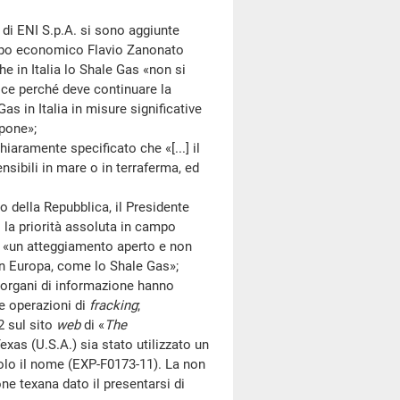
i ENI S.p.A. si sono aggiunte
iluppo economico Flavio Zanonato
e in Italia lo Shale Gas «non si
isce perché deve continuare la
as in Italia in misure significative
 pone»;
ramente specificato che «[...] il
nsibili in mare o in terraferma, ed
ella Repubblica, il Presidente
i la priorità assoluta in campo
do «un atteggiamento aperto e non
 in Europa, come lo Shale Gas»;
rgani di informazione hanno
le operazioni di
fracking
;
 sul sito
web
di «
The
exas (U.S.A.) sia stato utilizzato un
lo il nome (EXP-F0173-11). La non
ne texana dato il presentarsi di