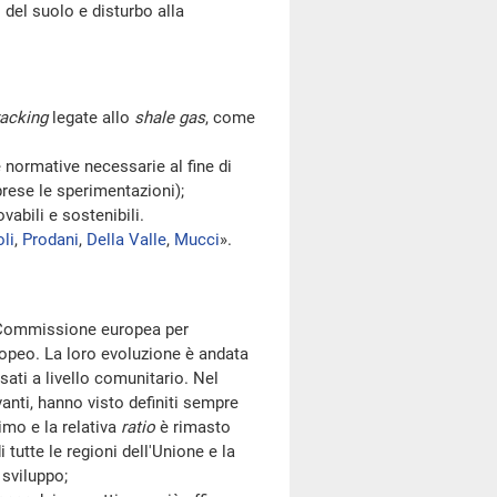
del suolo e disturbo alla
racking
legate allo
shale gas
, come
normative necessarie al fine di
ese le sperimentazioni);
abili e sostenibili.
oli
,
Prodani
,
Della Valle
,
Mucci
».
 Commissione europea per
europeo. La loro evoluzione è andata
ssati a livello comunitario. Nel
vanti, hanno visto definiti sempre
imo e la relativa
ratio
è rimasto
utte le regioni dell'Unione e la
 sviluppo;