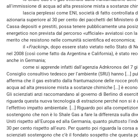
all'immissione di acqua ad alta pressione mista a sostanze chi
lascia perplessi come ENI, società di fatto controllata da
azionaria superiore al 30 per cento dei pacchetti del Ministero d
Cassa depositi e prestiti, possa tenere pubblicamente una posi
energetico non prevista dal percorso «ufficiale» avviatosi con la 
merito che resistono nelle comunità scientifica ed economica;
il «
Fracking
», dopo essere stato vietato nello Stato di 
nel 2008 (così come fatto da Argentina e California), è stato 
anche in Germania;
come si apprende infatti dall'agenzia Adnkronos del 7 giugn
Consiglio consultivo tedesco per l'ambiente (SRU) hanno [...] pu
afferma che il gas estratto dalla frantumazione delle rocce pro
acqua ad alta pressione mista a sostanze chimiche [...] è econo
Gli scienziati anzi raccomandano al governo di Berlino di eserc
riguarda questa nuova tecnologia di estrazione perché non si è 
l'effettivo impatto ambientale. [...] Riguardo poi alla competizione
sostengono che non è lo Shale Gas a fare la differenza sulla dive
Uniti rispetto all'Europa ed alla Germania, quanto piuttosto l'in
30 per cento rispetto all'euro. Per quanto poi riguarda la corsa a
scienziati sostengono che c’è il fondato sospetto che questa p