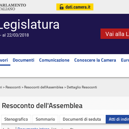
Legislatura
Vai alla 
- al 22/03/2018
vori
Documenti
Comunicazione
Conoscere la Camera
Eur
ri
>
Resoconti
>
Resoconti dell'Assemblea
> Dettaglio Resoconti
Resoconto dell'Assemblea
Stenografico
Sommario
Documenti di seduta
Atti di indi