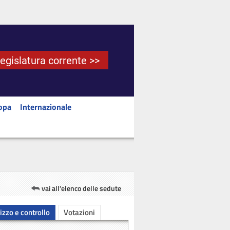
Legislatura corrente >>
opa
Internazionale
vai all'elenco delle sedute
rizzo e controllo
Votazioni