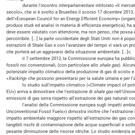
durante l'incontro interparlamentare intitolato «Il mercato i
secolo», che si è svolto a Bruxelles il scorso 17 dicembre 2013,
dell’«European Council for an Energy Efficient Economy» (organ
produce studi ed analisi in materia di efficienza energetica), ha a
deve essere valutato con attenzione, ma non penso, che possa e
percorribile. [...] la parte occidentale degli Stati Uniti non è po
estrazioni di Shale Gas e con l'avanzare del tempo vi sarà un p
che porterà ad un aggravarsi della situazione ambientale. [...]»;
il 7 settembre 2012, la Commissione europea ha pubblicato
fossili noi convenzionali, (con particolare allo
shale gas
). Alcun
potenziale impatto climatico della produzione di gas di scisto e d
«
fracking
» che possono presentarsi per la salute umana e per l'
lo studio sull'impatto climatico («Climate impact of potent
EU») arriva a dimostrare che l'estrazione di
shale gas
nell'Unio
emissioni di gas serra rispetto all'estrazione dei gas naturali co
l'analisi della Commissione europea sugli impatti ambient
Unconventional Fossil Fuels») dimostra inoltre che l'estrazione
impatto ambientale maggiore rispetto all'estrazione dei gas con
tangibili rischi di contaminazione delle acque superficiali e so
pesante diminuzione delle risorse idriche. Lo studio evidenzia an