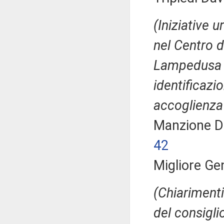
(Iniziative u
nel Centro d
Lampedusa e
identificazi
accoglienza
Manzione 
42
Migliore Ge
(Chiariment
del consigli