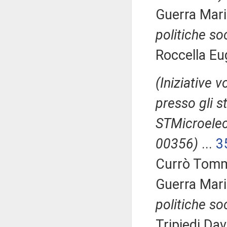
Guerra Mari
politiche soc
Roccella Eu
(Iniziative v
presso gli s
STMicroelect
00356)
...
3
Currò Tomm
Guerra Mari
politiche soc
Tripiedi Dav