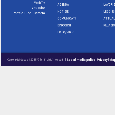
WebTv
AGENDA
LAVORI 
YouTube
NOTIZIE
LEGGI E
Portale Luce - Camera
COMUNICATI
ATTUAL
DISCORSI
RELAZIO
FOTO/VIDEO
Social media policy
Privacy
Map
Camera dei deputati 2015 © Tutti i diritti riservati