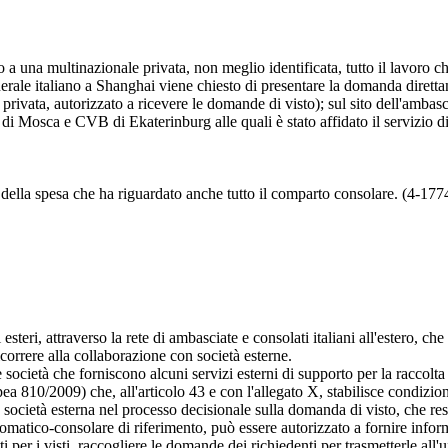
tato a una multinazionale privata, non meglio identificata, tutto il lavor
generale italiano a Shanghai viene chiesto di presentare la domanda diret
ietà privata, autorizzato a ricevere le domande di visto); sul sito dell'am
di Mosca e CVB di Ekaterinburg alle quali è stato affidato il servizio di 
e della spesa che ha riguardato anche tutto il comparto consolare. (4-177
 esteri, attraverso la rete di ambasciate e consolati italiani all'estero, c
ricorrere alla collaborazione con società esterne.
e le società che forniscono alcuni servizi esterni di supporto per la racc
 810/2009) che, all'articolo 43 e con l'allegato X, stabilisce condizioni
ocietà esterna nel processo decisionale sulla domanda di visto, che rest
omatico-consolare di riferimento, può essere autorizzato a fornire informaz
ti per i visti, raccogliere le domande dei richiedenti per trasmetterle al