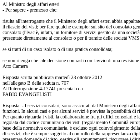
Al Ministro degli affari esteri.
- Per sapere - premesso che:
risulta all'interrogante che il Ministero degli affari esteri abbia appal
il rilascio dei visti; per fare qualche esempio: sul sito del consolato 
consolato (l'Ivac è, infatti, un fornitore di servizi gestito da una soc
presentate direttamente al consolato o per il tramite delle società VMS 
se si tratti di un caso isolato o di una pratica consolidata;
se non ritenga che tale decisione contrasti con l'avvio di una revision
Atto Camera
Risposta scritta pubblicata martedì 23 ottobre 2012
nell'allegato B della seduta n. 707
All'Interrogazione 4-17741 presentata da
FABIO EVANGELISTI
Risposta. - I servizi consolari, sono assicurati dal Ministero degli affari
funzioni. In alcuni casi e per alcuni servizi è prevista la possibilità di 
Per quanto riguarda i visti, la collaborazione fra gli uffici consolari 
regolata dal codice comunitario dei visti (regolamento Comunità europea
base della normativa comunitaria, è escluso ogni coinvolgimento della s
di servizi, che è sempre soggetto al controllo della rappresentanza dipl
presentare domanda di visto, gestire gli appuntamenti, riscuotere i dirit