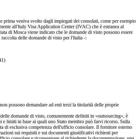
o che prima veniva svolto dagli impiegati dei consolati, come per esempio
tamente all'Italy Visa Application Center (IVAC) che è estranea al
basciata di Mosca viene indicato che le domande di visto possono essere
raccolta delle domande di visto per l'Italia -:
41)
he non possono demandare ad enti terzi la titolarità delle proprie
olta delle domande di visto, comunemente definiti in «outsourcing», è
 e limiti in base ai quali uno Stato membro può farvi ricorso. Sulla
a di esclusiva competenza dell'ufficio consolare. Il fornitore esterno
ioni sui requisiti e sui documenti giustificativi richiesti per
l'ufficio consolare e riconsegnare al richiedente la documentazione, una