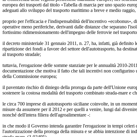
europea dei trasporti dal titolo «Tabella di marcia per uno spazio euro
adeguati allo sviluppo del trasporto marittimo a breve e medio raggio, 
proprio per l'efficacia e l'indispensabilità dell'incentivo «ecobonus», d
operative meno periferiche, derivanti dalle distanze che separano l'isola
fortissimo ridimensionamento dell'impegno delle ferrovie nel trasporto
il decreto ministeriale 31 gennaio 2011, n. 27, ha, infatti, già definito 
ripartizione dei fondi a favore del settore dell'autotrasporto, ha destina
al trasporto stradale;
tuttavia, l'erogazione delle somme stanziate per le annualità 2010-2011
documentazione che motiva il fatto che tali incentivi non configurino un
della Commissione europea;
il paventato rischio di diniego della proroga da parte dell'Unione europ
sostenere la costosa modalità del trasporto combinato strada-mare e che 
le circa 700 imprese di autotrasporto siciliane coinvolte, in un momen
misure da assumere per il 2012 e per quelli a venire, lungi dal divenir
nonché dell'intera filiera dell'agroalimentare -:
in che modo il Governo intenda garantire l'erogazione in tempi celeri 
l'autorizzazione della proroga della misura e se abbia intenzione di ind
strada-mare. (3-02495)