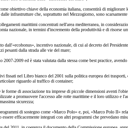
 come obiettivo chiave della economia italiana, consentirà di migliorare le
 dalle infrastrutture che, soprattutto nel Mezzogiorno, sono scarsamente i
collegamenti marittimi concentrati nell'area mediterranea, in considerazio
omia nazionale, in termini d'incremento della produttività e di risorse u
to dall'«ecobonus», incentivo nazionale, di cui al decreto del Presidente
i pesanti dalla strada alle vie del mare;
nio 2007-2009 ed è stata valutata dalla stessa come best practice, avendo
ttivi fissati nel Libro bianco del 2001 sulla politica europea dei trasport
rticolare riguardo al traffico di container;
 forme di associazione tra imprese di piccole dimensioni aventi l'obietti
zate a promuovere l'accesso alle rotte marittime e il loro utilizzo e l'
i massima sicurezza;
ti programmi di sostegno come «Marco Polo» e, poi, «Marco Polo II» relati
ro essere efficacemente integrati con altri programmi che prevedano misu
bre del 2011, in coerenza il documento della Commissione europea, approv