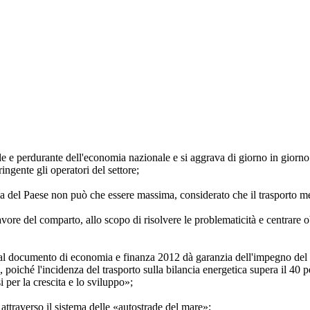
bale e perdurante dell'economia nazionale e si aggrava di giorno in giorn
ingente gli operatori del settore;
omia del Paese non può che essere massima, considerato che il trasporto 
vore del comparto, allo scopo di risolvere le problematicità e centrare 
ato al documento di economia e finanza 2012 dà garanzia dell'impegno 
», poiché l'incidenza del trasporto sulla bilancia energetica supera il 40 
per la crescita e lo sviluppo»;
 attraverso il sistema delle «autostrade del mare»;