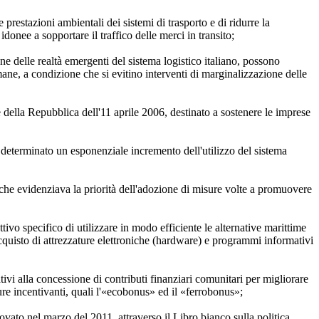
 prestazioni ambientali dei sistemi di trasporto e di ridurre la
donee a sopportare il traffico delle merci in transito;
ne delle realtà emergenti del sistema logistico italiano, possono
mane, a condizione che si evitino interventi di marginalizzazione delle
 della Repubblica dell'11 aprile 2006, destinato a sostenere le imprese
 determinato un esponenziale incremento dell'utilizzo del sistema
i, che evidenziava la priorità dell'adozione di misure volte a promuovere
vo specifico di utilizzare in modo efficiente le alternative marittime
acquisto di attrezzature elettroniche (hardware) e programmi informativi
vi alla concessione di contributi finanziari comunitari per migliorare
re incentivanti, quali l'«ecobonus» ed il «ferrobonus»;
ato nel marzo del 2011, attraverso il Libro bianco sulla politica