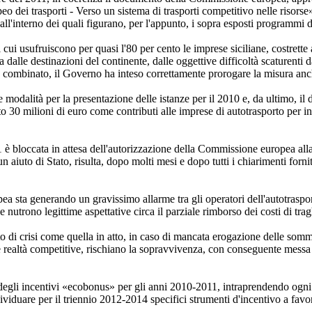
peo dei trasporti - Verso un sistema di trasporti competitivo nelle risor
all'interno dei quali figurano, per l'appunto, i sopra esposti programmi 
i cui usufruiscono per quasi l'80 per cento le imprese siciliane, costrette
 dalle destinazioni del continente, dalle oggettive difficoltà scaturenti da
 combinato, il Governo ha inteso correttamente prorogare la misura anche
le modalità per la presentazione delle istanze per il 2010 e, da ultimo, il 
to 30 milioni di euro come contributi alle imprese di autotrasporto per inte
 è bloccata in attesa dell'autorizzazione della Commissione europea alla p
 aiuto di Stato, risulta, dopo molti mesi e dopo tutti i chiarimenti forn
ea sta generando un gravissimo allarme tra gli operatori dell'autotraspor
nutrono legittime aspettative circa il parziale rimborso dei costi di tra
to di crisi come quella in atto, in caso di mancata erogazione delle som
e realtà competitive, rischiano la sopravvivenza, con conseguente messa a
degli incentivi «ecobonus» per gli anni 2010-2011, intraprendendo ogni ul
ividuare per il triennio 2012-2014 specifici strumenti d'incentivo a favor