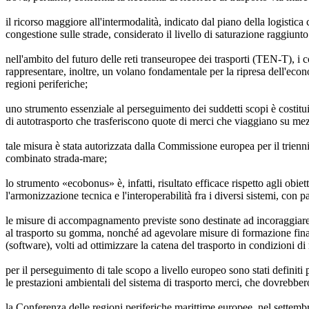
il ricorso maggiore all'intermodalità, indicato dal piano della logistica
congestione sulle strade, considerato il livello di saturazione raggiunto
nell'ambito del futuro delle reti transeuropee dei trasporti (TEN-T), i 
rappresentare, inoltre, un volano fondamentale per la ripresa dell'econ
regioni periferiche;
uno strumento essenziale al perseguimento dei suddetti scopi è costitui
di autotrasporto che trasferiscono quote di merci che viaggiano su mezz
tale misura è stata autorizzata dalla Commissione europea per il trien
combinato strada-mare;
lo strumento «ecobonus» è, infatti, risultato efficace rispetto agli obie
l'armonizzazione tecnica e l'interoperabilità fra i diversi sistemi, con pa
le misure di accompagnamento previste sono destinate ad incoraggiare le
al trasporto su gomma, nonché ad agevolare misure di formazione finaliz
(software), volti ad ottimizzare la catena del trasporto in condizioni d
per il perseguimento di tale scopo a livello europeo sono stati defini
le prestazioni ambientali del sistema di trasporto merci, che dovrebbe
la Conferenza delle regioni periferiche marittime europee, nel settem