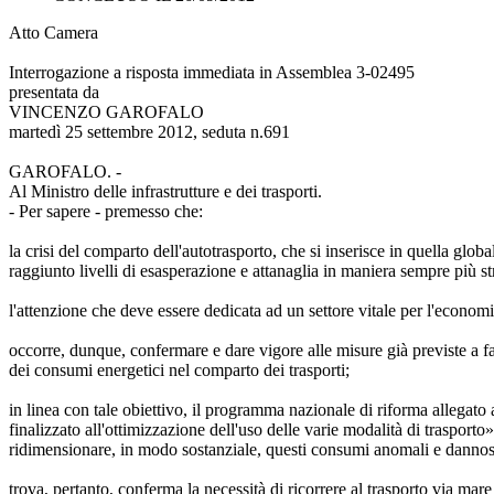
Atto Camera
Interrogazione a risposta immediata in Assemblea 3-02495
presentata da
VINCENZO GAROFALO
martedì 25 settembre 2012, seduta n.691
GAROFALO. -
Al Ministro delle infrastrutture e dei trasporti.
- Per sapere - premesso che:
la crisi del comparto dell'autotrasporto, che si inserisce in quella glo
raggiunto livelli di esasperazione e attanaglia in maniera sempre più str
l'attenzione che deve essere dedicata ad un settore vitale per l'econ
occorre, dunque, confermare e dare vigore alle misure già previste a fa
dei consumi energetici nel comparto dei trasporti;
in linea con tale obiettivo, il programma nazionale di riforma alleg
finalizzato all'ottimizzazione dell'uso delle varie modalità di trasporto
ridimensionare, in modo sostanziale, questi consumi anomali e dannosi 
trova, pertanto, conferma la necessità di ricorrere al trasporto via mare