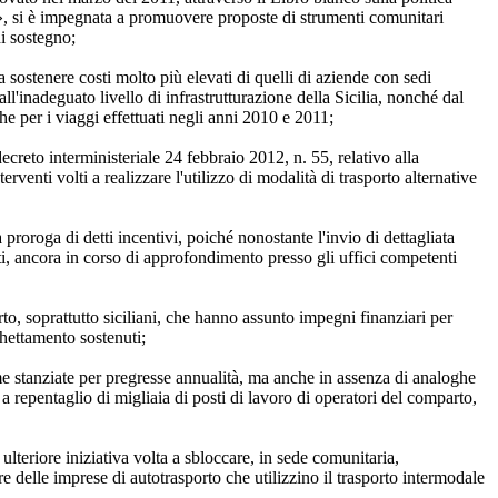
se», si è impegnata a promuovere proposte di strumenti comunitari
di sostegno;
 a sostenere costi molto più elevati di quelli di aziende con sedi
ll'inadeguato livello di infrastrutturazione della Sicilia, nonché dal
 per i viaggi effettuati negli anni 2010 e 2011;
decreto interministeriale 24 febbraio 2012, n. 55, relativo alla
rventi volti a realizzare l'utilizzo di modalità di trasporto alternative
roroga di detti incentivi, poiché nonostante l'invio di dettagliata
iti, ancora in corso di approfondimento presso gli uffici competenti
to, soprattutto siciliani, che hanno assunto impegni finanziari per
ghettamento sostenuti;
me stanziate per pregresse annualità, ma anche in assenza di analoghe
 repentaglio di migliaia di posti di lavoro di operatori del comparto,
teriore iniziativa volta a sbloccare, in sede comunitaria,
e delle imprese di autotrasporto che utilizzino il trasporto intermodale