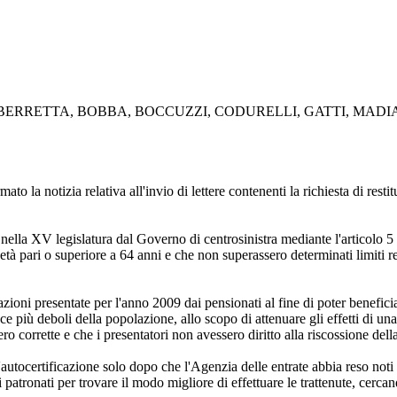
RRETTA, BOBBA, BOCCUZZI, CODURELLI, GATTI, MADIA,
to la notizia relativa all'invio di lettere contenenti la richiesta di res
nella XV legislatura dal Governo di centrosinistra mediante l'articolo 5 
 età pari o superiore a 64 anni e che non superassero determinati limiti 
ficazioni presentate per l'anno 2009 dai pensionati al fine di poter benef
asce più deboli della popolazione, allo scopo di attenuare gli effetti d
ro corrette e che i presentatori non avessero diritto alla riscossione del
tocertificazione solo dopo che l'Agenzia delle entrate abbia reso noti i r
i patronati per trovare il modo migliore di effettuare le trattenute, cerca