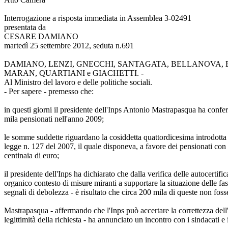
Interrogazione a risposta immediata in Assemblea 3-02491
presentata da
CESARE DAMIANO
martedì 25 settembre 2012, seduta n.691
DAMIANO, LENZI, GNECCHI, SANTAGATA, BELLANOVA, BE
MARAN, QUARTIANI e GIACHETTI. -
Al Ministro del lavoro e delle politiche sociali.
- Per sapere - premesso che:
in questi giorni il presidente dell'Inps Antonio Mastrapasqua ha conferma
mila pensionati nell'anno 2009;
le somme suddette riguardano la cosiddetta quattordicesima introdotta 
legge n. 127 del 2007, il quale disponeva, a favore dei pensionati con
centinaia di euro;
il presidente dell'Inps ha dichiarato che dalla verifica delle autocerti
organico contesto di misure miranti a supportare la situazione delle f
segnali di debolezza - è risultato che circa 200 mila di queste non fosse
Mastrapasqua - affermando che l'Inps può accertare la correttezza dell'au
legittimità della richiesta - ha annunciato un incontro con i sindacati e 