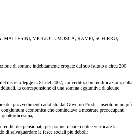
 MATTESINI, MIGLIOLI, MOSCA, RAMPI, SCHIRRU,
tituzione di somme indebitamente erogate dal suo istituto a circa 200
del decreto-legge n. 81 del 2007, convertito, con modificazioni, dalla
reddituali, la corresponsione di una somma aggiuntiva di alcune
iciare del provvedimento adottato dal Governo Prodi - inserito in un più
i una congiuntura economica che cominciava a mostrare preoccupanti
la quattordicesima;
edditi dei pensionati, per poi incrociare i dati e verificare la
ndo di salvaguardare le fasce sociali più deboli;