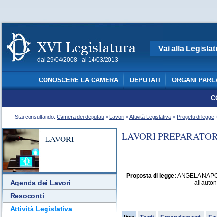
Vai alla Legisla
dal 29/04/2008 - al 14/03/2013
CONOSCERE LA CAMERA
DEPUTATI
ORGANI PARL
C
Stai consultando:
Camera dei deputati
>
Lavori
>
Attività Legislativa
>
Progetti di legge
>
LAVORI PREPARATORI
LAVORI
Proposta di legge:
ANGELA NAPOLI: 
Agenda dei Lavori
all'auton
Resoconti
Attività Legislativa