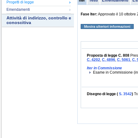
Iter
Testi
Emendamenti
Es
Progetti di legge
Emendamenti
Fase Iter:
Approvato il 10 ottobre 
Attività di indirizzo, controllo e
conoscitiva
Mostra ulteriori informazioni
Proposta di legge C. 808
Pres
C. 4202
,
C. 4896
,
C. 5061
,
C. 
Iter in Commissione
Esame in Commissione (inizi
Disegno di legge (
S. 3542
)
Tr