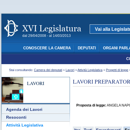
Vai alla Legisla
dal 29/04/2008 - al 14/03/2013
CONOSCERE LA CAMERA
DEPUTATI
ORGANI PARL
C
Stai consultando:
Camera dei deputati
>
Lavori
>
Attività Legislativa
>
Progetti di legge
>
LAVORI PREPARATORI
LAVORI
Proposta di legge:
ANGELA NAPOLI: 
Agenda dei Lavori
Resoconti
Attività Legislativa