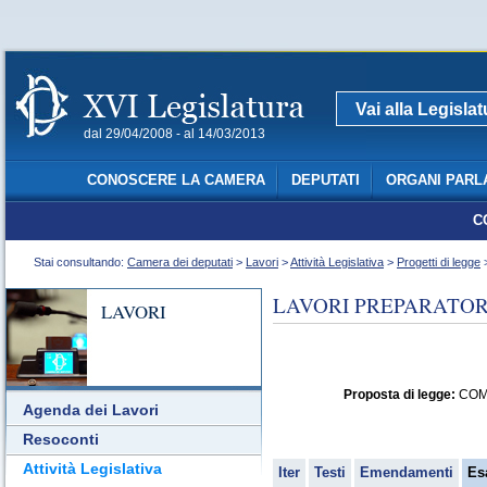
Vai alla Legisla
dal 29/04/2008 - al 14/03/2013
CONOSCERE LA CAMERA
DEPUTATI
ORGANI PARL
C
Stai consultando:
Camera dei deputati
>
Lavori
>
Attività Legislativa
>
Progetti di legge
>
LAVORI PREPARATORI
LAVORI
Proposta di legge:
COMPA
Agenda dei Lavori
Resoconti
Attività Legislativa
Iter
Testi
Emendamenti
Es