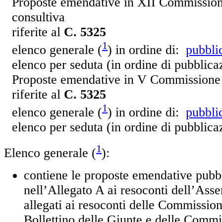
Proposte emendative in XII Commission
consultiva
riferite al
C. 5325
1
elenco generale (
) in ordine di:
pubbli
elenco per seduta (in ordine di pubblic
Proposte emendative in V Commissione 
riferite al
C. 5325
1
elenco generale (
) in ordine di:
pubbli
elenco per seduta (in ordine di pubblic
1
Elenco generale (
):
contiene le proposte emendative pubb
nell’Allegato A ai resoconti dell’Ass
allegati ai resoconti delle Commissioni
Bollettino delle Giunte e delle Commi