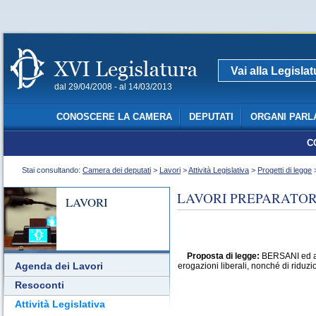
Vai alla Legisla
dal 29/04/2008 - al 14/03/2013
CONOSCERE LA CAMERA
DEPUTATI
ORGANI PARL
C
Stai consultando:
Camera dei deputati
>
Lavori
>
Attività Legislativa
>
Progetti di legge
>
LAVORI PREPARATORI
LAVORI
Proposta di legge:
BERSANI ed altr
Agenda dei Lavori
erogazioni liberali, nonché di riduzi
Resoconti
Attività Legislativa