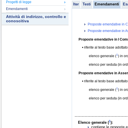
Progetti di legge
Iter
Testi
Emendamenti
Es
Emendamenti
Attività di indirizzo, controllo e
conoscitiva
Proposte emendative in C
Proposte emendative in 
Proposte emendative in I Com
riferite al testo base adottat
1
elenco generale (
) in o
elenco per seduta (in or
Proposte emendative in Asse
riferite al testo base adottat
1
elenco generale (
) in o
elenco per seduta (in or
1
Elenco generale (
):
contiene le proposte e