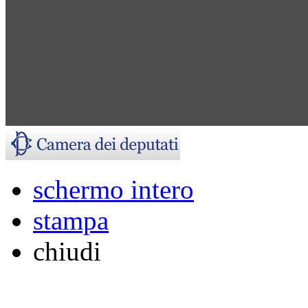
schermo intero
stampa
chiudi