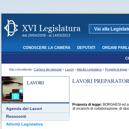
Vai alla Legisla
dal 29/04/2008 - al 14/03/2013
CONOSCERE LA CAMERA
DEPUTATI
ORGANI PARL
C
Stai consultando:
Camera dei deputati
>
Lavori
>
Attività Legislativa
>
Progetti di legge
>
LAVORI PREPARATORI
LAVORI
Proposta di legge:
BORGHESI ed altri
Agenda dei Lavori
di incarichi di collaborazione, di st
Resoconti
Attività Legislativa