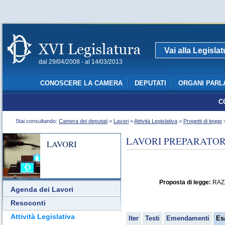
Vai alla Legisla
dal 29/04/2008 - al 14/03/2013
CONOSCERE LA CAMERA
DEPUTATI
ORGANI PARL
C
Stai consultando:
Camera dei deputati
>
Lavori
>
Attività Legislativa
>
Progetti di legge
>
LAVORI PREPARATORI
LAVORI
Proposta di legge:
RAZZI
Agenda dei Lavori
Resoconti
Attività Legislativa
Iter
Testi
Emendamenti
Es